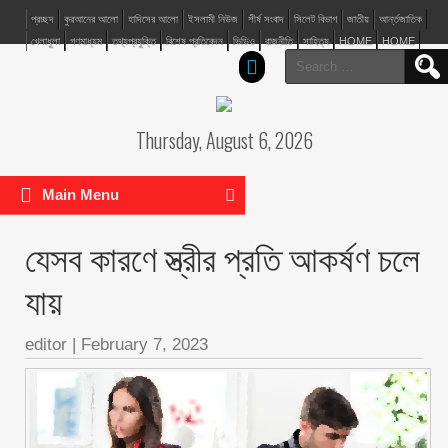
প্রচ্ছদ
কুরআনের আলো
হাদিসের আলো
ইসলামী নিউজ
শীর্ষ সংবাদ
সিলেট বিভাগ
জাতীয়
আর্ন্তজাতিক
খেলাধুলা
গণমাধ্যম
তথ্যপ্রযুক্তি
বিশেষ প্রতিবেদন
ভিডিও
রাজনীতি
সাহিত্য
HOME
HOME
Search
for:
Thursday, August 6, 2026
Main Menu
যেসব কারণে স্ত্রীর প্রতি আকর্ষণ চলে
যায়
editor
|
February 7, 2023