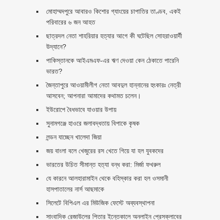
মোহাম্মদপুরে আবারও কিশোর গ্যাংয়ের চাপাতির তাণ্ডব, একই
পরিবারের ৬ জন আহত
ছাত্রদল নেতা শাহরিয়ার হত্যার আগে কী ঘটেছিল সোহরাওয়ার্দী
উদ্যানে?
পাকিস্তানকে আইএমএফ-এর ঋণ দেওয়া কেন ঠেকাতে পারেনি
ভারত?
জৈন্তাপুরে আওয়ামীলীগ নেতা আবদুল হান্নানের হুংকারঃ নেত্রী
আসবেন; আপনারা আমাদের কথামত চলেন।
ইউরোপে বৈধভাবে যাওয়ার উপায়
সুনামগঞ্জে হাওরে জলাবদ্ধতায় বিপাকে কৃষক
লন্ডন যাচ্ছেন খালেদা জিয়া
জয় বাংলা বলে খেজুরের রস খেতে গিয়ে যা হল যুবকদের
ভারতের উচিত সীমান্ত হত্যা বন্ধ করা: মির্জা ফখরুল
যে কারনে আলহারামাইন থেকে বহিস্কার করা হল ওসমানী
হাসপাতালের নার্স আছমাকে
সিলেটে বিপিএল এর মিউজিক ফেস্টে অব্যবস্থাপনা
সাংবাদিক রেজাউলের পিতার ইন্তেকালে অনলাইন প্রেসক্লাবের