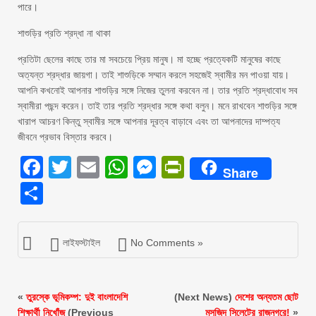
পারে।
শাশুড়ির প্রতি শ্রদ্ধা না থাকা
প্রতিটা ছেলের কাছে তার মা সবচেয়ে প্রিয় মানুষ। মা হচ্ছে প্রত্যেকটি মানুষের কাছে
অত্যন্ত শ্রদ্ধার জায়গা। তাই শাশুড়িকে সম্মান করলে সহজেই স্বামীর মন পাওয়া যায়।
আপনি কখনোই আপনার শাশুড়ির সঙ্গে নিজের তুলনা করবেন না। তার প্রতি শ্রদ্ধাবোধ সব
স্বামীরা পছন্দ করেন। তাই তার প্রতি শ্রদ্ধার সঙ্গে কথা বলুন। মনে রাখবেন শাশুড়ির সঙ্গে
খারাপ আচরণ কিন্তু স্বামীর সঙ্গে আপনার দূরত্ব বাড়াবে এবং তা আপনাদের দাম্পত্য
জীবনে প্রভাব বিস্তার করবে।
Facebook
Twitter
Email
WhatsApp
Messenger
PrintFriendly
Share
Share
লাইফস্টাইল
No Comments »
«
তুরস্কে ভূমিকম্প: দুই বাংলাদেশি
(Next News)
দেশের অন্যতম ছোট
শিক্ষার্থী নিখোঁজ
(Previous
মসজিদ সিলেটের রাজনগরে!
»