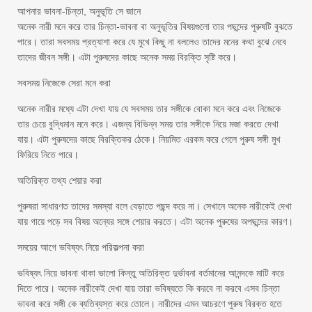
আপনার ভাবনা-চিন্তা, অনুভূতি সে জানে
অনেক নারী মনে করে তার চিন্তা-ভাবনা বা অনুভূতির বিষয়গুলো তার পছন্দের পুরুষটি বুঝতে
পারে। তারা সবসময় প্রত্যাশা করে যে মুখে কিছু না বললেও তাদের মনের কথা বুঝে নেবে
তাদের জীবন সঙ্গী। এটা পুরুষদের কাছে অনেক সময় বিরক্তি সৃষ্টি করে।
সবসময় নিজেকে সেরা মনে করা
অনেক নারীর মধ্যে এটা দেখা যায় যে সবসময় তার সঙ্গীকে বোকা মনে করে এবং নিজেকে
তার চেয়ে বুদ্ধিমান মনে করে। এজন্য বিভিন্ন সময় তার সঙ্গীকে নিয়ে মজা করতে দেখা
যায়। এটা পুরুষদের কাছে বিরক্তিকর ঠেকে। নিয়মিত এরকম করে গেলে পুরুষ সঙ্গী মুখ
ফিরিয়ে নিতে পারে।
অতিরিক্ত তথ্য শেয়ার করা
পুরুষরা সাধারণত তাদের সমস্যা বলে বেড়াতে পছন্দ করে না। সেখানে অনেক নারীকেই দেখা
যায় গায়ে পড়ে সব বিষয় অন্যের সঙ্গে শেয়ার করতে। এটা অনেক পুরুষের অপছন্দের কারণ।
সময়ের আগে ভবিষ্যৎ নিয়ে পরিকল্পনা করা
ভবিষ্যৎ নিয়ে ভাবনা থাকা ভালো কিন্তু অতিরিক্ত দুর্ভাবনা বর্তমানের আনন্দকে মাটি করে
দিতে পারে। অনেক নারীকেই দেখা যায় তারা ভবিষ্যতে কি করবে না করবে এসব চিন্তা
ভাবনা করে সঙ্গী কে ব্যতিব্যস্ত করে তোলে। নারীদের এমন আচরণে পুরুষ বিরক্ত হতে