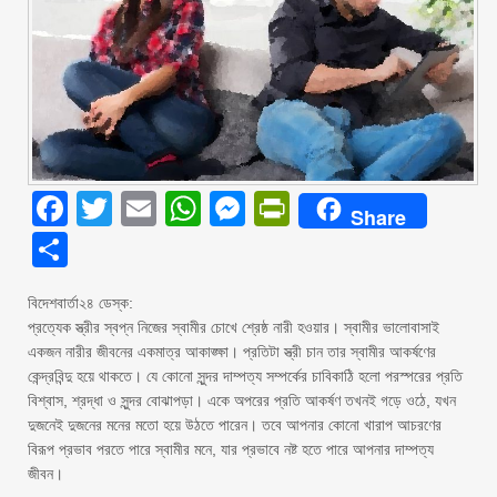
Facebook
Twitter
Email
WhatsApp
Messenger
PrintFriendly
Share
Share
বিদেশবার্তা২৪ ডেস্ক:
প্রত্যেক স্ত্রীর স্বপ্ন নিজের স্বামীর চোখে শ্রেষ্ঠ নারী হওয়ার। স্বামীর ভালোবাসাই
একজন নারীর জীবনের একমাত্র আকাঙ্ক্ষা। প্রতিটা স্ত্রী চান তার স্বামীর আকর্ষণের
কেন্দ্রবিন্দু হয়ে থাকতে। যে কোনো সুন্দর দাম্পত্য সম্পর্কের চাবিকাঠি হলো পরস্পরের প্রতি
বিশ্বাস, শ্রদ্ধা ও সুন্দর বোঝাপড়া। একে অপরের প্রতি আকর্ষণ তখনই গড়ে ওঠে, যখন
দুজনেই দুজনের মনের মতো হয়ে উঠতে পারেন। তবে আপনার কোনো খারাপ আচরণের
বিরূপ প্রভাব পরতে পারে স্বামীর মনে, যার প্রভাবে নষ্ট হতে পারে আপনার দাম্পত্য
জীবন।