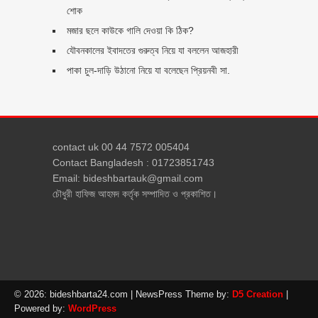
শোক
মজার ছলে কাউকে গালি দেওয়া কি ঠিক?
যৌবনকালের ইবাদতের গুরুত্ব নিয়ে যা বললেন আজহারী
পাকা চুল-দাড়ি উঠানো নিয়ে যা বলেছেন প্রিয়নবী সা.
contact uk 00 44 7572 005404
Contact Bangladesh : 01723851743
Email: bideshbartauk@gmail.com
চৌধুরী হাফিজ আহমদ কর্তৃক সম্পাদিত ও প্রকাশিত।
© 2026: bideshbarta24.com
| NewsPress Theme by:
D5 Creation
|
Powered by:
WordPress