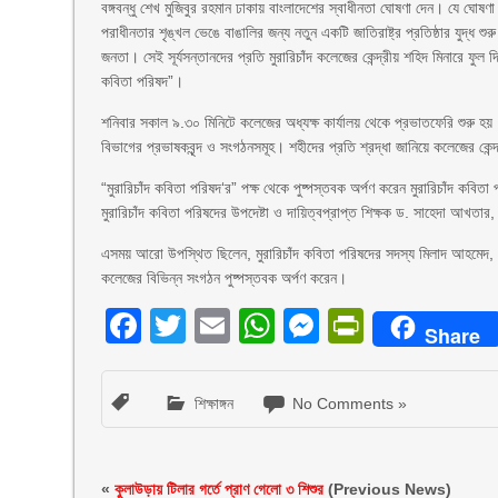
বঙ্গবন্ধু শেখ মুজিবুর রহমান ঢাকায় বাংলাদেশের স্বাধীনতা ঘোষণা দেন। যে ঘোষ
পরাধীনতার শৃঙ্খল ভেঙে বাঙালির জন্য নতুন একটি জাতিরাষ্ট্র প্রতিষ্ঠার যুদ্ধ শু
জনতা। সেই সূর্যসন্তানদের প্রতি মুরারিচাঁদ কলেজের কেন্দ্রীয় শহিদ মিনারে ফুল
কবিতা পরিষদ”।
শনিবার সকাল ৯.৩০ মিনিটে কলেজের অধ্যক্ষ কার্যালয় থেকে প্রভাতফেরি শুরু হয়
বিভাগের প্রভাষকবৃন্দ ও সংগঠনসমূহ। শহীদের প্রতি শ্রদ্ধা জানিয়ে কলেজের কেন্দ্
“মুরারিচাঁদ কবিতা পরিষদ‘র” পক্ষ থেকে পুষ্পস্তবক অর্পণ করেন মুরারিচাঁদ কবিতা
মুরারিচাঁদ কবিতা পরিষদের উপদেষ্টা ও দায়িত্বপ্রাপ্ত শিক্ষক ড. সাহেদা আখতার, 
এসময় আরো উপস্থিত ছিলেন, মুরারিচাঁদ কবিতা পরিষদের সদস্য মিলাদ আহমেদ, 
কলেজের বিভিন্ন সংগঠন পুষ্পস্তবক অর্পণ করেন।
Facebook
Twitter
Email
WhatsApp
Messenger
PrintFri
Share
শিক্ষাঙ্গন
No Comments »
«
কুলাউড়ায় টিলার গর্তে প্রাণ গেলো ৩ শিশুর
(Previous News)