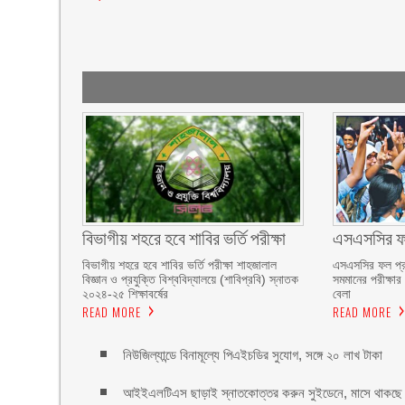
বিভাগীয় শহরে হবে শাবির ভর্তি পরীক্ষা
এসএসসির ফল
বিভাগীয় শহরে হবে শাবির ভর্তি পরীক্ষা শাহজালাল
এসএসসির ফল প্
বিজ্ঞান ও প্রযুক্তি বিশ্ববিদ্যালয়ে (শাবিপ্রবি) স্নাতক
সমমানের পরীক্ষা
২০২৪-২৫ শিক্ষাবর্ষের
বেলা
READ MORE
READ MORE
নিউজিল্যান্ডে বিনামূল্যে পিএইচডির সুযোগ, সঙ্গে ২০ লাখ টাকা
আইইএলটিএস ছাড়াই স্নাতকোত্তর করুন সুইডেনে, মাসে থাকছে 