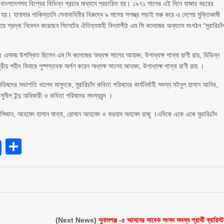
ণা বাংলাদেশসহ বিশ্বের বিভিন্ন প্রচার মাধ্যমে প্রচারিত হয়। ১৯৭১ সালের এই দিনে হাজার বছরের
রু হয়। হানাদার পাকিস্তানি সেনাবাহিনীর বিরুদ্ধে ৯ মাসের সশস্ত্র লড়াই শুরু করে এ দেশের মুক্তিকামী
 দিয়ে শ্রদ্ধা নিবেদন করেছেন সিলেটের ঐতিহ্যবাহী বিদ্যাপীঠ এম সি কলেজের অন্যতম সংগঠন “মুরারিচাঁ
। এসময় উপস্থিত ছিলেন এম সি কলেজের অধ্যক্ষ সালেহ আহমদ, উপাধ্যক্ষ পান্না রাণী রায়, বিভিন্ন
রীয় শহীদ মিনারে পুষ্পস্তবক অর্পণ করেন অধ্যক্ষ সালেহ আহমদ, উপাধ্যক্ষ পান্না রাণী রায় ।
 পরিষদের সভাপতি খালেদ মাসুদকে, মুরারিচাঁদ কবিতা পরিষদের কার্যনির্বাহী সদস্য মইনুল হাসান আবির,
সুনীল ইন্দু অধিকারী ও কবিতা পরিষদের সদস্যবৃন্দ ।
সিজান, আহমেদ হাসান মান্না, রোমান আহমেদ ও ফরহাদ অহমেদ রাজু ।এদিকে একে একে মুরারিচাঁদ
endly
Share
(Next News)
সুনামগঞ্জ -৫ আসনের সাবেক সংসদ সদস্য প্রার্থী ব্যারিস্ট