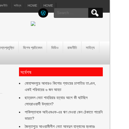
রাজনীতি
সাহিত্য
HOME
HOME
Search
for:
তথ্যপ্রযুক্তি
বিশেষ প্রতিবেদন
ভিডিও
রাজনীতি
সাহিত্য
সর্বেশষ
মোহাম্মদপুরে আবারও কিশোর গ্যাংয়ের চাপাতির তাণ্ডব,
একই পরিবারের ৬ জন আহত
ছাত্রদল নেতা শাহরিয়ার হত্যার আগে কী ঘটেছিল
সোহরাওয়ার্দী উদ্যানে?
পাকিস্তানকে আইএমএফ-এর ঋণ দেওয়া কেন ঠেকাতে পারেনি
ভারত?
জৈন্তাপুরে আওয়ামীলীগ নেতা আবদুল হান্নানের হুংকারঃ