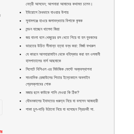
নেত্রী আসবেন; আপনারা আমাদের কথামত চলেন।
ইউরোপে বৈধভাবে যাওয়ার উপায়
দ
সুনামগঞ্জে হাওরে জলাবদ্ধতায় বিপাকে কৃষক
লন্ডন যাচ্ছেন খালেদা জিয়া
জয় বাংলা বলে খেজুরের রস খেতে গিয়ে যা হল যুবকদের
ভারতের উচিত সীমান্ত হত্যা বন্ধ করা: মির্জা ফখরুল
যে কারনে আলহারামাইন থেকে বহিস্কার করা হল ওসমানী
হাসপাতালের নার্স আছমাকে
সিলেটে বিপিএল এর মিউজিক ফেস্টে অব্যবস্থাপনা
সাংবাদিক রেজাউলের পিতার ইন্তেকালে অনলাইন
প্রেসক্লাবের শোক
মজার ছলে কাউকে গালি দেওয়া কি ঠিক?
যৌবনকালের ইবাদতের গুরুত্ব নিয়ে যা বললেন আজহারী
পাকা চুল-দাড়ি উঠানো নিয়ে যা বলেছেন প্রিয়নবী সা.
ার