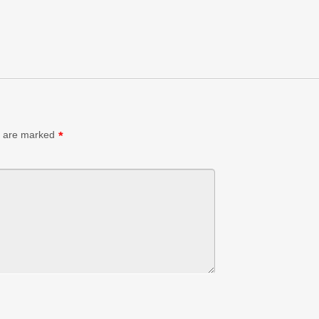
া
s are marked
*