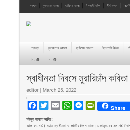
প্রচ্ছদ
কুরআনের আলো
হাদিসের আলো
ইসলামী নিউজ
শীর্ষ সংবাদ
সিলেট
প্রচ্ছদ
কুরআনের আলো
হাদিসের আলো
ইসলামী নিউজ
শ
HOME
HOME
স্বাধীনতা দিবসে মুরারিচাঁদ কবিতা
editor
|
March 26, 2022
Facebook
Twitter
Email
WhatsApp
Messenger
PrintFri
Share
মইনুল হাসান আবির:
আজ ২৬ মার্চ। মহান স্বাধীনতা ও জাতীয় দিবস আজ। একাত্তরের ২৫ মার্চ দিবাগত