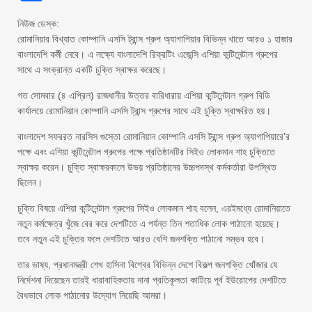
নিউজ ডেস্ক:
রোমানিয়ার বিখ্যাত কোম্পানি এসসি ট্রান্স গ্রুপ অ্যাগাপিয়ার বিভিন্ন খাতে আরও ১ হাজার
বাংলাদেশি কর্মী নেবে। এ লক্ষ্যে বাংলাদেশি রিক্রটিং এজেন্সি এশিয়া কন্টিনেন্টাল গ্রুপের
সাথে এ সংক্রান্ত একটি চুক্তি স্বাক্ষর করেছে।
গত সোমবার (৪ এপ্রিল) রাজধানীর উত্তর বারিধারায় এশিয়া কন্টিনেন্টাল গ্রুপ বিডি
কার্যালয়ে রোমানিয়ান কোম্পানি এসসি ট্রান্স গ্রুপের সাথে এই চুক্তি স্বাক্ষরিত হয়।
বাংলাদেশ সফররত নারসিস গুস্তো রোমানিয়ান কোম্পানি এসসি ট্রান্স গ্রুপ অ্যাগাপিয়ারে’র
পক্ষে এবং এশিয়া কন্টিনেন্টাল গ্রুপের পক্ষে প্রতিষ্ঠানটির সিইও লোকমান শাহ চুক্তিতে
স্বাক্ষর করেন। চুক্তি স্বাক্ষরকালে উভয় প্রতিষ্ঠানের উচ্চপদস্থ কর্মকর্তারা উপস্থিত
ছিলেন।
চুক্তি বিষয়ে এশিয়া কন্টিনেন্টাল গ্রুপের সিইও লোকমান শাহ বলেন, এরইমধ্যে রোমানিয়াতে
নতুন কর্মক্ষেত্র খুঁজে বের করে দেশটিতে এ পর্যন্ত তিন শতাধিক লোক পাঠানো হয়েছে।
তবে নতুন এই চুক্তির ফলে দেশটিতে আরও বেশি জনশক্তি পাঠানো সম্ভব হবে।
তার ভাষ্য, প্রধানমন্ত্রী শেখ হাসিনা বিশ্বের বিভিন্ন দেশে বিকল্প জনশক্তি খোঁজার যে
নির্দেশনা দিয়েছেন তারই ধারাবাহিকতায় নানা প্রতিকূলতা কাটিয়ে পূর্ব ইউরোপের দেশটিতে
বৈধভাবে লোক পাঠানোর উদ্যোগ নিয়েছি আমরা।