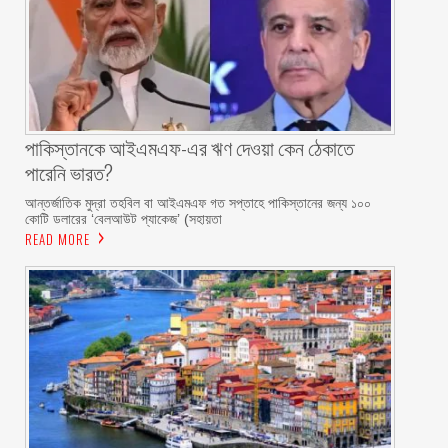
পাকিস্তানকে আইএমএফ-এর ঋণ দেওয়া কেন ঠেকাতে
পারেনি ভারত?
আন্তর্জাতিক মুদ্রা তহবিল বা আইএমএফ গত সপ্তাহে পাকিস্তানের জন্য ১০০
কোটি ডলারের ‘বেলআউট প্যাকেজ’ (সহায়তা
READ MORE