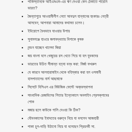
পাকিস্তানকে আইএমএফ-এর ঋণ দেওয়া কেন ঠেকাতে পারেনি
ভারত?
জৈন্তাপুরে আওয়ামীলীগ নেতা আবদুল হান্নানের হুংকারঃ নেত্রী
আসবেন; আপনারা আমাদের কথামত চলেন।
ইউরোপে বৈধভাবে যাওয়ার উপায়
সুনামগঞ্জে হাওরে জলাবদ্ধতায় বিপাকে কৃষক
লন্ডন যাচ্ছেন খালেদা জিয়া
জয় বাংলা বলে খেজুরের রস খেতে গিয়ে যা হল যুবকদের
ভারতের উচিত সীমান্ত হত্যা বন্ধ করা: মির্জা ফখরুল
যে কারনে আলহারামাইন থেকে বহিস্কার করা হল ওসমানী
হাসপাতালের নার্স আছমাকে
সিলেটে বিপিএল এর মিউজিক ফেস্টে অব্যবস্থাপনা
সাংবাদিক রেজাউলের পিতার ইন্তেকালে অনলাইন প্রেসক্লাবের
শোক
মজার ছলে কাউকে গালি দেওয়া কি ঠিক?
যৌবনকালের ইবাদতের গুরুত্ব নিয়ে যা বললেন আজহারী
পাকা চুল-দাড়ি উঠানো নিয়ে যা বলেছেন প্রিয়নবী সা.