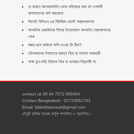
যে কারনে আলহারামাইন থেকে বহিস্কার করা হল ওসমানী
হাসপাতালের নার্স আছমাকে
সিলেটে বিপিএল এর মিউজিক ফেস্টে অব্যবস্থাপনা
সাংবাদিক রেজাউলের পিতার ইন্তেকালে অনলাইন প্রেসক্লাবের
শোক
মজার ছলে কাউকে গালি দেওয়া কি ঠিক?
যৌবনকালের ইবাদতের গুরুত্ব নিয়ে যা বললেন আজহারী
পাকা চুল-দাড়ি উঠানো নিয়ে যা বলেছেন প্রিয়নবী সা.
contact uk 00 44 7572 005404
Contact Bangladesh : 01723851743
Email: bideshbartauk@gmail.com
চৌধুরী হাফিজ আহমদ কর্তৃক সম্পাদিত ও প্রকাশিত।