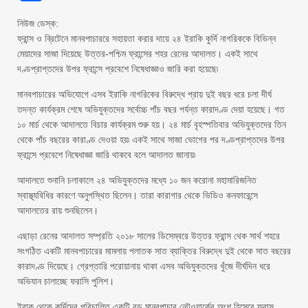
নিউজ ডেস্ক:
ফ্রান্স ও ব্রিটেনে মানবপাচাররে সহায়তা করার দায়ে ২৪ ইরাকি কুর্দি নাগরিককে বিভিন্ন
মেয়াদের সাজা দিয়েছে উত্তর-পশ্চিম ফ্রান্সের শহর রেনের আদালত। একই সাথে
দণ্ডপ্রাপ্তদের উপর ফ্রান্সে প্রবেশে নিষেধাজ্ঞাও জারি করা হয়েছে৷
মানবপাচারের অভিযোগে এসব ইরাকি নাগরিকের বিরুদ্ধে প্রায় দুই বছর ধরে চলা দীর্ঘ
তদন্ত কার্যক্রম শেষে অভিযুক্তদের সর্বোচ্চ পাঁচ বছর পর্যন্ত কারাদণ্ড দেয়া হয়েছে। গত
১০ মার্চ থেকে আদালতে বিচার কার্যক্রম শুরু হয়। ২৪ মার্চ বৃহস্পতিবার অভিযুক্তদের তিন
থেকে পাঁচ বছরের কারাণ্ড দেওয়া হয়৷ একই সাথে সাজা ভোগের পর দণ্ডপ্রাপ্তদের উপর
ফ্রান্সে প্রবেশে নিষেধাজ্ঞা জারি থাকবে বলে আদালত জানায়৷
আদালতে শুনানি চলাকালে ২৪ অভিযুক্তদের মধ্যে ১০ জন করোনা মহামারিজনিত
স্বাস্থ্যবিধির কারণে অনুপস্থিত ছিলেন। তারা কারাগার থেকে ভিডিও কনফারেন্সে
আদালতের রায় শুনছিলেন।
এছাড়া রেনের আদালত সম্প্রতি ২০১৮ সালের ডিসেম্বরে উত্তর ফ্রান্স থেক সার্থ শহরে
সংগঠিত একটি মানবপাচারের মামলায় পলাতক সাত ব্যাক্তির বিরুদ্ধে দুই থেকে সাত বছরের
কারাদণ্ড দিয়েছে। গ্রেপ্তারি পরোয়ানায় থাকা এসব অভিযুক্তদের খুঁজে দীর্ঘদিন ধরে
অভিযান চালাচ্ছে ফরাসি পুলিশ।
ইরাক থেকে কুর্দিদের পরিচালিত একটি বড় মানবপাচার নেটওয়ার্কের অংশ হিসেবে ফ্রান্স