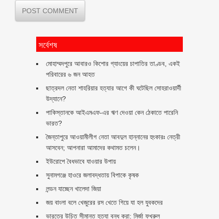
সর্বেশষ
মোহাম্মদপুরে আবারও কিশোর গ্যাংয়ের চাপাতির তাণ্ডব, একই
পরিবারের ৬ জন আহত
ছাত্রদল নেতা শাহরিয়ার হত্যার আগে কী ঘটেছিল সোহরাওয়ার্দী
উদ্যানে?
পাকিস্তানকে আইএমএফ-এর ঋণ দেওয়া কেন ঠেকাতে পারেনি
ভারত?
জৈন্তাপুরে আওয়ামীলীগ নেতা আবদুল হান্নানের হুংকারঃ নেত্রী
আসবেন; আপনারা আমাদের কথামত চলেন।
ইউরোপে বৈধভাবে যাওয়ার উপায়
সুনামগঞ্জে হাওরে জলাবদ্ধতায় বিপাকে কৃষক
লন্ডন যাচ্ছেন খালেদা জিয়া
জয় বাংলা বলে খেজুরের রস খেতে গিয়ে যা হল যুবকদের
ভারতের উচিত সীমান্ত হত্যা বন্ধ করা: মির্জা ফখরুল