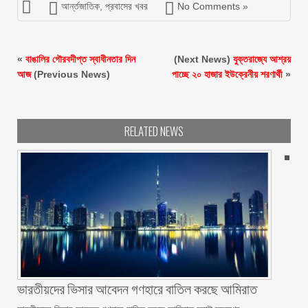
আর্ন্তজাতিক
,
প্রবাসের খবর
No Comments »
«
বাঙালির গৌরবদীপ্ত স্বাধীনতার দিন
(Next News)
যুক্তরাজ্যে আশ্রয়
আজ
(Previous News)
পাচ্ছে ২০ হাজার ইউক্রেনীয় শরণার্থী
»
RELATED NEWS
ভারতীয়দের ভিসার আবেদন গণহারে বাতিল করছে আমিরাত