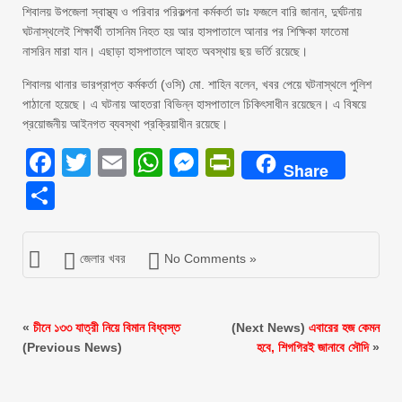
শিবালয় উপজেলা স্বাস্থ্য ও পরিবার পরিকল্পনা কর্মকর্তা ডাঃ ফজলে বারি জানান, দুর্ঘটনায়
ঘটনাস্থলেই শিক্ষার্থী তাসনিম নিহত হয় আর হাসপাতালে আনার পর শিক্ষিকা ফাতেমা
নাসরিন মারা যান। এছাড়া হাসপাতালে আহত অবস্থায় ছয় ভর্তি রয়েছে।
শিবালয় থানার ভারপ্রাপ্ত কর্মকর্তা (ওসি) মো. শাহিন বলেন, খবর পেয়ে ঘটনাস্থলে পুলিশ
পাঠানো হয়েছে। এ ঘটনায় আহতরা বিভিন্ন হাসপাতালে চিকিৎসাধীন রয়েছেন। এ বিষয়ে
প্রয়োজনীয় আইনগত ব্যবস্থা প্রক্রিয়াধীন রয়েছে।
Facebook
Twitter
Email
WhatsApp
Messenger
PrintFriendly
Share
Share
জেলার খবর
No Comments »
«
চীনে ১৩৩ যাত্রী নিয়ে বিমান বিধ্বস্ত
(Next News)
এবারের হজ কেমন
(Previous News)
হবে, শিগগিরই জানাবে সৌদি
»