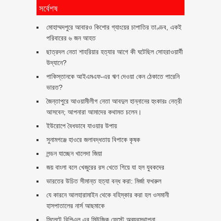
সর্বেশষ
মোহাম্মদপুরে আবারও কিশোর গ্যাংয়ের চাপাতির তাণ্ডব, একই
পরিবারের ৬ জন আহত
ছাত্রদল নেতা শাহরিয়ার হত্যার আগে কী ঘটেছিল সোহরাওয়ার্দী
উদ্যানে?
পাকিস্তানকে আইএমএফ-এর ঋণ দেওয়া কেন ঠেকাতে পারেনি
ভারত?
জৈন্তাপুরে আওয়ামীলীগ নেতা আবদুল হান্নানের হুংকারঃ নেত্রী
আসবেন; আপনারা আমাদের কথামত চলেন।
ইউরোপে বৈধভাবে যাওয়ার উপায়
সুনামগঞ্জে হাওরে জলাবদ্ধতায় বিপাকে কৃষক
লন্ডন যাচ্ছেন খালেদা জিয়া
জয় বাংলা বলে খেজুরের রস খেতে গিয়ে যা হল যুবকদের
ভারতের উচিত সীমান্ত হত্যা বন্ধ করা: মির্জা ফখরুল
যে কারনে আলহারামাইন থেকে বহিস্কার করা হল ওসমানী
হাসপাতালের নার্স আছমাকে
সিলেটে বিপিএল এর মিউজিক ফেস্টে অব্যবস্থাপনা