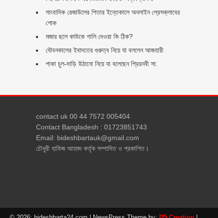
সাংবাদিক রেজাউলের পিতার ইন্তেকালে অনলাইন প্রেসক্লাবের
শোক
মজার ছলে কাউকে গালি দেওয়া কি ঠিক?
যৌবনকালের ইবাদতের গুরুত্ব নিয়ে যা বললেন আজহারী
পাকা চুল-দাড়ি উঠানো নিয়ে যা বলেছেন প্রিয়নবী সা.
contact uk 00 44 7572 005404
Contact Bangladesh : 01723851743
Email: bideshbartauk@gmail.com
চৌধুরী হাফিজ আহমদ কর্তৃক সম্পাদিত ও প্রকাশিত।
© 2026: bideshbarta24.com
| NewsPress Theme by:
D5 Creation
|