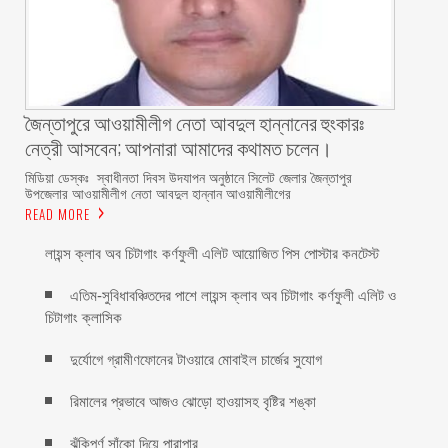
জৈন্তাপুরে আওয়ামীলীগ নেতা আবদুল হান্নানের হুংকারঃ
নেত্রী আসবেন; আপনারা আমাদের কথামত চলেন।
মিডিয়া ডেস্কঃ স্বাধীনতা দিবস উদযাপন অনুষ্ঠানে সিলেট জেলার জৈন্তাপুর
উপজেলার আওয়ামীলীগ নেতা আবদুল হান্নান আওয়ামীলীগের
READ MORE
লায়ন্স ক্লাব অব চিটাগাং কর্ণফুলী এলিট আয়োজিত পিস পোস্টার কনটেস্ট
এতিম-সুবিধাবঞ্চিতদের পাশে লায়ন্স ক্লাব অব চিটাগাং কর্ণফুলী এলিট ও
চিটাগাং ক্লাসিক
দুর্যোগে গ্রামীণফোনের টাওয়ারে মোবাইল চার্জের সুযোগ
রিমালের প্রভাবে আজও ঝোড়ো হাওয়াসহ বৃষ্টির শঙ্কা
ঝুঁকিপূর্ণ সাঁকো দিয়ে পারাপার