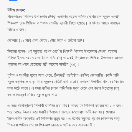
নিউজ ডেস্ক:
মানিকগঞ্জের শিবালয় উপজেলার টেপড়া এলাকার আব্দুল আলিম মেমোরিয়াল স্কুলে একটি
পিকআপ ঢুকে শিক্ষিকা ও প্রথম শ্রেনীর ছাত্রী নিহত হয়েছে। এ ঘটনায় আহত হয়েছেন
আরও ৬ জন।
সোমবার (২১ মার্চ) বেলা পৌনে ১১টার দিকে এ দুর্ঘটনা ঘটে।
নিহতরা হলেন- ওই স্কুলের প্রথম শ্রেণির শিক্ষার্থী শিবালয় উপজেলার টেপড়া গ্রামের
সহিদুল ইসলামের মেয়ে জারিন তাসনিম (৭) ও একই বিদ্যালয়ের শিক্ষিকা উপজেলার ভাকলা
গ্রামের আওলাদ হোসেনের স্ত্রী ফাতেমা নাসরিন (৩৫)।
পুলিশ ও স্থানীয় সূত্রে জানা গেছে, ঠিকাদারী প্রতিষ্ঠান এনডিই কোম্পানির একটি গাড়ি
স্কুল কর্তৃপক্ষকে ভাড়া দিয়ে স্কুলের মাঠেই রাখা হতো। সকালে শিক্ষার্থীরা খাবারের বিরতির
সময় মাঠে আসে। এ সময় গাড়ির চালক গাড়িটিকে স্কুল থেকে বের করার উদ্দেশ্যে চালু
করলে নিয়ন্ত্রণ হারিয়ে স্কুলে ঢুকে পড়ে।
এ সময় ঘটনাস্থলেই শিক্ষার্থী তাসনিম মারা যায়। আহত হন শিক্ষিকা ফাতেমাসহ ৫-৭ জন।
পরে তাদের উদ্ধার করে স্থানীয় উপজেলা স্বাস্থ্য কমপ্লেক্সে ভর্তি করা হয়। সেখানে
চিকিৎসাধীন অবস্থায় ওই শিক্ষিকার মৃত্যু হয়। এ ঘটনায় স্কুলের প্রধান শিক্ষকসহ অন্য
শিক্ষকরা পালিয়ে গেলেও পিকআপ চালককে আটক করে এলাকাবাসী।