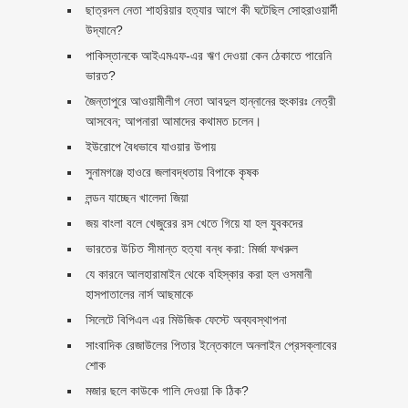
ছাত্রদল নেতা শাহরিয়ার হত্যার আগে কী ঘটেছিল সোহরাওয়ার্দী
উদ্যানে?
পাকিস্তানকে আইএমএফ-এর ঋণ দেওয়া কেন ঠেকাতে পারেনি
ভারত?
জৈন্তাপুরে আওয়ামীলীগ নেতা আবদুল হান্নানের হুংকারঃ নেত্রী
আসবেন; আপনারা আমাদের কথামত চলেন।
ইউরোপে বৈধভাবে যাওয়ার উপায়
সুনামগঞ্জে হাওরে জলাবদ্ধতায় বিপাকে কৃষক
লন্ডন যাচ্ছেন খালেদা জিয়া
জয় বাংলা বলে খেজুরের রস খেতে গিয়ে যা হল যুবকদের
ভারতের উচিত সীমান্ত হত্যা বন্ধ করা: মির্জা ফখরুল
যে কারনে আলহারামাইন থেকে বহিস্কার করা হল ওসমানী
হাসপাতালের নার্স আছমাকে
সিলেটে বিপিএল এর মিউজিক ফেস্টে অব্যবস্থাপনা
সাংবাদিক রেজাউলের পিতার ইন্তেকালে অনলাইন প্রেসক্লাবের
শোক
মজার ছলে কাউকে গালি দেওয়া কি ঠিক?