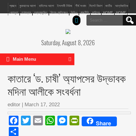
প্রচ্ছদ
কুরআনের আলো
হাদিসের আলো
ইসলামী নিউজ
শীর্ষ সংবাদ
সিলেট বিভাগ
জাতীয়
আর্ন্তজাতিক
খেলাধুলা
গণমাধ্যম
তথ্যপ্রযুক্তি
বিশেষ প্রতিবেদন
ভিডিও
রাজনীতি
সাহিত্য
HOME
HOME
Search
for:
Saturday, August 8, 2026
Main Menu
কাতারে ‘ড. চাষী’ অ্যাপসের উদ্ভাবক
মদিনা আলীকে সংবর্ধনা
editor
|
March 17, 2022
Facebook
Twitter
Email
WhatsApp
Messenger
PrintFriendly
Share
Share