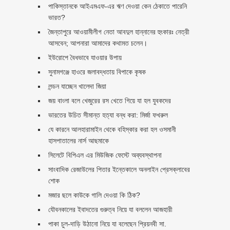
পাকিস্তানকে আইএমএফ-এর ঋণ দেওয়া কেন ঠেকাতে পারেনি
ভারত?
জৈন্তাপুরে আওয়ামীলীগ নেতা আবদুল হান্নানের হুংকারঃ নেত্রী
আসবেন; আপনারা আমাদের কথামত চলেন।
ইউরোপে বৈধভাবে যাওয়ার উপায়
সুনামগঞ্জে হাওরে জলাবদ্ধতায় বিপাকে কৃষক
লন্ডন যাচ্ছেন খালেদা জিয়া
জয় বাংলা বলে খেজুরের রস খেতে গিয়ে যা হল যুবকদের
ভারতের উচিত সীমান্ত হত্যা বন্ধ করা: মির্জা ফখরুল
যে কারনে আলহারামাইন থেকে বহিস্কার করা হল ওসমানী
হাসপাতালের নার্স আছমাকে
সিলেটে বিপিএল এর মিউজিক ফেস্টে অব্যবস্থাপনা
সাংবাদিক রেজাউলের পিতার ইন্তেকালে অনলাইন প্রেসক্লাবের
শোক
মজার ছলে কাউকে গালি দেওয়া কি ঠিক?
যৌবনকালের ইবাদতের গুরুত্ব নিয়ে যা বললেন আজহারী
পাকা চুল-দাড়ি উঠানো নিয়ে যা বলেছেন প্রিয়নবী সা.