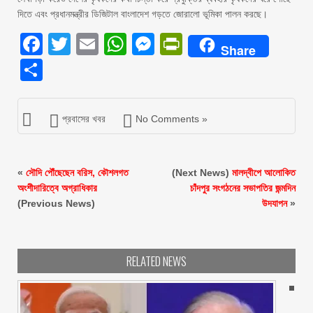
দিতে এবং প্রধানমন্ত্রীর ডিজিটাল বাংলাদেশ গড়তে জোরালো ভূমিকা পালন করছে।
Facebook
Twitter
Email
WhatsApp
Messenger
PrintFriendly
Share
Share
প্রবাসের খবর
No Comments »
«
সৌদি পৌঁছেছেন বরিস, কৌশলগত
(Next News)
মালদ্বীপে আলোকিত
অংশীদারিত্বে অগ্রাধিকার
চাঁদপুর সংগঠনের সভাপতির জন্মদিন
(Previous News)
উদযাপন
»
RELATED NEWS