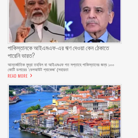
পাকিস্তানকে আইএমএফ-এর ঋণ দেওয়া কেন ঠেকাতে
পারেনি ভারত?
আন্তর্জাতিক মুদ্রা তহবিল বা আইএমএফ গত সপ্তাহে পাকিস্তানের জন্য ১০০
কোটি ডলারের ‘বেলআউট প্যাকেজ’ (সহায়তা
READ MORE