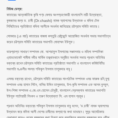
নিউজ ডেস্ক:
কাতারের আন্তর্জাতিক কৃষি পণ্য মেলায় অংশগ্রহণকারী বাংলাদেশি নারী উদ্যোক্তা,
কৃষকদের জন্য ড. চাষী (Dr.chashi) নামক অ্যাপসের উদ্ভাবক ও মদিনা টেক
লিমিটেডের প্রতিষ্ঠাতা মদিনা আলীকে সংবর্ধনা জানিয়েছে চট্টগ্রাম সমিতি কাতার।
সোমবার (১৪ মার্চ) কাতারের নাজমা কস্তুরি রেষ্টুরেন্টে আয়োজিত সংবর্ধনা সভায় সভাপতিত্ব
করেন চট্টগ্রাম সমিতি কাতারের সভাপতি মোহাম্মদ ইউসুফ।
ভারপ্রাপ্ত সাধারণ সম্পাদক মো. আশরাফুল ইসলামের সঞ্চালনায় ও মহিলা সম্পাদিকা
এ্যাডভোকেট শামীমা নবীর সার্বিক তত্ত্বাবধানে অনুষ্ঠিত সংবর্ধনা সভায় প্রধান অতিথির
বক্তব্য রাখেন চট্টগ্রাম সমিতি কাতারের প্রতিষ্ঠাতা সভাপতি ও বাংলাদেশ কমিউনিটির
সভাপতি মণ্ডলীর সদস্য শফিকুল ইসলাম তালুকদার বাবু।
এসময় বক্তব্য রাখেন, চট্টগ্রাম সমিতি কাতারের সাংগঠনিক সম্পাদক ওমর ফারুক রনি,যুগ্ম
সম্পাদক ওমর হাসান লিটন, নাসির উদ্দিন তালুকদার, উপ-কৃষি সম্পাদক এফ আলম বুলবুল,
উপ-শিক্ষা সম্পাদক এ.জে.এম হোসেন চৌধুরী, বাংলাদেশ প্রেসক্লাব কাতারের সভাপতি
ইউসুফ পাটোয়ারী লিংকন ও তরুণ উদ্যোক্তা সি. এম হাসান প্রমুখ।
প্রধান অতিথির বক্তব্যে শফিকুল ইসলাম তালুকদার বাবু বলেন, ‘ড.চাষী’ নামক অ্যাপসের
উদ্ভাবন করে মদিনা আলী দেশের চাষীদের কল্যাণের কথা ভাবছেন। সুদূর আমেরিকায়
লেখাপড়া করেও দেশের কৃষকদের কথা চিন্তা করে প্রযুক্তির ব্যবহার কৃষকদের ঘরে পৌঁছে