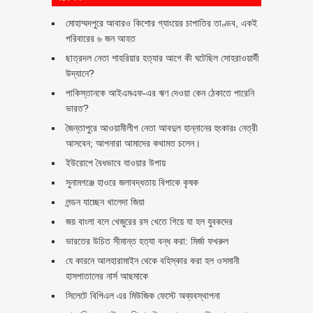
মোহাম্মদপুরে আবারও কিশোর গ্যাংয়ের চাপাতির তাণ্ডব, একই
পরিবারের ৬ জন আহত
ছাত্রদল নেতা শাহরিয়ার হত্যার আগে কী ঘটেছিল সোহরাওয়ার্দী
উদ্যানে?
পাকিস্তানকে আইএমএফ-এর ঋণ দেওয়া কেন ঠেকাতে পারেনি
ভারত?
জৈন্তাপুরে আওয়ামীলীগ নেতা আবদুল হান্নানের হুংকারঃ নেত্রী
আসবেন; আপনারা আমাদের কথামত চলেন।
ইউরোপে বৈধভাবে যাওয়ার উপায়
সুনামগঞ্জে হাওরে জলাবদ্ধতায় বিপাকে কৃষক
লন্ডন যাচ্ছেন খালেদা জিয়া
জয় বাংলা বলে খেজুরের রস খেতে গিয়ে যা হল যুবকদের
ভারতের উচিত সীমান্ত হত্যা বন্ধ করা: মির্জা ফখরুল
যে কারনে আলহারামাইন থেকে বহিস্কার করা হল ওসমানী
হাসপাতালের নার্স আছমাকে
সিলেটে বিপিএল এর মিউজিক ফেস্টে অব্যবস্থাপনা