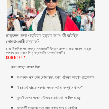
ছাত্রদল নেতা শাহরিয়ার হত্যার আগে কী ঘটেছিল
সোহরাওয়ার্দী উদ্যানে?
ঢাকা বিশ্ববিদ্যালয় সংলগ্ন সোহরাওয়ার্দী উদ্যানে মঙ্গলবার রাতে ধারালো অস্ত্রের
আঘাতে মারা গেছেন বিশ্ববিদ্যালয়টির একজন শিক্ষার্থী।
READ MORE
লন্ডন যাচ্ছেন খালেদা জিয়া
বাংলাদেশি নার্স নেবে সৌদি আরব: তথ্য পাঠানোর আহ্বান বোয়েসেল’র
“সিন্ডিকেট ভাঙতে সরকার সর্বোচ্চ কঠোর অবস্থানে থাকবে”
যুবরাই দেশের প্রধান স্টেকহোল্ডার:উপদেষ্টা আসিফ মাহমুদ
অন্তর্বর্তী সরকারের স‌ঙ্গে কাজ কর‌তে উন্মুখ দ. কো‌রিয়া