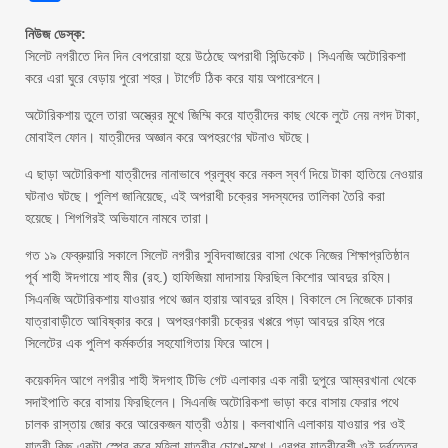
নিউজ ডেস্ক:
সিলেট নগরীতে দিন দিন বেপরোয়া হয়ে উঠেছে অপরাধী সিন্ডিকেট। সিএনজি অটোরিকশা
করে এরা ঘুরে বেড়ায় পুরো শহর। টার্গেট ঠিক করে যায় অপারেশনে।
অটোরিকশায় তুলে তারা অস্ত্রের মুখে জিম্মি করে যাত্রীদের কাছ থেকে লুটে নেয় নগদ টাকা,
মোবাইল ফোন। যাত্রীদের অজ্ঞান করে অপহরণের ঘটনাও ঘটছে।
এ ছাড়া অটোরিকশা যাত্রীদের নানাভাবে প্রলুব্ধ করে নকল স্বর্ণ দিয়ে টাকা হাতিয়ে নেওয়ার
ঘটনাও ঘটছে। পুলিশ জানিয়েছে, এই অপরাধী চক্রের সদস্যদের তালিকা তৈরি করা
হয়েছে। শিগগিরই অভিযানে নামবে তারা।
গত ১৯ ফেব্রুয়ারি সকালে সিলেট নগরীর সুবিদবাজারের বাসা থেকে নিজের শিক্ষাপ্রতিষ্ঠান
পূর্ব শাহী ঈদগায়ে শাহ মীর (রহ.) হাফিজিয়া মাদাসায় ফিরছিল কিশোর আবদুর রহিম।
সিএনজি অটোরিকশায় যাওয়ার পথে জ্ঞান হারায় আবদুর রহিম। বিকালে সে নিজেকে ঢাকার
যাত্রাবাড়ীতে আবিষ্কার করে। অপহরণকারী চক্রের খপ্পরে পড়া আবদুর রহিম পরে
সিলেটের এক পুলিশ কর্মকর্তার সহযোগিতায় ফিরে আসে।
কয়েকদিন আগে নগরীর শাহী ঈদগাহ টিভি গেট এলাকার এক নারী দুপুরে আম্বরখানা থেকে
সদাইপাতি করে বাসায় ফিরছিলেন। সিএনজি অটোরিকশা ভাড়া করে বাসায় ফেরার পথে
চালক রাস্তায় জোর করে আরেকজন যাত্রী ওঠায়। কলবাখানি এলাকায় যাওয়ার পর ওই
যাত্রী কিছু একটা স্প্রে করে মহিলা যাত্রীর চোখে-মুখে। এরপর যাত্রীবেশী ওই দুর্বৃত্তের