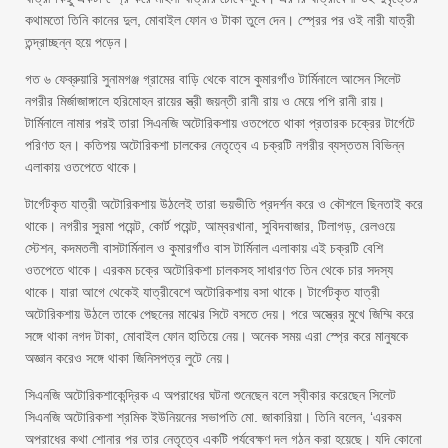
কথামতো তিনি কানের দুল, মোবাইল ফোন ও টাকা তুলে দেন। স্প্রের পর ওই নারী যাত্রী
তন্দ্রাচ্ছন্ন হয়ে পড়েন।
গত ৬ ফেব্রুয়ারি সুনামগঞ্জ গ্রামের বাড়ি থেকে বাসে কুমারগাঁও টার্মিনালে আসেন সিলেট
নগরীর মির্জাজাঙ্গালে হরিমোহন রায়ের স্ত্রী জয়ন্তী রানী রায় ও মেয়ে পপি রানী রায়।
টার্মিনালে নামার পরই তারা সিএনজি অটোরিকশায় ওতপেতে থাকা প্রতারক চক্রের টার্গেটে
পরিণত হন। কতিপয় অটোরিকশা চালকের নেতৃত্বে এ চক্রটি নগরীর ব্যস্ততম বিভিন্ন
এলাকায় ওতপেতে থাকে।
টার্গেটকৃত যাত্রী অটোরিকশায় উঠলেই তারা ভয়ভীতি প্রদর্শন করে ও কৌশলে ছিনতাই করে
থাকে। নগরীর সুরমা পয়েন্ট, কোর্ট পয়েন্ট, আম্বরখানা, সুবিদবাজার, টিলাগড়, রেলওয়ে
স্টেশন, কদমতলী বাসটার্মিনাল ও কুমারগাঁও বাস টার্মিনাল এলাকায় এই চক্রটি বেশি
ওতপেতে থাকে। এরকম চক্রে অটোরিকশা চালকসহ সাধারণত তিন থেকে চার সদস্য
থাকে। যারা আগে থেকেই যাত্রীবেশে অটোরিকশায় বসা থাকে। টার্গেটকৃত যাত্রী
অটোরিকশায় উঠলে তাকে পেছনের মাঝের সিটে বসতে দেয়। পরে অস্ত্রের মুখে জিম্মি করে
সঙ্গে থাকা নগদ টাকা, মোবাইল ফোন হাতিয়ে নেয়। অনেক সময় এরা স্প্রে করে মানুষকে
অজ্ঞান করেও সঙ্গে থাকা জিনিসপত্র লুটে নেয়।
সিএনজি অটোরিকশাকেন্দ্রিক এ অপরাধের ঘটনা শুনেছেন বলে স্বীকার করেছেন সিলেট
সিএনজি অটোরিকশা শ্রমিক ইউনিয়নের সভাপতি মো. জাকারিয়া। তিনি বলেন, ‘এরকম
অপরাধের কথা শোনার পর তার নেতৃত্বে একটি পর্যবেক্ষণ দল গঠন করা হয়েছে। যদি কোনো