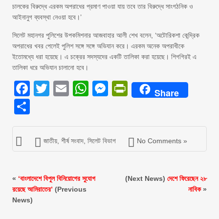
চালকের বিরুদ্ধে এরকম অপরাধের প্রমাণ পাওয়া যায় তবে তার বিরুদ্ধে সাংগঠনিক ও
আইনানুগ ব্যবস্থা নেওয়া হবে।’
সিলেট মহানগর পুলিশের উপকমিশনার আজবাহার আলী শেখ বলেন, ‘অটোরিকশা কেন্দ্রিক
অপরাধের খবর পেলেই পুলিশ সঙ্গে সঙ্গে অভিযান করে। এরকম অনেক অপরাধীকে
ইতোমধ্যে ধরা হয়েছে। এ চক্রের সদস্যদের একটি তালিকা করা হয়েছে। শিগগিরই এ
তালিকা ধরে অভিযান চালানো হবে।
Facebook
Twitter
Email
WhatsApp
Messenger
PrintFriendly
Share
Share
জাতীয়
,
শীর্ষ সংবাদ
,
সিলেট বিভাগ
No Comments »
«
‘বাংলাদেশে বিপুল বিনিয়োগের সুযোগ
(Next News)
দেশে ফিরেছেন ২৮
রয়েছে আমিরাতের’
(Previous
নাবিক
»
News)