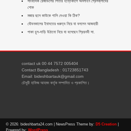
সাংবাদিক রেজাউলের পিতার ইন্তেকালে অনলাইন প্রেসক্লাবের
শোক
মজার ছলে কাউকে গালি দেওয়া কি ঠিক?
যৌবনকালের ইবাদতের গুরুত্ব নিয়ে যা বললেন আজহারী
পাকা চুল-দাড়ি উঠানো নিয়ে যা বলেছেন প্রিয়নবী সা.
contact uk 00 44 7572 005404
Contact Bangladesh : 01723851743
Email: bideshbartauk@gmail.com
চৌধুরী হাফিজ আহমদ কর্তৃক সম্পাদিত ও প্রকাশিত।
© 2026: bideshbarta24.com
| NewsPress Theme by:
D5 Creation
|
Powered by:
WordPress