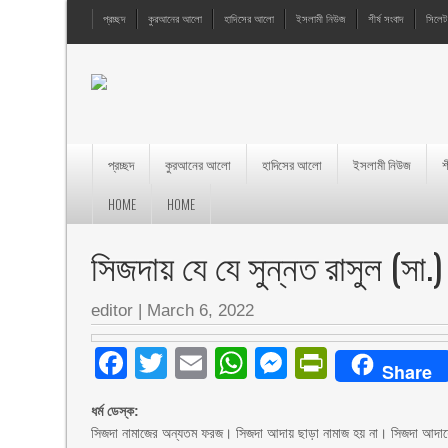
প্রচ্ছদ
কুরআনের আলো
হাদিসের আলো
ইসলামী নিউজ
শীর্ষ সংবাদ
সিলেট
প্রচ্ছদ
কুরআনের আলো
হাদিসের আলো
ইসলামী নিউজ
শ
HOME
HOME
সিজদায় যে যে সুন্নত রাসুল (সা
editor
|
March 6, 2022
Facebook
Twitter
Email
WhatsApp
Messenger
PrintFri
Share
ধর্ম ডেস্ক:
সিজদা নামাজের অন্যতম ফরজ। সিজদা আদায় ছাড়া নামাজ হয় না। সিজদা আদায়ের