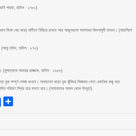
ে আবি শায়বা, হাদিস : ২৭৮১)
 (ডান দিকে বের করে) মাটিতে বিছিয়ে রাখবে আর আঙুলগুলো যথাসাধ্য কিবলামুখী রাখবে। (মারাসিলে
। (আবু দাউদ, হাদিস : ৮৭০)
(মুসান্নাফে আবদুর রাজ্জাক, হাদিস : ২৯৫৮)
যন্ত বুক সম্পূর্ণ সোজা রাখবে। অপারগতা ছাড়া বুক ঝুঁকিয়ে সিজদায় গেলে একাধিক রুকু হয়ে
াসবিহ পরিমাণ স্থির হয়ে বসতে হবে। (সাহাবাদের আমল থেকে উদ্ধৃত)
endly
Share