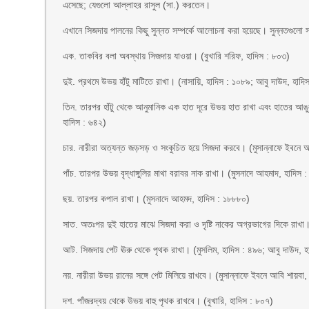
এসেছে; যেগুলো আল্লাহর রাসুল (সা.) করতেন।
এখানে সিজদায় পালনের কিছু সুন্নত সম্পর্কে আলোচনা করা হয়েছে। সুন্নতগুলো 
এক. তাকবির বলা অবস্থায় সিজদায় যাওয়া। (বুখারি শরিফ, হাদিস : ৮০৩)
দুই. প্রথমে উভয় হাঁটু মাটিতে রাখা। (নাসায়ি, হাদিস : ১০৮৯; আবু দাউদ, হাদি
তিন. তারপর হাঁটু থেকে আনুমানিক এক হাত দূরে উভয় হাত রাখা এবং হাতের আঙুলগু
হাদিস : ৬৪২)
চার. নারীরা অত্যন্ত জড়সড় ও সংকুচিত হয়ে সিজদা করবে। (মুসান্নাফে ইবনে 
পাঁচ. তারপর উভয় বৃদ্ধাঙ্গুলির মাথা বরাবর নাক রাখা। (মুসনাদে আহমাদ, হাদিস
ছয়. তারপর কপাল রাখা। (মুসনাদে আহমদ, হাদিস : ১৮৮৮০)
সাত. অতঃপর দুই হাতের মাঝে সিজদা করা ও দৃষ্টি নাকের অগ্রভাগের দিকে রাখা।
আট. সিজদায় পেট ঊরু থেকে পৃথক রাখা। (মুসলিম, হাদিস : ৪৯৬; আবু দাউদ, হ
নয়. নারীরা উভয় রানের সঙ্গে পেট মিলিয়ে রাখবে। (মুসান্নাফে ইবনে আবি শায়বা
দশ. পাঁজরদ্বয় থেকে উভয় বাহু পৃথক রাখবে। (বুখারি, হাদিস : ৮০৭)