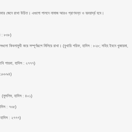
সবার জেনে রাখা উচিত। এগুলো পালনে নামাজ আরও প্রাণবন্ত ও হৃদয়ার্দ্র হবে।
স : ৮৩৮)
লো কিবলামুখী করে সম্পূর্ণরূপে মিলিয়ে রাখা। (বুখারি শরিফ, হাদিস : ৮২৮; সহিহ ইবনে খুজায়মা,
আবি শায়বা, হাদিস : ২৭৭৭)
 : ১৮৮৯৪)
 (মুসলিম, হাদিস : ৪০১)
াদিস : ৭৩৫)
, হাদিস : ২৭৭৭)