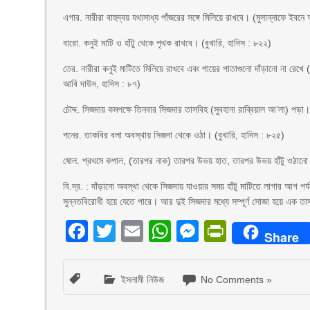
এগার. নারীরা বাহুদ্বয় যথাসাধ্য পাঁজরের সঙ্গে মিলিয়ে রাখবে। (মুসান্নাফে ইবন
বারো. কনুই মাটি ও হাঁটু থেকে পৃথক রাখবে। (বুখারি, হাদিস : ৮২২)
তের. নারীরা কনুই মাটিতে মিলিয়ে রাখবে এবং পায়ের পাতাগুলো দাঁড়ানো না রেখে
আবি দাউদ, হাদিস : ৮৭)
চৌদ্দ. সিজদায় কমপক্ষে তিনবার সিজদার তাসবিহ (সুবহানা রাব্বিয়াল আ’লা) পড়া
পনের. তাকবির বলা অবস্থায় সিজদা থেকে ওঠা। (বুখারি, হাদিস : ৮২৫)
ষোল. প্রথমে কপাল, (তারপর নাক) তারপর উভয় হাত, তারপর উভয় হাঁটু ওঠানো। 
বি.দ্র. : দাঁড়ানো অবস্থা থেকে সিজদায় যাওয়ার সময় হাঁটু মাটিতে লাগার আগ পর্
সুন্নতবিরোধী হয়ে যেতে পারে। আর দুই সিজদার মধ্যে সম্পূর্ণ সোজা হয়ে এক ত
Facebook
Twitter
Email
WhatsApp
Messenger
PrintFri
Share
ইসলামী নিউজ
No Comments »