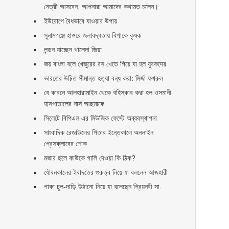
নেত্রী আসবেন; আপনারা আমাদের কথামত চলেন।
ইউরোপে বৈধভাবে যাওয়ার উপায়
সুনামগঞ্জে হাওরে জলাবদ্ধতায় বিপাকে কৃষক
লন্ডন যাচ্ছেন খালেদা জিয়া
জয় বাংলা বলে খেজুরের রস খেতে গিয়ে যা হল যুবকদের
ভারতের উচিত সীমান্ত হত্যা বন্ধ করা: মির্জা ফখরুল
যে কারনে আলহারামাইন থেকে বহিস্কার করা হল ওসমানী
হাসপাতালের নার্স আছমাকে
সিলেটে বিপিএল এর মিউজিক ফেস্টে অব্যবস্থাপনা
সাংবাদিক রেজাউলের পিতার ইন্তেকালে অনলাইন
প্রেসক্লাবের শোক
মজার ছলে কাউকে গালি দেওয়া কি ঠিক?
যৌবনকালের ইবাদতের গুরুত্ব নিয়ে যা বললেন আজহারী
পাকা চুল-দাড়ি উঠানো নিয়ে যা বলেছেন প্রিয়নবী সা.