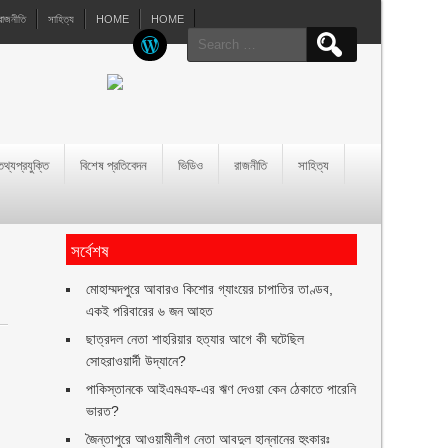
রাজনীতি
সাহিত্য
HOME
HOME
Search
for:
তথ্যপ্রযুক্তি
বিশেষ প্রতিবেদন
ভিডিও
রাজনীতি
সাহিত্য
সর্বেশষ
মোহাম্মদপুরে আবারও কিশোর গ্যাংয়ের চাপাতির তাণ্ডব,
একই পরিবারের ৬ জন আহত
ছাত্রদল নেতা শাহরিয়ার হত্যার আগে কী ঘটেছিল
সোহরাওয়ার্দী উদ্যানে?
পাকিস্তানকে আইএমএফ-এর ঋণ দেওয়া কেন ঠেকাতে পারেনি
ভারত?
জৈন্তাপুরে আওয়ামীলীগ নেতা আবদুল হান্নানের হুংকারঃ