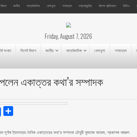
 বিভাগ
জাতীয়
আর্ন্তজাতিক
খেলাধুলা
গণমাধ্যম
তথ্যপ্রযুক্তি
বিশেষ প্রতিবেদন
ভিডিও
Friday, August 7, 2026
ীর্ষ সংবাদ
সিলেট বিভাগ
জাতীয়
আর্ন্তজাতিক
খেলাধুলা
গণমাধ্যম
পেলেন একাত্তর কথা’র সম্পাদক
endly
Share
ম পূর্ণাঙ্গ ট্যাবলয়েড দৈনিক একাত্তরের কথা’র সম্পাদক চৌধুরী মুমতাজ আহমদ, প্রকাশক নজরুল