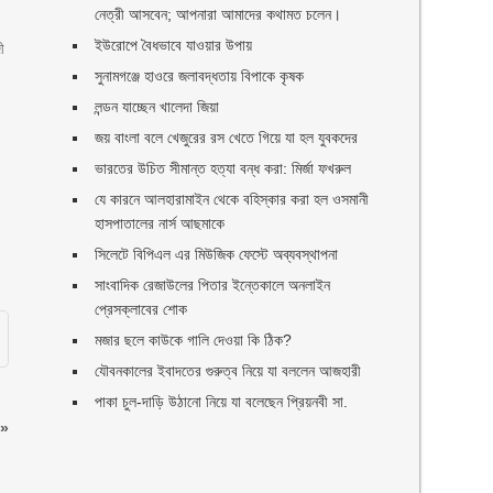
নেত্রী আসবেন; আপনারা আমাদের কথামত চলেন।
ইউরোপে বৈধভাবে যাওয়ার উপায়
ী
সুনামগঞ্জে হাওরে জলাবদ্ধতায় বিপাকে কৃষক
লন্ডন যাচ্ছেন খালেদা জিয়া
জয় বাংলা বলে খেজুরের রস খেতে গিয়ে যা হল যুবকদের
ভারতের উচিত সীমান্ত হত্যা বন্ধ করা: মির্জা ফখরুল
যে কারনে আলহারামাইন থেকে বহিস্কার করা হল ওসমানী
হাসপাতালের নার্স আছমাকে
সিলেটে বিপিএল এর মিউজিক ফেস্টে অব্যবস্থাপনা
সাংবাদিক রেজাউলের পিতার ইন্তেকালে অনলাইন
প্রেসক্লাবের শোক
মজার ছলে কাউকে গালি দেওয়া কি ঠিক?
যৌবনকালের ইবাদতের গুরুত্ব নিয়ে যা বললেন আজহারী
পাকা চুল-দাড়ি উঠানো নিয়ে যা বলেছেন প্রিয়নবী সা.
»