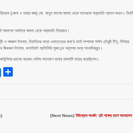
লের বিচারক (জেলা ও দায়রা জজ) মো. আবুল কাশেম মামলা থেকে তাদেরকে অব্যাহতি প্রদান করেন। বিবাদ
 তাই আদালত সবাইকে মামলা থেকে অব্যাহতি দিয়েছেন।
ও নজরুল ইসলাম, বিবাদিদের মধ্যে একাত্তরের কথা’র বার্তা সম্পাদক সাঈদ চৌধুরী টিপু, সিনিয়র
র জিকরুল ইসলাম, কানাইঘাট প্রতিনিধি সুজন চন্দ অনুপসহ অন্য সাংবাদিকবৃন্দ।
 কাউন্সিলর ছালেহ আহমদ সেলিম শাহপরাণ থানায় মামলাটি দায়ের করেছিলেন।
endly
Share
s)
(Next News)
ইউক্রেন সংকট: দুই পক্ষের চাপে বাংলাদেশ