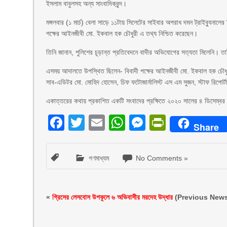
ইসলাম বাবুলসহ অন্য সাংবাদিকবৃন্দ।
মঙ্গলবার (১ মার্চ) বেলা সাড়ে ১১টায় সিলেটের সাইবার অপরাধ দমন ট্রাইব্যুনা
পক্ষের আইনজীবী মো. ইকবাল হক চৌধুরী এ তথ্য নিশ্চিত করেছেন।
তিনি জানান, পুলিশের চূড়ান্ত প্রতিবেদনে বাদীর অভিযোগের সত্যতা মিলেনি।
এসময় আদালতে উপস্থিত ছিলেন- বিবাদী পক্ষের আইনজীবী মো. ইকবাল হক চৌধুরী 
সাব-এডিটর মো. মোহিদ হোসেন, চিফ ফটোজার্নালিস্ট এস এম সুজন, স্টাফ রিপোর্টা
একাত্তরের কথায় প্রকাশিত একটি সংবাদের প্রক্ষিতে ২০২০ সালের ৪ ডিসেম্বর
Facebook
Twitter
Email
WhatsApp
Messenger
PrintFri
Share
গণমাধ্যম
No Comments »
«
গ্রিসের লেসবোস উপকূলে ৬ অভিবাসীর মরদেহ উদ্ধার
(Previous New