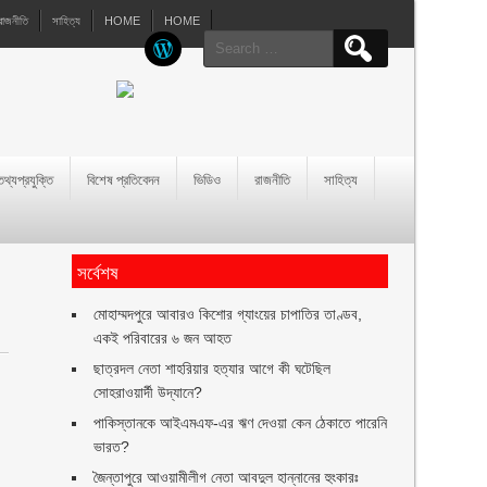
রাজনীতি
সাহিত্য
HOME
HOME
Search
for:
তথ্যপ্রযুক্তি
বিশেষ প্রতিবেদন
ভিডিও
রাজনীতি
সাহিত্য
সর্বেশষ
মোহাম্মদপুরে আবারও কিশোর গ্যাংয়ের চাপাতির তাণ্ডব,
একই পরিবারের ৬ জন আহত
ছাত্রদল নেতা শাহরিয়ার হত্যার আগে কী ঘটেছিল
সোহরাওয়ার্দী উদ্যানে?
পাকিস্তানকে আইএমএফ-এর ঋণ দেওয়া কেন ঠেকাতে পারেনি
ভারত?
জৈন্তাপুরে আওয়ামীলীগ নেতা আবদুল হান্নানের হুংকারঃ