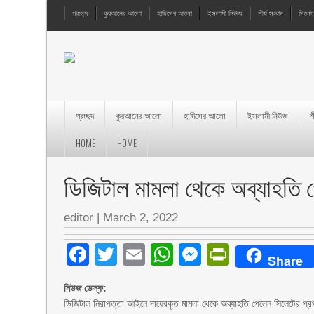
প্রচ্ছদ
কুরআনের আলো
হাদিসের আলো
ইসলামী নিউজ
শীর্ষ সংবাদ
সিলেট
প্রচ্ছদ
কুরআনের আলো
হাদিসের আলো
ইসলামী নিউজ
শ
HOME
HOME
ডিজিটাল মামলা থেকে অব্যাহতি 
editor
|
March 2, 2022
Facebook
Twitter
Email
WhatsApp
Messenger
PrintFri
Share
নিউজ ডেস্ক:
ডিজিটাল নিরাপত্তা আইনে দায়েরকৃত মামলা থেকে অব্যাহতি পেলেন সিলেটের প্রথ