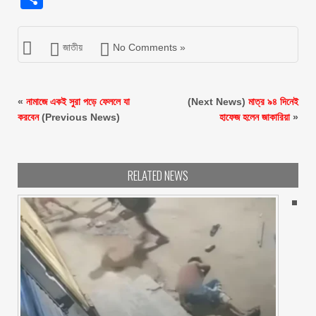
জাতীয়
No Comments »
«
নামাজে একই সুরা পড়ে ফেললে যা
(Next News)
মাত্র ৯৪ দিনেই
করবেন
(Previous News)
হাফেজ হলেন জাকারিয়া
»
RELATED NEWS