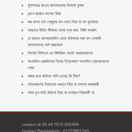
সুনামগঞ্জে হাওরে জলাবদ্ধতায় বিপাকে কৃষক
লন্ডন যাচ্ছেন খালেদা জিয়া
জয় বাংলা বলে খেজুরের রস খেতে গিয়ে যা হল যুবকদের
ভারতের উচিত সীমান্ত হত্যা বন্ধ করা: মির্জা ফখরুল
যে কারনে আলহারামাইন থেকে বহিস্কার করা হল ওসমানী
হাসপাতালের নার্স আছমাকে
সিলেটে বিপিএল এর মিউজিক ফেস্টে অব্যবস্থাপনা
সাংবাদিক রেজাউলের পিতার ইন্তেকালে অনলাইন প্রেসক্লাবের
শোক
মজার ছলে কাউকে গালি দেওয়া কি ঠিক?
যৌবনকালের ইবাদতের গুরুত্ব নিয়ে যা বললেন আজহারী
পাকা চুল-দাড়ি উঠানো নিয়ে যা বলেছেন প্রিয়নবী সা.
contact uk 00 44 7572 005404
Contact Bangladesh : 01723851743