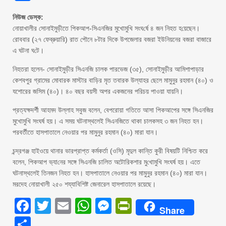
নিউজ ডেস্ক:
নোয়াখালীর সোনাইমুড়ীতে পিকআপ-সিএন‌জির মুখোমুখি সংঘ‌র্ষে ৪ জন নিহত হ‌য়েছেন।
রোববার (২৭ ফেব্রুয়ারি) রাত পৌনে ৮টার দিকে উপজেলার বজরা ইউনিয়নের বজরা বাজারে
এ ঘটনা ঘ‌টে।
নিহতরা হলেন- সোনাইমুড়ীর সিএনজি চালক পারভেজ (৩৫), সোনাইমুড়ীর আমিশাপাড়ার
কেশবপুর গ্রামের মোবারক মাস্টার বাড়ির মৃত তবারক উল্যাহর ছেলে মামুনুর রহমান (৪০) ও
যশোরের জসিম (৪০)। ৪০ বছর বয়সী অপর একজনের পরিচয় পাওয়া যায়নি।
প্রত্যক্ষদর্শী আহমদ উল্লাহ সবুজ বলেন, বেপরোয়া গতিতে আসা পিকআপের সঙ্গে সিএনজির
মুখোমুখি সংঘর্ষ হয়। এ সময় ঘটনাস্থলেই সিএনজিতে থাকা চালকসহ ৩ জন নিহত হন।
পরবর্তীতে হাসপাতালে নেওয়ার পর মামুনুর রহমান (৪০) মারা যান।
চন্দ্রগঞ্জ হাইওয়ে থানার ভারপ্রাপ্ত কর্মকর্তা (ওসি) মৃদুল কান্তি কুরী বিষয়টি নিশ্চিত করে
বলেন, পিকআপ ভ‌্যা‌নের সঙ্গে সিএন‌জি চা‌লিত অটোরিকশার মু‌খোমু‌খি সংঘর্ষ হয়। এতে
ঘটনাস্থলেই তিনজন নিহত হন। হাসপাতালে নেওয়ার পর মামুনুর রহমান (৪০) মারা যান।
মরদেহ নোয়াখালী ২৫০ শয্যাবিশিষ্ট জেনারেল হাসপাতালে রয়েছে।
Facebook
Twitter
Email
WhatsApp
Messenger
PrintFriendly
Share
Share