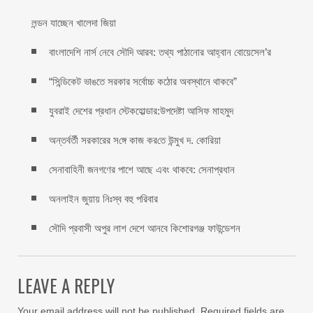
লন্ডন যাচ্ছেন খালেদা জিয়া
বাংলাদেশি নার্স নেবে সৌদি আরব: তথ্য পাঠানোর আহ্বান বোয়েসেল’র
“সিন্ডিকেট ভাঙতে সরকার সর্বোচ্চ কঠোর অবস্থানে থাকবে”
যুবরাই দেশের প্রধান স্টেকহোল্ডার:উপদেষ্টা আসিফ মাহমুদ
অন্তর্বর্তী সরকারের স‌ঙ্গে কাজ কর‌তে উন্মুখ দ. কো‌রিয়া
সেনাবাহিনী জনগণের পাশে আছে এবং থাকবে: সেনাপ্রধান
অনলাইন জুয়ায় নিঃস্ব বহু পরিবার
সৌদি প্রবাসী অপুর লাশ দেশে আনবে কিশোরগঞ্জ ফাউন্ডেশন
LEAVE A REPLY
Your email address will not be published.
Required fields are