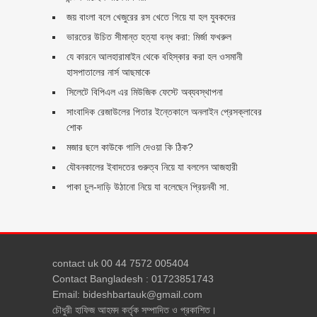
জয় বাংলা বলে খেজুরের রস খেতে গিয়ে যা হল যুবকদের
ভারতের উচিত সীমান্ত হত্যা বন্ধ করা: মির্জা ফখরুল
যে কারনে আলহারামাইন থেকে বহিস্কার করা হল ওসমানী
হাসপাতালের নার্স আছমাকে
সিলেটে বিপিএল এর মিউজিক ফেস্টে অব্যবস্থাপনা
সাংবাদিক রেজাউলের পিতার ইন্তেকালে অনলাইন প্রেসক্লাবের
শোক
মজার ছলে কাউকে গালি দেওয়া কি ঠিক?
যৌবনকালের ইবাদতের গুরুত্ব নিয়ে যা বললেন আজহারী
পাকা চুল-দাড়ি উঠানো নিয়ে যা বলেছেন প্রিয়নবী সা.
contact uk 00 44 7572 005404
Contact Bangladesh : 01723851743
Email: bideshbartauk@gmail.com
চৌধুরী হাফিজ আহমদ কর্তৃক সম্পাদিত ও প্রকাশিত।