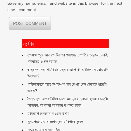
Save my name, email, and website in this browser for the next
time I comment.
সর্বেশষ
মোহাম্মদপুরে আবারও কিশোর গ্যাংয়ের চাপাতির তাণ্ডব, একই
পরিবারের ৬ জন আহত
ছাত্রদল নেতা শাহরিয়ার হত্যার আগে কী ঘটেছিল সোহরাওয়ার্দী
উদ্যানে?
পাকিস্তানকে আইএমএফ-এর ঋণ দেওয়া কেন ঠেকাতে পারেনি
ভারত?
জৈন্তাপুরে আওয়ামীলীগ নেতা আবদুল হান্নানের হুংকারঃ নেত্রী
আসবেন; আপনারা আমাদের কথামত চলেন।
ইউরোপে বৈধভাবে যাওয়ার উপায়
সুনামগঞ্জে হাওরে জলাবদ্ধতায় বিপাকে কৃষক
লন্ডন যাচ্ছেন খালেদা জিয়া