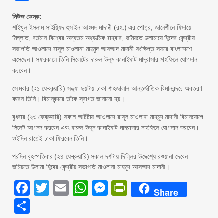
নিউজ ডেস্ক:
শাইখুল ইসলাম সাইয়্যিদ হুসাইন আহমদ মাদানী (রহ.) এর পৌত্র, জানেশীনে ফিদায়ে
মিল্লাত, বর্তমান বিশ্বের অন্যতম অধ্যাত্মিক রাহবার, জমিয়তে উলামায়ে হিন্দের কেন্দ্রীয়
সভাপতি আওলাদে রাসূল মাওলানা মাহমুদ আসআদ মাদানী সংক্ষিপ্ত সফরে বাংলাদেশে
এসেছেন। সফরকালে তিনি সিলেটের দারুল উলূম কানাইঘাট মাদ্রাসার মাহফিলে যোগদান
করবেন।
সোমবার (২১ ফেব্রুয়ারি) সন্ধ্যা ছয়টায় ঢাকা শাহজালাল আন্তর্জাতিক বিমানবন্দরে অবতরণ
করেন তিনি। বিমানবন্দরে তাঁকে স্বাগত জানানো হয়।
বুধবার (২৩ ফেব্রুয়ারি) সকাল আটটায় আওলাদে রাসূল মাওলানা মাহমুদ মাদানী বিমানযোগে
সিলেট আগমন করবেন এবং দারুল উলূম কানাইঘাট মাদ্রাসার মাহফিলে যোগদান করবেন।
ওইদিন রাতেই ঢাকা ফিরবেন তিনি।
পরদিন বৃহস্পতিবার (২৪ ফেব্রুয়ারি) সকাল দশটায় দিল্লির উদ্দেশ্যে রওয়ানা দেবেন
জমিয়তে উলামা হিন্দের কেন্দ্রীয় সভাপতি মাওলানা মাহমুদ আসআদ মাদানী।
Facebook
Twitter
Email
WhatsApp
Messenger
PrintFriendly
Share
Share