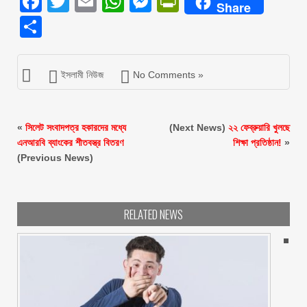
Facebook
Twitter
Email
WhatsApp
Messenger
PrintFriendly
Share
Share
ইসলামী নিউজ
No Comments »
«
সিলেট সংবাদপত্র হকারদের মধ্যে
(Next News)
২২ ফেব্রুয়ারি খুলছে
এনআরবি ব্যাংকের শীতবস্ত্র বিতরণ
শিক্ষা প্রতিষ্ঠান!
»
(Previous News)
RELATED NEWS