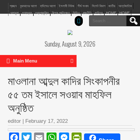
প্রচ্ছদ
কুরআনের আলো
হাদিসের আলো
ইসলামী নিউজ
শীর্ষ সংবাদ
সিলেট বিভাগ
জাতীয়
আর্ন্তজাতিক
খেলাধুলা
গণমাধ্যম
তথ্যপ্রযুক্তি
বিশেষ প্রতিবেদন
ভিডিও
রাজনীতি
সাহিত্য
HOME
HOME
Search
for:
Sunday, August 9, 2026
Main Menu
মাওলানা আব্দুল কাদির সিংকাপনীর
৫৫ তম ইসালে সওয়াব মাহফিল
অনুষ্ঠিত
editor
|
February 17, 2022
Facebook
Twitter
Email
WhatsApp
Messenger
PrintFriendly