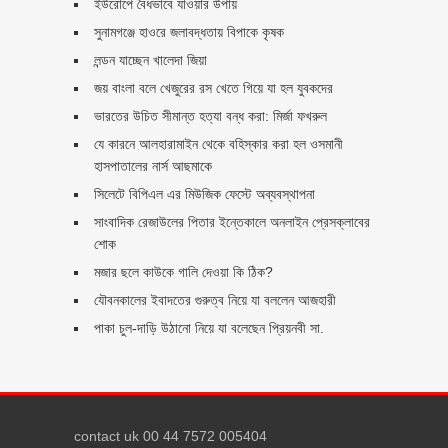
ইউরোপে বৈধভাবে যাওয়ার উপায়
সুনামগঞ্জে হাওরে জলাবদ্ধতায় বিপাকে কৃষক
লন্ডন যাচ্ছেন খালেদা জিয়া
জয় বাংলা বলে খেজুরের রস খেতে গিয়ে যা হল যুবকদের
ভারতের উচিত সীমান্ত হত্যা বন্ধ করা: মির্জা ফখরুল
যে কারনে আলহারামাইন থেকে বহিস্কার করা হল ওসমানী
হাসপাতালের নার্স আছমাকে
সিলেটে বিপিএল এর মিউজিক ফেস্টে অব্যবস্থাপনা
সাংবাদিক রেজাউলের পিতার ইন্তেকালে অনলাইন প্রেসক্লাবের
শোক
মজার ছলে কাউকে গালি দেওয়া কি ঠিক?
যৌবনকালের ইবাদতের গুরুত্ব নিয়ে যা বললেন আজহারী
পাকা চুল-দাড়ি উঠানো নিয়ে যা বলেছেন প্রিয়নবী সা.
contact uk 00 44 7572 005404