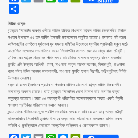
Share
Share
নিউজ ডেস্ক:
বৃহত্তর সিলেটের বরেণ্য ওলীয়ে কামিল হাফিজ মাওলানা আব্দুল কাদির সিংকাপনীর ইসালে
সওয়াব উপলক্ষে ৫৫ তম বার্ষিক ইসলামী মহাসম্মেলন অনুষ্ঠিত হয়েছে। মঙ্গলবার নবীগঞ্জের
আউশকান্দির দেওতৈল সুর্যতরুণ যুব সমবায় সমিতির উদ্যোগে স্থানীয় প্রাইমারী স্কুল মাঠে
আয়োজিত সম্মেলনে সভাপতিত্ব করেন সিংকাপনীর জামাতা দেওয়ান মাসুদ রাজা চৌধুরী।
হাফিজ মোঃ আব্দুল মান্নানের পরিচালনায় আয়োজিত সম্মেলনে বক্তব্য রাখেন মাওলানা
মুফতি ওলি উল্লাহ আশিকী, ঢাকা, মাওলানা আবুল কাশেম সরকার, দিনাজপুরী, মাওলানা
খাজা মঈন উদ্দিন আহমদ জালালাবাদী, মাওলানা মুফতি হাসান সিরাজী, ফরিদপুরীসহ বিশিষ্ট
উলামায়ে কেরাম।
বক্তারা বলেন ইসলামের প্রচার ও প্রসারে হাফিজ মাওলানা আব্দুল কাদির সিংকাপনীর
অসামান্য অবদান রয়েছে। তাই বৃহত্তর সিলেটসহ দেশে বিদেশে তাঁর অগণিত ভক্ত
অনুরক্ত রয়েছেন। তারা ৫৫ বছরব্যাপী পরিচালিত সম্মেলনস্থলের অদুরে একটি দ্বিনী
মাদরাসা প্রতিষ্ঠার পরিকল্পনার কথাও জানান।
লন্ডন থেকে টেলিকনফারেন্সে প্রবীণ সাংবাদিক লেখক ও কবি কে এম আবু তাহের চৌধুরী
সাহেবজাদায়ে সিংকাপনী মুসলিম উম্মাহর জন্য দোয়া কামনা করে সম্মেলনে আগত সকল
অতিথি ও মুসল্লিয়ানে কেরামকে আন্তরিক অভিনন্দন ও মোবারকবাদ জানান।