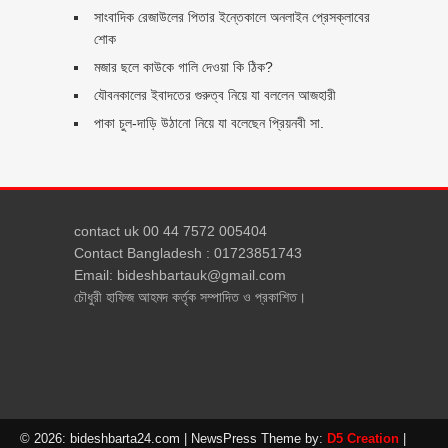
সাংবাদিক রেজাউলের পিতার ইন্তেকালে অনলাইন প্রেসক্লাবের
শোক
মজার ছলে কাউকে গালি দেওয়া কি ঠিক?
যৌবনকালের ইবাদতের গুরুত্ব নিয়ে যা বললেন আজহারী
পাকা চুল-দাড়ি উঠানো নিয়ে যা বলেছেন প্রিয়নবী সা.
contact uk 00 44 7572 005404
Contact Bangladesh : 01723851743
Email: bideshbartauk@gmail.com
চৌধুরী হাফিজ আহমদ কর্তৃক সম্পাদিত ও প্রকাশিত।
© 2026: bideshbarta24.com
| NewsPress Theme by:
D5 Creation
|