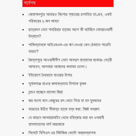
সর্বেশষ
মোহাম্মদপুরে আবারও কিশোর গ্যাংয়ের চাপাতির তাণ্ডব, একই
পরিবারের ৬ জন আহত
ছাত্রদল নেতা শাহরিয়ার হত্যার আগে কী ঘটেছিল সোহরাওয়ার্দী
উদ্যানে?
পাকিস্তানকে আইএমএফ-এর ঋণ দেওয়া কেন ঠেকাতে পারেনি
ভারত?
জৈন্তাপুরে আওয়ামীলীগ নেতা আবদুল হান্নানের হুংকারঃ নেত্রী
আসবেন; আপনারা আমাদের কথামত চলেন।
ইউরোপে বৈধভাবে যাওয়ার উপায়
সুনামগঞ্জে হাওরে জলাবদ্ধতায় বিপাকে কৃষক
লন্ডন যাচ্ছেন খালেদা জিয়া
জয় বাংলা বলে খেজুরের রস খেতে গিয়ে যা হল যুবকদের
ভারতের উচিত সীমান্ত হত্যা বন্ধ করা: মির্জা ফখরুল
যে কারনে আলহারামাইন থেকে বহিস্কার করা হল ওসমানী
হাসপাতালের নার্স আছমাকে
সিলেটে বিপিএল এর মিউজিক ফেস্টে অব্যবস্থাপনা