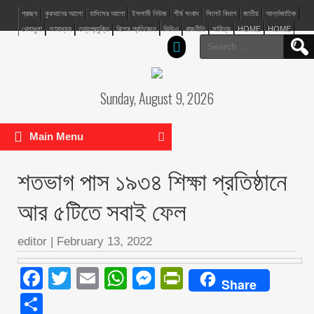
প্রচ্ছদ
কুরআনের আলো
হাদিসের আলো
ইসলামী নিউজ
শীর্ষ সংবাদ
সিলেট বিভাগ
জাতীয়
আর্ন্তজাতিক
খেলাধুলা
গণমাধ্যম
তথ্যপ্রযুক্তি
বিশেষ প্রতিবেদন
ভিডিও
রাজনীতি
সাহিত্য
HOME
HOME
Search
for:
Sunday, August 9, 2026
Main Menu
শতভাগ পাস ১৯৩৪ শিক্ষা প্রতিষ্ঠানে
আর ৫টিতে সবাই ফেল
editor
|
February 13, 2022
Facebook
Twitter
Email
WhatsApp
Messenger
PrintFriendly
Share
Share