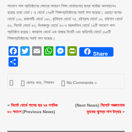
শতভাগ পাস প্রতিষ্ঠানের ক্ষেত্রে সাধারণ শিক্ষা বোর্ডগুলোর মধ্যে সর্বোচ্চ অবস্থানেও
রয়েছে ঢাকা বোর্ড। এ বোর্ডে ১৭৬টি শিক্ষাপ্রতিষ্ঠানের সবাই পাস করেছে। এছাড়া যশোর
বোর্ডে ১১৬, রাজশাহী বোর্ডে ১৬২, কুমিল্লা বোর্ডে ৭৫, চট্টগ্রাম বোর্ডে ১৬, বরিশাল বোর্ডে
৫৬, সিলেট বোর্ডে ৫৩, দিনাজপুর বোর্ডে ৫৩ ও ময়মনসিংহ বোর্ডে ২৯টি শতভাগ পাস
প্রতিষ্ঠান রয়েছে। মাদরাসা বোর্ডে এক হাজার তিনটি এবং কারিগরি বোর্ডে ১৯৫টি
শিক্ষাপ্রতিষ্ঠানের সবাই পাস করেছে।
Facebook
Twitter
Email
WhatsApp
Messenger
PrintFriendly
Share
Share
জেলার খবর
,
শিক্ষাঙ্গন
No Comments »
«
সিলেট বোর্ডে পাসের হার ৯৪ দশমিক
(Next News)
সিলেটে অজ্ঞাতনামা
৮০ শতাংশ
(Previous News)
যুবকের ঝুলন্ত লাশ উদ্ধার
»