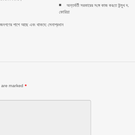
অন্তর্বর্তী সরকারের স‌ঙ্গে কাজ কর‌তে উন্মুখ দ.
কো‌রিয়া
ী জনগণের পাশে আছে এবং থাকবে: সেনাপ্রধান
s are marked
*