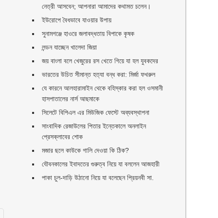
নেত্রী আসবেন; আপনারা আমাদের কথামত চলেন।
ইউরোপে বৈধভাবে যাওয়ার উপায়
ী
সুনামগঞ্জে হাওরে জলাবদ্ধতায় বিপাকে কৃষক
লন্ডন যাচ্ছেন খালেদা জিয়া
জয় বাংলা বলে খেজুরের রস খেতে গিয়ে যা হল যুবকদের
ভারতের উচিত সীমান্ত হত্যা বন্ধ করা: মির্জা ফখরুল
যে কারনে আলহারামাইন থেকে বহিস্কার করা হল ওসমানী
হাসপাতালের নার্স আছমাকে
সিলেটে বিপিএল এর মিউজিক ফেস্টে অব্যবস্থাপনা
সাংবাদিক রেজাউলের পিতার ইন্তেকালে অনলাইন
প্রেসক্লাবের শোক
মজার ছলে কাউকে গালি দেওয়া কি ঠিক?
যৌবনকালের ইবাদতের গুরুত্ব নিয়ে যা বললেন আজহারী
পাকা চুল-দাড়ি উঠানো নিয়ে যা বলেছেন প্রিয়নবী সা.