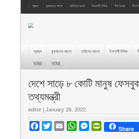
প্রচ্ছদ
কুরআনের আলো
হাদিসের আলো
ইসলামী নিউজ
শীর্ষ সংবাদ
সিলেট
প্রচ্ছদ
কুরআনের আলো
হাদিসের আলো
ইসলামী নিউজ
শ
HOME
HOME
দেশে সাড়ে ৮ কোটি মানুষ ফেসবুক
তথ্যমন্ত্রী
editor
|
January 28, 2022
Facebook
Twitter
Email
WhatsApp
Messenger
PrintFri
Share