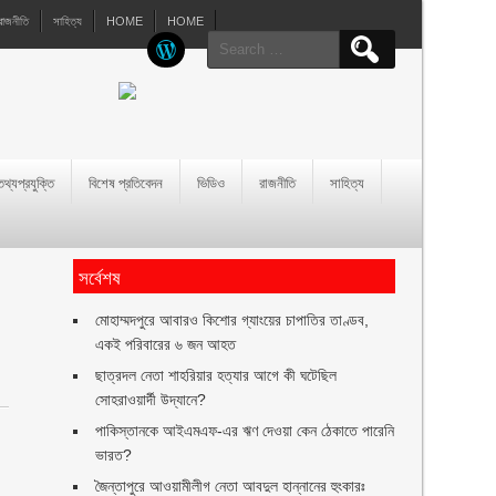
রাজনীতি
সাহিত্য
HOME
HOME
Search
for:
তথ্যপ্রযুক্তি
বিশেষ প্রতিবেদন
ভিডিও
রাজনীতি
সাহিত্য
সর্বেশষ
মোহাম্মদপুরে আবারও কিশোর গ্যাংয়ের চাপাতির তাণ্ডব,
একই পরিবারের ৬ জন আহত
ছাত্রদল নেতা শাহরিয়ার হত্যার আগে কী ঘটেছিল
সোহরাওয়ার্দী উদ্যানে?
পাকিস্তানকে আইএমএফ-এর ঋণ দেওয়া কেন ঠেকাতে পারেনি
ভারত?
জৈন্তাপুরে আওয়ামীলীগ নেতা আবদুল হান্নানের হুংকারঃ