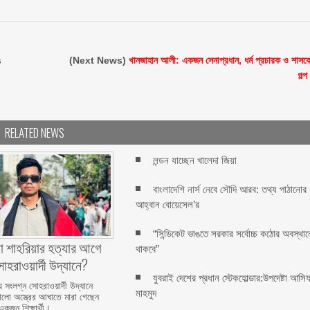
s
(Next News)
খানজাহান আলী: একজন সেনাপ্রধান, ধর্ম প্রচারক ও শাসক
গল্প
RELATED NEWS
লন্ডন যাচ্ছেন খালেদা জিয়া
বাংলাদেশি নার্স নেবে সৌদি আরব: তথ্য পাঠানোর
আহ্বান বোয়েসেল’র
“সিন্ডিকেট ভাঙতে সরকার সর্বোচ্চ কঠোর অবস্থান
া শাহরিয়ার হত্যার আগে
থাকবে”
হরাওয়ার্দী উদ্যানে?
যুবরাই দেশের প্রধান স্টেকহোল্ডার:উপদেষ্টা আসি
য় সংলগ্ন সোহরাওয়ার্দী উদ্যানে
মাহমুদ
রালো অস্ত্রের আঘাতে মারা গেছেন
একজন শিক্ষার্থী।