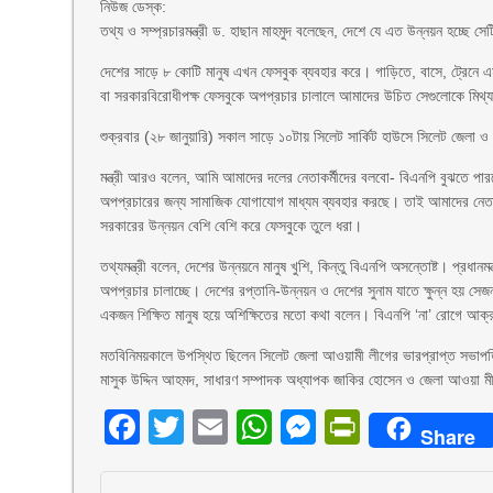
নিউজ ডেস্ক:
তথ্য ও সম্প্রচারমন্ত্রী ড. হাছান মাহমুদ বলেছেন, দেশে যে এত উন্নয়ন হচ্ছে স
দেশের সাড়ে ৮ কোটি মানুষ এখন ফেসবুক ব্যবহার করে। গাড়িতে, বাসে, ট্রেনে
বা সরকারবিরোধীপক্ষ ফেসবুকে অপপ্রচার চালালে আমাদের উচিত সেগুলোকে মিথ্য
শুক্রবার (২৮ জানুয়ারি) সকাল সাড়ে ১০টায় সিলেট সার্কিট হাউসে সিলেট জেলা ও 
মন্ত্রী আরও বলেন, আমি আমাদের দলের নেতাকর্মীদের বলবো- বিএনপি বুঝতে পার
অপপ্রচারের জন্য সামাজিক যোগাযোগ মাধ্যম ব্যবহার করছে। তাই আমাদের নেতাক
সরকারের উন্নয়ন বেশি বেশি করে ফেসবুকে তুলে ধরা।
তথ্যমন্ত্রী বলেন, দেশের উন্নয়নে মানুষ খুশি, কিন্তু বিএনপি অসন্তোষ্ট। প্রধানম
অপপ্রচার চালাচ্ছে। দেশের রপ্তানি-উন্নয়ন ও দেশের সুনাম যাতে ক্ষুন্ন হয় 
একজন শিক্ষিত মানুষ হয়ে অশিক্ষিতের মতো কথা বলেন। বিএনপি ‘না’ রোগে আক
মতবিনিময়কালে উপস্থিত ছিলেন সিলেট জেলা আওয়ামী লীগের ভারপ্রাপ্ত সভাপতি
মাসুক উদ্দিন আহমদ, সাধারণ সম্পাদক অধ্যাপক জাকির হোসেন ও জেলা আওয়া মীল
Facebook
Twitter
Email
WhatsApp
Messenger
PrintFri
Share