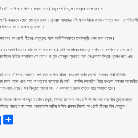
েটি বেশি বেশি করে প্রচার করতে হবে। শুধু সেলফি তুলে ফেসবুকে দিলে হবে না।
 এমনকি বাথরুমে বসেও ফেসবুক দেখে। সুতরাং আমাদের এই মাধ্যমটাকে কাজে লাগাতে হবে। দেশবিরোধ
া হিসেবে সবার সামনে তুলে ধরা।
মহানগর আওয়ামী লীগের নেতৃবৃন্দের সঙ্গে মতবিনিময়কালে তথ্যমন্ত্রী এসব কথা বলেন।
ছে যে জনগণ তাদের কাছ থেকে সরে গেছে। তাই সরকারের বিরুদ্ধে নানাভাবে অপপ্রচার চালাচ্ছে।
র্মীদের উচিত সামাজিক যোগাযোগ মাধ্যম ফেসবুক ব্যবহার করে সেগুলোকে মিথ্যা প্রমাণ করা এবং
ন্ত্রী শেখ হাসিনার নেতৃত্বে দেশ যখন এগিয়ে যাচ্ছে, বিএনপি তখন দেশের বিরুদ্ধে সারা দুনিয়ায়
সেজন্য টাকা পয়সা খরচ করে অপপ্রচার চালাচ্ছে বিএনপি। দলটির মহাসচিব মির্জা ফখরুল ইসলাম আলমগীর
্রান্ত হয়ে গেছে। সব কিছুতে তাদের না। এ অবস্থান থেকে তাদের সরে আসতে হবে।
 সাবেক সাংসদ শফিকুর রহমান চৌধুরী, সিলেট মহানগর আওয়ামী লীগের সভাপতি বীর মুক্তিযোদ্ধা
ীগের সাধারণ সম্পাদক এডভোকেট নাসির উদ্দিন খানসহ সিলেট আওয়ামী লীগের শীর্ষ নেতৃবৃন্দ।
endly
Share