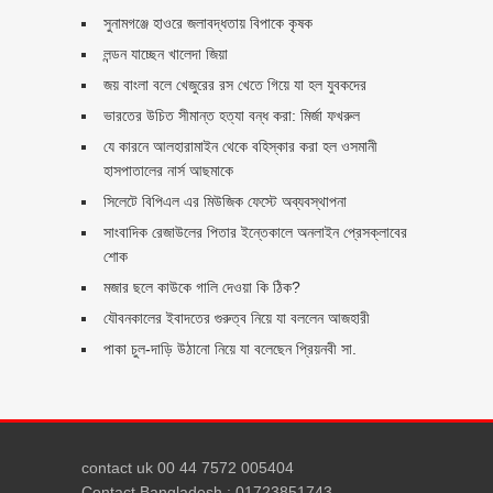
সুনামগঞ্জে হাওরে জলাবদ্ধতায় বিপাকে কৃষক
লন্ডন যাচ্ছেন খালেদা জিয়া
জয় বাংলা বলে খেজুরের রস খেতে গিয়ে যা হল যুবকদের
ভারতের উচিত সীমান্ত হত্যা বন্ধ করা: মির্জা ফখরুল
যে কারনে আলহারামাইন থেকে বহিস্কার করা হল ওসমানী
হাসপাতালের নার্স আছমাকে
সিলেটে বিপিএল এর মিউজিক ফেস্টে অব্যবস্থাপনা
সাংবাদিক রেজাউলের পিতার ইন্তেকালে অনলাইন প্রেসক্লাবের
শোক
মজার ছলে কাউকে গালি দেওয়া কি ঠিক?
যৌবনকালের ইবাদতের গুরুত্ব নিয়ে যা বললেন আজহারী
পাকা চুল-দাড়ি উঠানো নিয়ে যা বলেছেন প্রিয়নবী সা.
contact uk 00 44 7572 005404
Contact Bangladesh : 01723851743