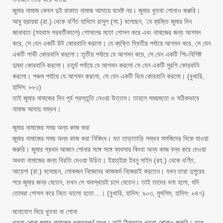
জুমার নামাজ কেবল দুই রাকাত নামাজ আদায়ে যথেষ্ট নয়। জুমার খুতবা শোনাও জরুরি।
আবু হুরায়রা (রা.) থেকে বর্ণিত হাদিসে রাসুল (সা.) বলেছেন, ‘যে ব্যক্তি জুমার দিন
জানাবাত (সহবাস পরবর্তীকালে) গোসলের মতো গোসল করে এবং নামাজের জন্য আগমন
করে, সে যেন একটি উট কোরবানি করলো। যে ব্যক্তি দ্বিতীয় পর্যায়ে আগমন করে, সে যেন
একটি গাভী কোরবানি করলো। তৃতীয় পর্যায়ে যে আগমন করে, সে যেন একটি শিং-বিশিষ্ট
দুম্বা কোরবানি করলো। চতুর্থ পর্যায়ে যে আগমন করলো সে যেন একটি মুরগি কোরবানি
করলো। পঞ্চম পর্যায়ে যে আগমন করলো, সে যেন একটি ডিম কোরবানি করলো। (বুখারি,
হাদিস: ৮৮১)
তাই জুমার নামাজের দিন পূর্ব প্রস্তুতি নেওয়া উত্তম। তাহলে সময়মতো ও সঠিকভাবে
নামাজ আদায় সম্ভব।
জুমার নামাজের সময় অন্য কাজ করা
জুমার নামাজের সময় অন্য কাজ করা নিষিদ্ধ। যত তাড়াতাড়ি সম্ভব মসজিদের দিকে যাওয়া
জরুরি। জুমার প্রথম আজান শোনার সঙ্গে সঙ্গে ব্যবসায় কিংবা অন্য কাজ বন্ধ করে দেওয়া
অথবা নামাজের জন্য বিরতি দেওয়া উচিত। ইয়াহ্ইয়া ইবনু সাইদ (রহ.) থেকে বর্ণিত,
আয়েশা (রা.) বলেছেন, লোকজন নিজেদের কাজকর্ম নিজেরাই করতেন। যখন তারা দুপুরের
পরে জুমার জন্য যেতেন, তখন সে অবস্থায়ই চলে যেতেন। তাই তাদের বলা হলো, যদি
তোমরা গোসল করে নিতে ভালো হতো…। (বুখারি, হাদিস: ৯০৩, মুসলিম, হাদিস: ৮৪৭)
মনোযোগ দিয়ে খুতবা না শোনা
খুতবা শোনা জুমার নামাজের গুরুত্বপূর্ণ অংশ। তাই ঠিকভাবে খুতবা শোনাও জরুরি। তবে