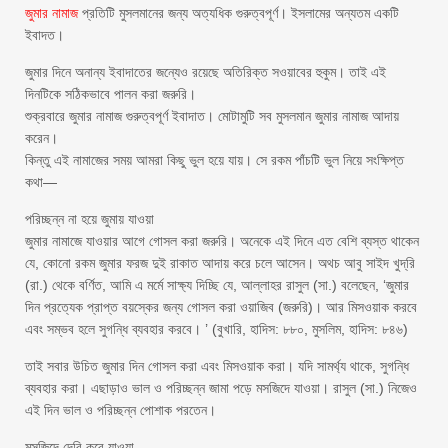
জুমার নামাজ
প্রতিটি মুসলমানের জন্য অত্যধিক গুরুত্বপূর্ণ। ইসলামের অন্যতম একটি
ইবাদত।
জুমার দিনে অনান্য ইবাদাতের জন্যেও রয়েছে অতিরিক্ত সওয়াবের হুকুম। তাই এই
দিনটিকে সঠিকভাবে পালন করা জরুরি।
শুক্রবারে জুমার নামাজ গুরুত্বপূর্ণ ইবাদাত। মোটামুটি সব মুসলমান জুমার নামাজ আদায়
করেন।
কিন্তু এই নামাজের সময় আমরা কিছু ভুল হয়ে যায়। সে রকম পাঁচটি ভুল নিয়ে সংক্ষিপ্ত
কথা—
পরিচ্ছন্ন না হয়ে জুমায় যাওয়া
জুমার নামাজে যাওয়ার আগে গোসল করা জরুরি। অনেকে এই দিনে এত বেশি ব্যস্ত থাকেন
যে, কোনো রকম জুমার ফরজ দুই রাকাত আদায় করে চলে আসেন। অথচ আবু সাইদ খুদ্‌রি
(রা.) থেকে বর্ণিত, আমি এ মর্মে সাক্ষ্য দিচ্ছি যে, আল্লাহর রাসুল (সা.) বলেছেন, ‘জুমার
দিন প্রত্যেক প্রাপ্ত বয়স্কের জন্য গোসল করা ওয়াজিব (জরুরি)। আর মিসওয়াক করবে
এবং সম্ভব হলে সুগন্ধি ব্যবহার করবে। ’ (বুখারি, হাদিস: ৮৮০, মুসলিম, হাদিস: ৮৪৬)
তাই সবার উচিত জুমার দিন গোসল করা এবং মিসওয়াক করা। যদি সামর্থ্য থাকে, সুগন্ধি
ব্যবহার করা। এছাড়াও ভাল ও পরিচ্ছন্ন জামা পড়ে মসজিদে যাওয়া। রাসুল (সা.) নিজেও
এই দিন ভাল ও পরিচ্ছন্ন পোশাক পরতেন।
মসজিদে দেরি করে যাওয়া