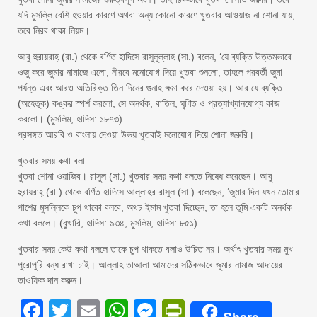
যদি মুসল্লি বেশি হওয়ার কারণে অথবা অন্য কোনো কারণে খুতবার আওয়াজ না শোনা যায়,
তবে নিরব থাকা নিয়ম।
আবু হুরায়রাহ্‌ (রা.) থেকে বর্ণিত হাদিসে রাসুলুল্লাহ (সা.) বলেন, ‘যে ব্যক্তি উত্তমভাবে
ওজু করে জুমার নামাজে এলো, নীরবে মনোযোগ দিয়ে খুতবা শুনলো, তাহলে পরবর্তী জুমা
পর্যন্ত এবং আরও অতিরিক্ত তিন দিনের গুনাহ ক্ষমা করে দেওয়া হয়। আর যে ব্যক্তি
(অহেতুক) কঙ্কর স্পর্শ করলো, সে অনর্থক, বাতিল, ঘৃণিত ও প্রত্যাখ্যানযোগ্য কাজ
করলো। (মুসলিম, হাদিস: ১৮৭৩)
প্রসঙ্গত আরবি ও বাংলায় দেওয়া উভয় খুতবাই মনোযোগ দিয়ে শোনা জরুরি।
খুতবার সময় কথা বলা
খুতবা শোনা ওয়াজিব। রাসুল (সা.) খুতবার সময় কথা বলতে নিষেধ করেছেন। আবু
হুরায়রাহ্ (রা.) থেকে বর্ণিত হাদিসে আল্লাহর রাসুল (সা.) বলেছেন, ‘জুমার দিন যখন তোমার
পাশের মুসল্লিকে চুপ থাকো বলবে, অথচ ইমাম খুতবা দিচ্ছেন, তা হলে তুমি একটি অনর্থক
কথা বললে। (বুখারি, হাদিস: ৯৩৪, মুসলিম, হাদিস: ৮৫১)
খুতবার সময় কেউ কথা বললে তাকে চুপ থাকতে বলাও উচিত নয়। অর্থাৎ খুতবার সময় মুখ
পুরোপুরি বন্ধ রাখা চাই। আল্লাহ তাআলা আমাদের সঠিকভাবে জুমার নামাজ আদায়ের
তাওফিক দান করুন।
Facebook
Twitter
Email
WhatsApp
Messenger
PrintFriendly
Share