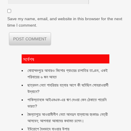
Save my name, email, and website in this browser for the next
time I comment.
সর্বেশষ
মোহাম্মদপুরে আবারও কিশোর গ্যাংয়ের চাপাতির তাণ্ডব, একই
পরিবারের ৬ জন আহত
ছাত্রদল নেতা শাহরিয়ার হত্যার আগে কী ঘটেছিল সোহরাওয়ার্দী
উদ্যানে?
পাকিস্তানকে আইএমএফ-এর ঋণ দেওয়া কেন ঠেকাতে পারেনি
ভারত?
জৈন্তাপুরে আওয়ামীলীগ নেতা আবদুল হান্নানের হুংকারঃ নেত্রী
আসবেন; আপনারা আমাদের কথামত চলেন।
ইউরোপে বৈধভাবে যাওয়ার উপায়