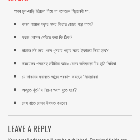
পাকা চুল-দাড়ি উঠানো নিয়ে যা বলেছেন প্রিয়নবী সা.
কাজা নামাজ পড়ার সময় কিরাত জোরে পড়া যাবে?
ফরজ গোসল দেরিতে করা কি ঠিক?
নামাজ নষ্ট হয়ে গেলে পুনরায় পড়ার সময় ইকামত দিতে হবে?
দাজ্জালের পতনসহ নবীজির আরও যেসব ভবিষ্যদ্বাণীর ভূমি সিরিয়া
যে তাকবির ধ্বনিতে আনন্দ প্রকাশ করছেন সিরিয়ানরা
অজুতে থুতনির নিচের অংশ ধুতে হবে?
শেষ রাতে যেসব ইবাদত করবেন
LEAVE A REPLY
Your email address will not be published.
Required fields are