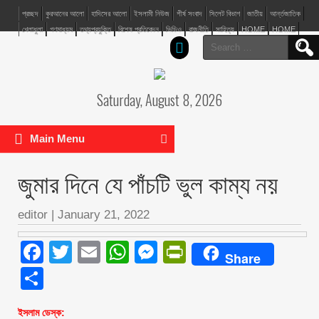
প্রচ্ছদ
কুরআনের আলো
হাদিসের আলো
ইসলামী নিউজ
শীর্ষ সংবাদ
সিলেট বিভাগ
জাতীয়
আর্ন্তজাতিক
খেলাধুলা
গণমাধ্যম
তথ্যপ্রযুক্তি
বিশেষ প্রতিবেদন
ভিডিও
রাজনীতি
সাহিত্য
HOME
HOME
Search
for:
Saturday, August 8, 2026
Main Menu
জুমার দিনে যে পাঁচটি ভুল কাম্য নয়
editor
|
January 21, 2022
Facebook
Twitter
Email
WhatsApp
Messenger
PrintFriendly
Share
Share
ইসলাম ডেস্ক: