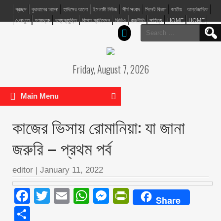
প্রচ্ছদ
কুরআনের আলো
হাদিসের আলো
ইসলামী নিউজ
শীর্ষ সংবাদ
সিলেট বিভাগ
জাতীয়
আর্ন্তজাতিক
খেলাধুলা
গণমাধ্যম
তথ্যপ্রযুক্তি
বিশেষ প্রতিবেদন
ভিডিও
রাজনীতি
সাহিত্য
HOME
HOME
Search
for:
Friday, August 7, 2026
Main Menu
কাজের ভিসায় রোমানিয়া: যা জানা
জরুরি – প্রথম পর্ব
editor
|
January 11, 2022
Facebook
Twitter
Email
WhatsApp
Messenger
PrintFriendly
Share
Share