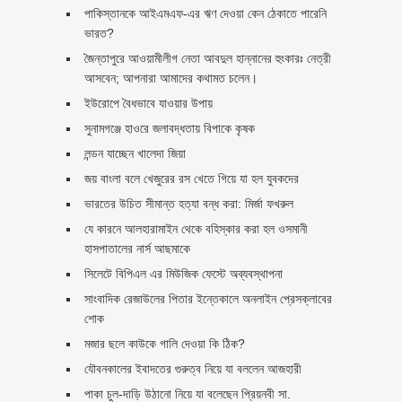
পাকিস্তানকে আইএমএফ-এর ঋণ দেওয়া কেন ঠেকাতে পারেনি
ভারত?
জৈন্তাপুরে আওয়ামীলীগ নেতা আবদুল হান্নানের হুংকারঃ নেত্রী
আসবেন; আপনারা আমাদের কথামত চলেন।
ইউরোপে বৈধভাবে যাওয়ার উপায়
সুনামগঞ্জে হাওরে জলাবদ্ধতায় বিপাকে কৃষক
লন্ডন যাচ্ছেন খালেদা জিয়া
জয় বাংলা বলে খেজুরের রস খেতে গিয়ে যা হল যুবকদের
ভারতের উচিত সীমান্ত হত্যা বন্ধ করা: মির্জা ফখরুল
যে কারনে আলহারামাইন থেকে বহিস্কার করা হল ওসমানী
হাসপাতালের নার্স আছমাকে
সিলেটে বিপিএল এর মিউজিক ফেস্টে অব্যবস্থাপনা
সাংবাদিক রেজাউলের পিতার ইন্তেকালে অনলাইন প্রেসক্লাবের
শোক
মজার ছলে কাউকে গালি দেওয়া কি ঠিক?
যৌবনকালের ইবাদতের গুরুত্ব নিয়ে যা বললেন আজহারী
পাকা চুল-দাড়ি উঠানো নিয়ে যা বলেছেন প্রিয়নবী সা.