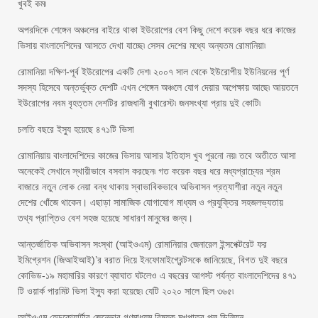
খুবই কম৷
অপরদিকে শেঙ্গেন অঞ্চলের বাইরে থাকা ইউরোপের বেশ কিছু দেশে কয়েক বছর ধরে কাজের
ভিসায় বাংলাদেশিদের আসতে দেখা যাচ্ছে৷ সেসব দেশের মধ্যে অন্যতম রোমানিয়া৷
রোমানিয়া দক্ষিণ-পূর্ব ইউরোপের একটি দেশ৷ ২০০৭ সাল থেকে ইউরোপীয় ইউনিয়নের পূর্ণ
সদস্য হিসেবে অন্তর্ভুক্ত দেশটি এখন শেঙ্গেন অঞ্চলে যোগ দেয়ার অপেক্ষায় আছে৷ আয়তনে
ইউরোপের নবম বৃহত্তম দেশটির রাজধানী বুখারেস্ট৷ জনসংখ্যা প্রায় দুই কোটি৷
চলতি বছরে ইস্যু হয়েছে ৪৭১টি ভিসা
রোমানিয়ায় বাংলাদেশিদের কাজের ভিসায় আসার ইতিহাস খুব পুরনো নয়৷ তবে অতীতে আসা
অনেকেই সেখানে স্থায়ীভাবে বসবাস করছেন৷ গত কয়েক বছর ধরে মধ্যপ্রাচ্যের শ্রম
বাজারে নতুন লোক নেয়া বন্ধ থাকায় স্বাভাবিকভাবে অভিবাসন প্রত্যাশীরা নতুন নতুন
দেশের খোঁজে থাকেন। এছাড়া সামাজিক যোগাযোগ মাধ্যম ও প্রযুক্তির সহজলভ্যতায়
তথ্য প্রাপ্তিও বেশ সহজ হয়েছে সাধারণ মানুষের জন্য।
আন্তর্জাতিক অভিবাসন সংস্থা (আইওএম) রোমানিয়ার জেনারেল ইন্সপেক্টরেট ফর
ইমিগ্রেশন (জিআইআই)’র বরাত দিয়ে ইনফোমাইগ্রেন্টসকে জানিয়েছে, বিগত দুই বছরে
কোভিড-১৯ মহামারির কারণে ব্যাঘাত ঘটলেও এ বছরের আগস্ট পর্যন্ত বাংলাদেশিদের ৪৭১
টি ওয়ার্ক পারমিট ভিসা ইস্যু করা হয়েছে৷ যেটি ২০২০ সালে ছিল ৩৬৫৷
আইওএম হেডকোয়ার্টার জেনেভার গণমাধ্যম বিষয়ক মুখপাত্র পল ডিলিয়ন