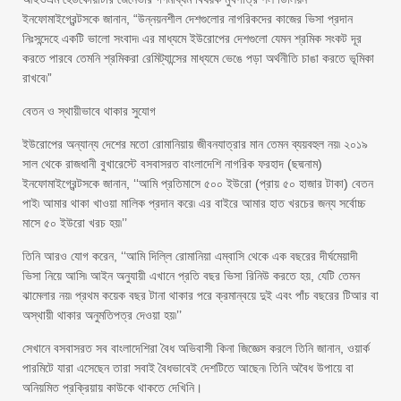
ইনফোমাইগ্রেন্টসকে জানান, “উন্নয়নশীল দেশগুলোর নাগরিকদের কাজের ভিসা প্রদান
নিঃসন্দেহে একটি ভালো সংবাদ৷ এর মাধ্যমে ইউরোপের দেশগুলো যেমন শ্রমিক সংকট দূর
করতে পারবে তেমনি শ্রমিকরা রেমিট্যান্সের মাধ্যমে ভেঙে পড়া অর্থনীতি চাঙা করতে ভূমিকা
রাখবে৷”
বেতন ও স্থায়ীভাবে থাকার সুযোগ
ইউরোপের অন্যান্য দেশের মতো রোমানিয়ায় জীবনযাত্রার মান তেমন ব্যয়বহুল নয়৷ ২০১৯
সাল থেকে রাজধানী বুখারেস্টে বসবাসরত বাংলাদেশি নাগরিক ফরহাদ (ছদ্মনাম)
ইনফোমাইগ্রেন্টসকে জানান, ‘‘আমি প্রতিমাসে ৫০০ ইউরো (প্রায় ৫০ হাজার টাকা) বেতন
পাই৷ আমার থাকা খাওয়া মালিক প্রদান করে৷ এর বাইরে আমার হাত খরচের জন্য সর্বোচ্চ
মাসে ৫০ ইউরো খরচ হয়৷’’
তিনি আরও যোগ করেন, ‘‘আমি দিল্লি রোমানিয়া এম্বাসি থেকে এক বছরের দীর্ঘমেয়াদী
ভিসা নিয়ে আসি৷ আইন অনুযায়ী এখানে প্রতি বছর ভিসা রিনিউ করতে হয়, যেটি তেমন
ঝামেলার‍ নয়৷ প্রথম কয়েক বছর টানা থাকার পরে ক্রমান্বয়ে দুই এবং পাঁচ বছরের টিআর বা
অস্থায়ী থাকার অনুমতিপত্র দেওয়া হয়৷’’
সেখানে বসবাসরত সব বাংলাদেশিরা বৈধ অভিবাসী কিনা জিজ্ঞেস করলে তিনি জানান, ওয়ার্ক
পারমিটে যারা এসেছেন তারা সবাই বৈধভাবেই দেশটিতে আছেন৷ তিনি অবৈধ উপায়ে বা
অনিয়মিত প্রক্রিয়ায় কাউকে থাকতে দেখিনি।