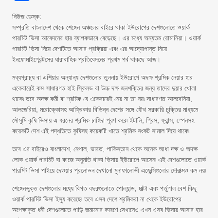
নিউজ ডেস্ক:
সম্প্রতি বাংলাদেশ থেকে শেঙ্গেন অঞ্চলের বাইরে থাকা ইউরোপের দেশগুলোতে ওয়ার্ক
পারমিট ভিসা আবেদনের হার ব্যাপকভাবে বেড়েছে। এর মধ্যে অন্যতম রোমানিয়া। ওয়ার্ক
পারমিট ভিসা নিয়ে দেশটিতে আসার প্রক্রিয়া এবং এর আদ্যোপান্ত নিয়ে
ইনফোমাইগ্রেন্টসের ধারাবাহিক প্রতিবেদনের প্রথম পর্ব থাকছে আজ।
মধ্যপ্রাচ্য বা এশিয়ার অন্যান্য দেশগুলোর তুলনায় ইউরোপে অদক্ষ শ্রমিক নেয়ার হার
একেবারেই কম৷ সাধারণত হাই স্কিলড বা উচ্চ দক্ষ জনশক্তির জন্য তাদের দুয়ার খোলা
থাকে৷ তবে অদক্ষ কর্মী বা শ্রমিক যে একেবারেই নেয় না তা নয়৷ সাধারণত আলবেনিয়া,
আলজেরিয়া, মরোক্কোসহ আফ্রিকার বিভিন্ন দেশের সঙ্গে যৌথ সরকারি চুক্তির মাধ্যমে
মৌসুমি কৃষি ভিসায় এ ধরনের শ্রমিক চাহিদা পূরণ করে৷ ইটালি, গ্রিস, ফ্রান্স, স্পেনসহ
কয়েকটি দেশ এই পদ্ধতিতে কৃষিসহ কয়েকটি খাতে শ্রমিক সংকট সামাল দিয়ে থাকে৷
তবে এর বাইরেও বাংলাদেশ, নেপাল, ভারত, পাকিস্তান থেকে অনেক আধা দক্ষ ও অদক্ষ
লোক ওয়ার্ক পারমিট বা কাজে অনুমতি থাকা ভিসায় ইউরোপে আসেন৷ এই দেশগুলোতে ওয়ার্ক
পারমিট ভিসা পাইয়ে দেওয়ার প্রলোভন দেখানো মুনাফালোভী এজেন্সিগুলোর দৌরাত্মও কম নয়৷
শেঙ্গেনভুক্ত দেশগুলোর মধ্যে বিগত বছরগুলোতে পোল্যান্ড, মাল্টা এবং পর্তুগাল বেশ কিছু
ওয়ার্ক পারমিট ভিসা ইস্যু করেছে৷ তবে এসব দেশে শ্রমিকরা না থেকে ইউরোপের
অপেক্ষাকৃত ধনী দেশগুলোতে পাড়ি জমানোর কারণে সেখানেও এখন এসব ভিসায় আসার হার