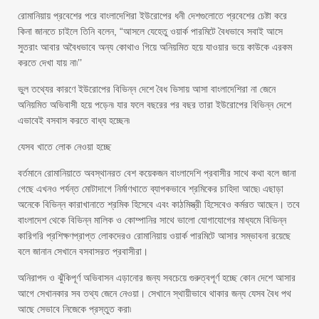
রোমানিয়ায় প্রবেশের পরে বাংলাদেশিরা ইউরোপের ধনী দেশগুলোতে প্রবেশের চেষ্টা করে
কিনা জানতে চাইলে তিনি বলেন, “আসলে যেহেতু ওয়ার্ক পারমিটে বৈধভাবে সবাই আসে
সুতরাং আবার অবৈধভাবে অন্য কোথাও গিয়ে অনিয়মিত হয়ে যাওয়ার ভয়ে কাউকে এরকম
করতে দেখা যায় না৷’’
ভুল তথ্যের কারণে ইউরোপের বিভিন্ন দেশে বৈধ ভিসায় আসা বাংলাদেশিরা না জেনে
অনিয়মিত অভিবাসী হয়ে পড়েন৷ যার ফলে বছরের পর বছর তারা ইউরোপের বিভিন্ন দেশে
এভাবেই বসবাস করতে বাধ্য হচ্ছেন৷
যেসব খাতে লোক নেওয়া হচ্ছে
বর্তমানে রোমানিয়াতে অবস্থানরত বেশ কয়েকজন বাংলাদেশি প্রবাসীর সাথে কথা বলে জানা
গেছে এখনও পর্যন্ত মোটাদাগে নির্মাণখাতে ব্যাপকভাবে শ্রমিকের চাহিদা আছে৷ এছাড়া
অনেকে বিভিন্ন কারাখানাতে শ্রমিক হিসেবে এবং কাঠমিস্ত্রী হিসেবেও কর্মরত আছেন। তবে
বাংলাদেশ থেকে বিভিন্ন মালিক ও কোম্পানির সাথে ভালো যোগাযোগের মাধ্যমে বিভিন্ন
কারিগরি প্রশিক্ষণপ্রাপ্ত লোকদেরও রোমানিয়ায় ওয়ার্ক পারমিটে আসার সম্ভাবনা রয়েছে
বলে জানান সেখানে বসবাসরত প্রবাসীরা।
অনিরাপদ ও ঝুঁকিপূর্ণ অভিবাসন এড়ানোর জন্য সবচেয়ে গুরুত্বপূর্ণ হচ্ছে কোন দেশে আসার
আগে সেখানকার সব তথ্য জেনে নেওয়া। সেখানে স্থায়ীভাবে থাকার জন্য যেসব বৈধ পথ
আছে সেভাবে নিজেকে প্রস্তুত করা৷