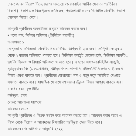
ঢাকা: জনবল নিয়োগ দিচ্ছে দেশের সবচেয়ে বড় মোবাইল আর্থিক সেবাদান প্রতিষ্ঠান
বিকাশ। বিকাশ এক বিজ্ঞপ্তিতে জানিয়েছে, প্রতিষ্ঠানটি তাদের ডিজিটাল মার্কেটিং বিভাগে
লোকবল নিয়োগ দেবে।
আগ্রহী প্রার্থীদের অনলাইনের মাধ্যমে আবেদন করতে হবে।
• পদের নাম: সিনিয়র অফিসার (ডিজিটাল মার্কেটিং)
পদসংখ্যা: ১
যোগ্যতা ও অভিজ্ঞতা: মার্কেটিং বিষয়ে বিবিএ ডিগ্রিধারী হতে হবে। সংশ্লিষ্ট ক্ষেত্রে ১
থেকে ২ বছরের অভিজ্ঞতা থাকতে হবে। ডিজিটাল কনটেন্ট ডেভেলপমেন্ট, ডিজিটাল মার্কেটিং,
প্ল্যানিং স্কিলস ও রিসার্চে অভিজ্ঞতা থাকতে হবে। এ ছাড়া অ্যাডভারটাইজিং এজেন্সি,
ম্যানুফ্যাকচারিং (এফএমসিজি), মাল্টিন্যাশনাল কোম্পানি, টেলিকমিউনিকেশন ও ই-কমার্স
বিষয়ে ধারণা থাকতে হবে। প্রার্থীদের যোগাযোগে দক্ষ ও নতুন নতুন আইডিয়া দেওয়ার
সক্ষমতা থাকতে হবে। সামাজিক যোগাযোগমাধ্যমের ট্রেন্ডস বিষয়ে আগ্রহ থাকতে হবে।
চাকরির ধরন: ফুল টাইম
কর্মস্থল: ঢাকা
বেতন: আলোচনা সাপেক্ষে
আবেদন যেভাবে
আগ্রহী প্রার্থীদের এ লিংকে লগইন করে আবেদন করতে হবে। আবেদন করার আগে এ
লিংক থেকে নিয়োগ ও আবেদনের বিস্তারিত প্রক্রিয়া জেনে নিতে হবে।
আবেদনের শেষ তারিখ: ৬ জানুয়ারি ২০২২