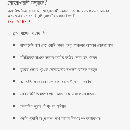
সোহরাওয়ার্দী উদ্যানে?
ঢাকা বিশ্ববিদ্যালয় সংলগ্ন সোহরাওয়ার্দী উদ্যানে মঙ্গলবার রাতে ধারালো অস্ত্রের
আঘাতে মারা গেছেন বিশ্ববিদ্যালয়টির একজন শিক্ষার্থী।
READ MORE
লন্ডন যাচ্ছেন খালেদা জিয়া
বাংলাদেশি নার্স নেবে সৌদি আরব: তথ্য পাঠানোর আহ্বান বোয়েসেল’র
“সিন্ডিকেট ভাঙতে সরকার সর্বোচ্চ কঠোর অবস্থানে থাকবে”
যুবরাই দেশের প্রধান স্টেকহোল্ডার:উপদেষ্টা আসিফ মাহমুদ
অন্তর্বর্তী সরকারের স‌ঙ্গে কাজ কর‌তে উন্মুখ দ. কো‌রিয়া
সেনাবাহিনী জনগণের পাশে আছে এবং থাকবে: সেনাপ্রধান
অনলাইন জুয়ায় নিঃস্ব বহু পরিবার
সৌদি প্রবাসী অপুর লাশ দেশে আনবে কিশোরগঞ্জ ফাউন্ডেশন