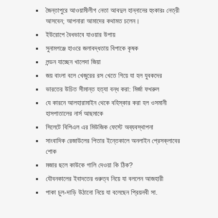
জৈন্তাপুরে আওয়ামীলীগ নেতা আবদুল হান্নানের হুংকারঃ নেত্রী
আসবেন; আপনারা আমাদের কথামত চলেন।
ইউরোপে বৈধভাবে যাওয়ার উপায়
সুনামগঞ্জে হাওরে জলাবদ্ধতায় বিপাকে কৃষক
লন্ডন যাচ্ছেন খালেদা জিয়া
জয় বাংলা বলে খেজুরের রস খেতে গিয়ে যা হল যুবকদের
ভারতের উচিত সীমান্ত হত্যা বন্ধ করা: মির্জা ফখরুল
যে কারনে আলহারামাইন থেকে বহিস্কার করা হল ওসমানী
হাসপাতালের নার্স আছমাকে
সিলেটে বিপিএল এর মিউজিক ফেস্টে অব্যবস্থাপনা
সাংবাদিক রেজাউলের পিতার ইন্তেকালে অনলাইন প্রেসক্লাবের
শোক
মজার ছলে কাউকে গালি দেওয়া কি ঠিক?
যৌবনকালের ইবাদতের গুরুত্ব নিয়ে যা বললেন আজহারী
পাকা চুল-দাড়ি উঠানো নিয়ে যা বলেছেন প্রিয়নবী সা.