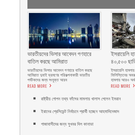
ভারতীয়দের ভিসার আবেদন গণহারে
ইসরায়েলি হা
বাতিল করছে আমিরাত
৪০,৫০০ ছাড়
ভারতীয়দের ভিসার আবেদন গণহারে বাতিল করছে
ইসরায়েলি হামলায়
আমিরাত দুবাই ভ্রমণের পরিকল্পনাকারী ভারতীয়
ফিলিস্তিনের অবরু
পর্যটকদের জন্য সংযুক্ত আরব
হামলায় আরও অর্
READ MORE
READ MORE
রাষ্ট্রীয় গোপন তথ্য ফাঁসের মামলায় খালাস পেলেন ইমরান
ইরানের প্রেসিডেন্ট নির্বাচনে প্রার্থী হচ্ছেন আহমাদিনেজাদ
গাজাবাসীদের জন্য সুখবর দিল কানাডা