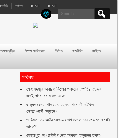
রাজনীতি
সাহিত্য
HOME
HOME
Search
for:
তথ্যপ্রযুক্তি
বিশেষ প্রতিবেদন
ভিডিও
রাজনীতি
সাহিত্য
সর্বেশষ
মোহাম্মদপুরে আবারও কিশোর গ্যাংয়ের চাপাতির তাণ্ডব,
একই পরিবারের ৬ জন আহত
ছাত্রদল নেতা শাহরিয়ার হত্যার আগে কী ঘটেছিল
সোহরাওয়ার্দী উদ্যানে?
পাকিস্তানকে আইএমএফ-এর ঋণ দেওয়া কেন ঠেকাতে পারেনি
ভারত?
জৈন্তাপুরে আওয়ামীলীগ নেতা আবদুল হান্নানের হুংকারঃ