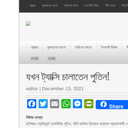
প্রচ্ছদ
কুরআনের আলো
হাদিসের আলো
ইসলামী নিউজ
শীর্ষ সংবাদ
সিলেট
প্রচ্ছদ
কুরআনের আলো
হাদিসের আলো
ইসলামী নিউজ
শ
HOME
HOME
যখন ট্যাক্সি চালাতেন পুতিন!
editor
|
December 13, 2021
Facebook
Twitter
Email
WhatsApp
Messenger
PrintFri
Share
নিউজ ডেস্ক:
রাশিয়ার প্রেসিডেন্ট ভ্লাদিমির পুতিন, যিনি বর্তমান বিশ্বের অন্যতম প্রভাবশ