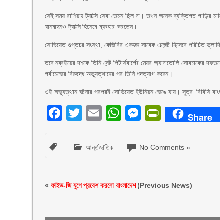
সেই সময় রাশিয়ায় ট্যাক্সি সেবা তেমন ছিল না। তখন অনেক ব্যক্তিগত গাড়ির ম
যানবাহনও ট্যাক্সি হিসেবে ব্যবহার করতেন।
সোভিয়েত গুপ্তচর সংস্থা, কেজিবির একজন সাবেক এজেন্ট হিসেবে পরিচিত ভ্লাদ
তবে নব্বইয়ের দশকে তিনি সেন্ট পিটার্সবার্গের মেয়র অ্যানাতোলি সোবচাকের 
গর্বাচেভের বিরুদ্ধে অভ্যুত্থানের পর তিনি পদত্যাগ করেন।
ওই অভ্যুত্থান ঘটনার পরপরই সোভিয়েত ইউনিয়ন ভেঙে যায়। সূত্র: বিবিসি বাং
Facebook
Twitter
Email
WhatsApp
Messenger
PrintFri
Share
আর্ন্তজাতিক
No Comments »
«
ফাইভ-জি যুগে প্রবেশ করলো বাংলাদেশ
(Previous News)