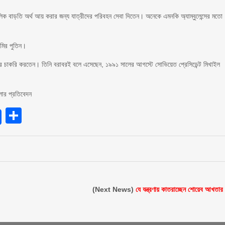
ালিক বাড়তি অর্থ আয় করার জন্য যাত্রীদের পরিবহন সেবা দিতেন। অনেকে এমনকি অ্যাম্বুলেন্সের মতো
িমির পুতিন।
দফতরে চাকরি করতেন। তিনি বরাবরই বলে এসেছেন, ১৯৯১ সালের আগস্টে সোভিয়েত প্রেসিডেন্ট মিখাইল
লার প্রতিবেদন
endly
Share
(Next News)
যে যন্ত্রণায় কাতরাচ্ছেন শোয়েব আখতার