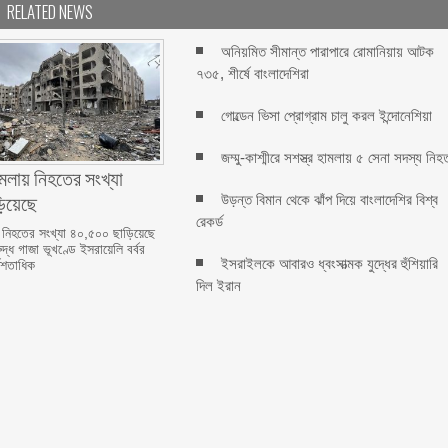
RELATED NEWS
অনিয়মিত সীমান্ত পারাপারে রোমানিয়ায় আটক
৭৩৫, শীর্ষে বাংলাদেশিরা
গোল্ডেন ভিসা প্রোগ্রাম চালু করল ইন্দোনেশিয়া
জম্মু-কাশ্মীরে সশস্ত্র হামলায় ৫ সেনা সদস্য নিহ
মলায় নিহতের সংখ্যা
িয়েছে
উড়ন্ত বিমান থেকে ঝাঁপ দিয়ে বাংলাদেশির বিশ্ব
রেকর্ড
 নিহতের সংখ্যা ৪০,৫০০ ছাড়িয়েছে
দ্ধ গাজা ভূখণ্ডে ইসরায়েলি বর্বর
ইসরাইলকে আবারও ধ্বংসাত্মক যুদ্ধের হুঁশিয়ারি
ধশতাধিক
দিল ইরান