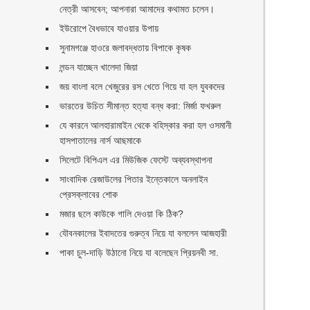
নেত্রী আসবেন; আপনারা আমাদের কথামত চলেন।
ইউরোপে বৈধভাবে যাওয়ার উপায়
সুনামগঞ্জে হাওরে জলাবদ্ধতায় বিপাকে কৃষক
লন্ডন যাচ্ছেন খালেদা জিয়া
জয় বাংলা বলে খেজুরের রস খেতে গিয়ে যা হল যুবকদের
ভারতের উচিত সীমান্ত হত্যা বন্ধ করা: মির্জা ফখরুল
যে কারনে আলহারামাইন থেকে বহিস্কার করা হল ওসমানী
হাসপাতালের নার্স আছমাকে
সিলেটে বিপিএল এর মিউজিক ফেস্টে অব্যবস্থাপনা
সাংবাদিক রেজাউলের পিতার ইন্তেকালে অনলাইন
প্রেসক্লাবের শোক
মজার ছলে কাউকে গালি দেওয়া কি ঠিক?
যৌবনকালের ইবাদতের গুরুত্ব নিয়ে যা বললেন আজহারী
পাকা চুল-দাড়ি উঠানো নিয়ে যা বলেছেন প্রিয়নবী সা.