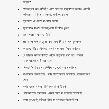
ভারত?
জৈন্তাপুরে আওয়ামীলীগ নেতা আবদুল হান্নানের হুংকারঃ নেত্রী
আসবেন; আপনারা আমাদের কথামত চলেন।
ইউরোপে বৈধভাবে যাওয়ার উপায়
সুনামগঞ্জে হাওরে জলাবদ্ধতায় বিপাকে কৃষক
লন্ডন যাচ্ছেন খালেদা জিয়া
জয় বাংলা বলে খেজুরের রস খেতে গিয়ে যা হল যুবকদের
ভারতের উচিত সীমান্ত হত্যা বন্ধ করা: মির্জা ফখরুল
যে কারনে আলহারামাইন থেকে বহিস্কার করা হল ওসমানী
হাসপাতালের নার্স আছমাকে
সিলেটে বিপিএল এর মিউজিক ফেস্টে অব্যবস্থাপনা
সাংবাদিক রেজাউলের পিতার ইন্তেকালে অনলাইন প্রেসক্লাবের
শোক
মজার ছলে কাউকে গালি দেওয়া কি ঠিক?
যৌবনকালের ইবাদতের গুরুত্ব নিয়ে যা বললেন আজহারী
পাকা চুল-দাড়ি উঠানো নিয়ে যা বলেছেন প্রিয়নবী সা.