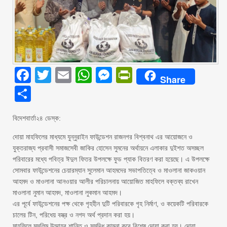
Facebook
Twitter
Email
WhatsApp
Messenger
PrintFriendly
Share
Share
বিদেশবার্তা২৪ ডেস্ক:
দোয়া মাহফিলের মাধ্যমে যুন্নুরাইন ফাউন্ডেশন রাজনগর বিশ্বনাথ এর আয়োজনে ও
যুক্তরাজ্য প্রবাসী সমাজসেবী জাকির হোসেন সুমনের অর্থায়নে এলাকার দুইশত অসচ্ছল
পরিবারের মধ্যে পবিত্র ঈদুল ফিতর উপলক্ষে ফুড প্যাক বিতরণ করা হয়েছে। এ উপলক্ষে
সোমবার ফাউন্ডেশনের চেয়ারম্যান সুলেমান আহমদের সভাপতিত্বে ও মাওলানা জাকওয়ান
আহমদ ও মাওলানা আনওয়ার আলীর পরিচালনায় আয়োজিত মাহফিলে বক্তব্য রাখেন
মাওলানা নুমান আহমদ, মাওলানা লুকমান আহমদ।
এর পূর্বে ফাউন্ডেশনের পক্ষ থেকে গৃহহীন দুটি পরিবারকে গৃহ নির্মাণ, ও কয়েকটি পরিবারকে
চালের টিন, পরিধেয় বস্ত্র ও নগদ অর্থ প্রদান করা হয়।
মাহফিলে মুসলিম উম্মাহর শান্তি ও সমৃদ্ধি কামনা করে বিশেষ দোয়া করা হয়। দোয়া