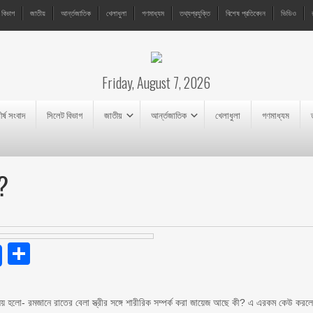
 বিভাগ
জাতীয়
আর্ন্তজাতিক
খেলাধুলা
গণমাধ্যম
তথ্যপ্রযুক্তি
বিশেষ প্রতিবেদন
ভিডিও
Friday, August 7, 2026
ীর্ষ সংবাদ
সিলেট বিভাগ
জাতীয়
আর্ন্তজাতিক
খেলাধুলা
গণমাধ্যম
?
endly
Share
বিষয় হলো- রমজানে রাতের বেলা স্ত্রীর সঙ্গে শারীরিক সম্পর্ক করা জায়েজ আছে কী? এ এরকম কেউ করল