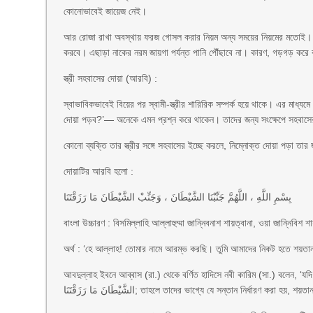
কোনোভাবেই জায়েজ নেই।
আর রোজা রাখা অবস্থায় ফরজ গোসল করার নিয়ম অন্য সময়ের নিয়মের মতোই। 
করবে। এছাড়া নাকের নরম জায়গা পর্যন্ত পানি পৌঁছাবে না। কারণ, গড়গড় করে 
স্ত্রী সহবাসের দোয়া (আরবি) :
স্বাভাবিকভাবেই বিয়ের পর স্বামী-স্ত্রীর শারিরিক সম্পর্ক হয়ে থাকে। এর মাধ্যম
দোয়া পড়ব?’— অনেকে এমন প্রশ্ন করে থাকেন। তাদের জন্য সংক্ষেপে সহবাস
কোনো ব্যক্তি তার স্ত্রীর সঙ্গে সহবাসের ইচ্ছে করলে, নিম্নোক্ত দোয়া পড়া তার 
দোয়াটির আরবি হলো :
بِسْمِ اللَّهِ ، اللَّهُمَّ جَنِّبْنَا الشَّيْطَانَ ، وَجَنِّبْ الشَّيْطَانَ مَا رَزَقْتَنَا
বাংলা উচ্চারণ : বিসমিল্লাহি আল্লাহুম্মা জান্নিবনাশ শায়ত্বানা, ওয়া জান্নিবিশ 
অর্থ : ‘হে আল্লাহ! তোমার নামে আরম্ভ করছি। তুমি আমাদের নিকট হতে শয়ত
আবদুল্লাহ ইবনে আব্বাস (রা.) থেকে বর্ণিত হাদিসে নবী কারিম (সা.) বলেন, ‘যদি তোমাদের কেউ যদি স্ত্রী সহবাসের মন
الشَّيْطَانَ مَا رَزَقْتَنَا; তাহলে তাদের ভাগ্যে যে সন্তান নির্