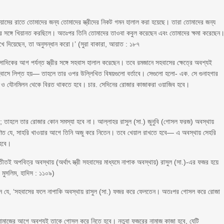
মের রাতে তোমাদের জন্য তোমাদের স্ত্রীদের নিকট গমন হালাল করা হয়েছে। তারা তোমাদের জন্য
ের সঙ্গে খিয়ানত করছিলে। অতঃপর তিনি তোমাদের তাওবা কবুল করেছেন এবং তোমাদের ক্ষমা করেছেন
 দিয়েছেন, তা অনুসন্ধান করো।’ (সুরা বাকারা, আয়াত : ১৮৭
িকের আগ পর্যন্ত স্ত্রীর সঙ্গে সহবাস হালাল করেছেন। তবে রমজানে সহবাসের ক্ষেত্রে অবশ্যই
হবাসে লিপ্ত হয়— তাহলে তার ওপর উল্লিখিত বিষয়গুলো বর্তাবে। সেগুলো হলো- এক. সে গুনাহগার
হার ও যৌনমিলন থেকে বিরত থাকতে হবে। চার. সেদিনের রোজার কাজাকরা ওয়াজিব হবে।
 তাহলে তার রোজার কোন সমস্যা হবে না। আল্লাহর রাসুল (সা.) জুনুবি (গোসল ফরজ) অবস্থায়
মাণিত যে, সাহরি খাওয়ার আগে তিনি অজু করে নিতেন। তবে খেয়াল রাখতে হবে— এ অবস্থায় সেহরি
 হবে।
্যতীতই অপবিত্র অবস্থায় (অর্থাৎ স্ত্রী সহবাসের মাধ্যমে নাপাক অবস্থায়) রাসুল (সা.)-এর ফজর হয়ে
মুসলিম, হাদিস : ১১০৯)
ণনা করেন যে, ‘সহবাসের ফলে নাপাকি অবস্থায় রাসুল (সা.) ফজর করে ফেলতেন। অতঃপর গোসল করে রোজা
মাজের আগে অবশ্যই তাকে গোসল করে নিতে হবে। নতুবা ফজরের নামাজ কাজা হবে, যেটি