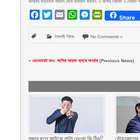
আল্লাহ সন্তানকে শয়তান থেকে হিফাজত করবেন, এ আশায় নিয়মিত এ দোয়াটি 
Facebook
Twitter
Email
WhatsApp
Messenger
PrintFri
Share
ইসলামী নিউজ
No Comments »
«
এডভোকেট মাও: আশিক আহমদ খানকে সংবর্ধনা
(Previous News)
মজার ছলে কাউকে গালি দেওয়া কি ঠিক?
যৌবনকালের ই