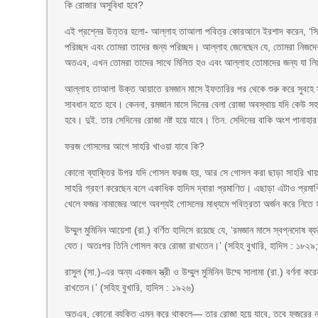
কি রোজার অসুবিধা হবে?
এই প্রশ্নের উত্তর হলো- আল্লাহ তাআলা পবিত্র কোরআনে ইরশাদ করেন, ‘সিয়া
পরিচ্ছদ এবং তোমরা তাদের জন্য পরিচ্ছদ। আল্লাহ জেনেছেন যে, তোমরা নিজদ
অতএব, এখন তোমরা তাদের সাথে মিলিত হও এবং আল্লাহ তোমাদের জন্য যা লিখে
আল্লাহ তাআলা উক্ত আয়াতে রমজান মাসে ইফতারির পর থেকে শুরু করে সুবহে সাদ
সাবধান হতে হবে। কেননা, রমজান মাসে দিনের বেলা রোজা অবস্থায় যদি কেউ স
হবে। দুই. তার সেদিনের রোজা নষ্ট হয়ে যাবে। তিন. সেদিনের বাকি অংশ পানা
ফরজ গোসলের আগে সাহরি খাওয়া যাবে কি?
কোনো ব্যাক্তির উপর যদি গোসল ফরজ হয়, আর সে গোসল করা ছাড়া সাহরি খায়;
সাহরি গ্রহণ করেছেন বলে একাধিক হাদিস দ্বারা প্রমাণিত। এছাড়া এটাও প্র
খেলে ফজর নামাজের আগে অবশ্যই গোসলের মাধ্যমে পবিত্রতা অর্জন করে নিতে
উম্মুল মুমিনিন আয়েশা (রা.) বর্ণিত হাদিসে রয়েছে যে, ‘রমজান মাসে স্বপ্নদোষ ব
যেত। অতঃপর তিনি গোসল করে রোজা রাখতেন।’ (সহিহ বুখারি, হাদিস : ১৮২৯; 
রাসুল (সা.)-এর অন্য একজন স্ত্রী ও উম্মুল মুমিনিন উম্মে সালামা (রা.) বর্
রাখতেন।’ (সহিহ বুখারি, হাদিস : ১৯২৬)
অতএব, কোনো ব্যক্তি এমন করে থাকলে— তার রোজা হয়ে যাবে, তবে ফজরের না