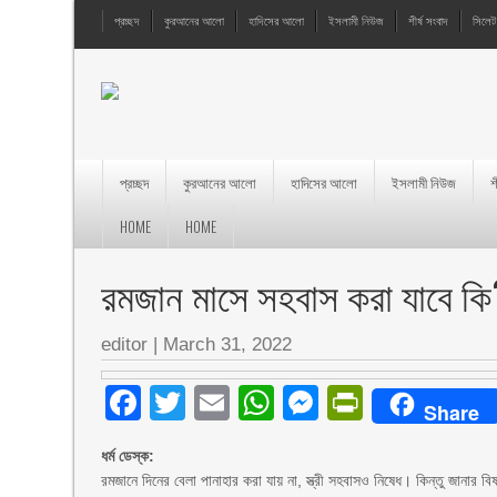
প্রচ্ছদ
কুরআনের আলো
হাদিসের আলো
ইসলামী নিউজ
শীর্ষ সংবাদ
সিলেট
প্রচ্ছদ
কুরআনের আলো
হাদিসের আলো
ইসলামী নিউজ
শ
HOME
HOME
রমজান মাসে সহবাস করা যাবে কি
editor
|
March 31, 2022
Facebook
Twitter
Email
WhatsApp
Messenger
PrintFri
Share
ধর্ম ডেস্ক:
রমজানে দিনের বেলা পানাহার করা যায় না, স্ত্রী সহবাসও নিষেধ। কিন্তু জানার 