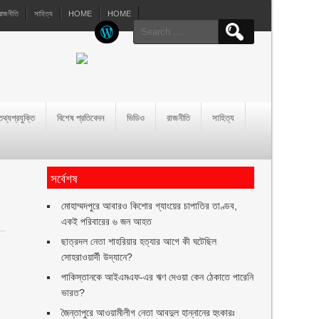
রাজনীতি
সাহিত্য
HOME
HOME
Search
for:
তথ্যপ্রযুক্তি
বিশেষ প্রতিবেদন
ভিডিও
রাজনীতি
সাহিত্য
সর্বেশষ
মোহাম্মদপুরে আবারও কিশোর গ্যাংয়ের চাপাতির তাণ্ডব,
একই পরিবারের ৬ জন আহত
ছাত্রদল নেতা শাহরিয়ার হত্যার আগে কী ঘটেছিল
সোহরাওয়ার্দী উদ্যানে?
পাকিস্তানকে আইএমএফ-এর ঋণ দেওয়া কেন ঠেকাতে পারেনি
ভারত?
ে
জৈন্তাপুরে আওয়ামীলীগ নেতা আবদুল হান্নানের হুংকারঃ