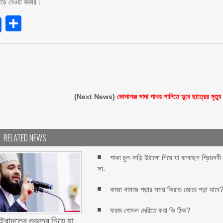
পড়ে নেওয়া জরুরি।
endly
Share
(Next News)
ভোলাগঞ্জ সাদা পাথর পানিতে ডুবে ছাত্রের মৃত্যু
RELATED NEWS
পাকা চুল-দাড়ি উঠানো নিয়ে যা বলেছেন প্রিয়নবী
সা.
কাজা নামাজ পড়ার সময় কিরাত জোরে পড়া যাবে
ফরজ গোসল দেরিতে করা কি ঠিক?
বাদতের গুরুত্ব নিয়ে যা