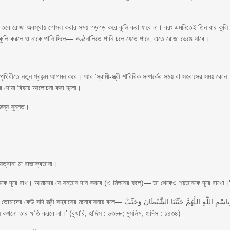
তবে রোজা অবস্থায় গোসল করার সময় গড়গড় করে কুলি করা যাবে না। বরং এমনিতেই তিন বার কুলি
কুলি করলে ও নাকে পানি দিলে— কণ্ঠনালিতে পানি চলে যেতে পারে, এতে রোজা ভেঙে যাবে।
ে পৃথিবীতে নতুন প্রজন্ম আগমন করে। আর ‘স্বামী-স্ত্রী শারিরিক সম্পর্কের সময় বা সহবাসের সময় কোন
ের দোয়া বিষয়ে আলোচনা করা হলো।
জন্য সুন্নত।
শায়ত্বানা মা রাজাক্বতানা।
ানকে দূরে রাখ। আমাদের যে সন্তান দান করবে (এ মিলনের ফলে)— তা থেকেও শয়তানকে দূরে রাখো।
োবাসনায় বলে— بِاسْمِ اللَّهِ اللَّهُمَّ جَنِّبْنَا الشَّيْطَانَ وَجَنِّبْ
ধারণ করা হয়, শয়তান কখনো তার ক্ষতি করবে না।’ (বুখারি, হাদিস : ৬৩৮৮; মুসলিম, হাদিস : ১৪৩৪)