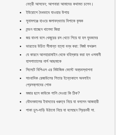
নেত্রী আসবেন; আপনারা আমাদের কথামত চলেন।
ইউরোপে বৈধভাবে যাওয়ার উপায়
।
সুনামগঞ্জে হাওরে জলাবদ্ধতায় বিপাকে কৃষক
লন্ডন যাচ্ছেন খালেদা জিয়া
জয় বাংলা বলে খেজুরের রস খেতে গিয়ে যা হল যুবকদের
ভারতের উচিত সীমান্ত হত্যা বন্ধ করা: মির্জা ফখরুল
যে কারনে আলহারামাইন থেকে বহিস্কার করা হল ওসমানী
হাসপাতালের নার্স আছমাকে
সিলেটে বিপিএল এর মিউজিক ফেস্টে অব্যবস্থাপনা
সাংবাদিক রেজাউলের পিতার ইন্তেকালে অনলাইন
প্রেসক্লাবের শোক
মজার ছলে কাউকে গালি দেওয়া কি ঠিক?
যৌবনকালের ইবাদতের গুরুত্ব নিয়ে যা বললেন আজহারী
পাকা চুল-দাড়ি উঠানো নিয়ে যা বলেছেন প্রিয়নবী সা.