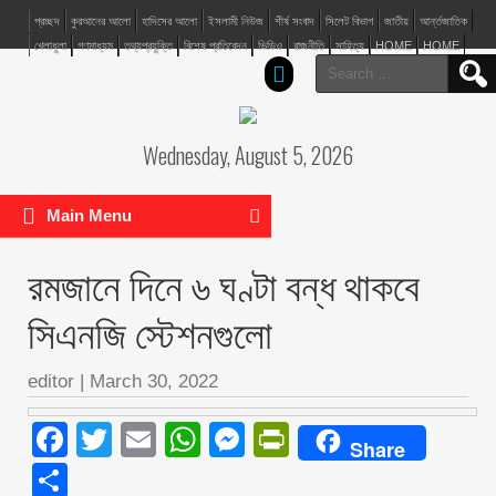
প্রচ্ছদ
কুরআনের আলো
হাদিসের আলো
ইসলামী নিউজ
শীর্ষ সংবাদ
সিলেট বিভাগ
জাতীয়
আর্ন্তজাতিক
খেলাধুলা
গণমাধ্যম
তথ্যপ্রযুক্তি
বিশেষ প্রতিবেদন
ভিডিও
রাজনীতি
সাহিত্য
HOME
HOME
Search
for:
Wednesday, August 5, 2026
Main Menu
রমজানে দিনে ৬ ঘণ্টা বন্ধ থাকবে
সিএনজি স্টেশনগুলো
editor
|
March 30, 2022
Facebook
Twitter
Email
WhatsApp
Messenger
PrintFriendly
Share
Share