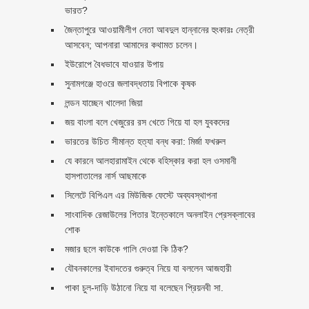
ভারত?
জৈন্তাপুরে আওয়ামীলীগ নেতা আবদুল হান্নানের হুংকারঃ নেত্রী
আসবেন; আপনারা আমাদের কথামত চলেন।
ইউরোপে বৈধভাবে যাওয়ার উপায়
সুনামগঞ্জে হাওরে জলাবদ্ধতায় বিপাকে কৃষক
লন্ডন যাচ্ছেন খালেদা জিয়া
জয় বাংলা বলে খেজুরের রস খেতে গিয়ে যা হল যুবকদের
ভারতের উচিত সীমান্ত হত্যা বন্ধ করা: মির্জা ফখরুল
যে কারনে আলহারামাইন থেকে বহিস্কার করা হল ওসমানী
হাসপাতালের নার্স আছমাকে
সিলেটে বিপিএল এর মিউজিক ফেস্টে অব্যবস্থাপনা
সাংবাদিক রেজাউলের পিতার ইন্তেকালে অনলাইন প্রেসক্লাবের
শোক
মজার ছলে কাউকে গালি দেওয়া কি ঠিক?
যৌবনকালের ইবাদতের গুরুত্ব নিয়ে যা বললেন আজহারী
পাকা চুল-দাড়ি উঠানো নিয়ে যা বলেছেন প্রিয়নবী সা.