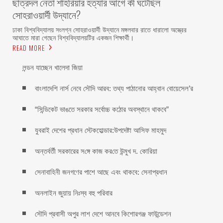
ছাত্রদল নেতা শাহরিয়ার হত্যার আগে কী ঘটেছিল
সোহরাওয়ার্দী উদ্যানে?
ঢাকা বিশ্ববিদ্যালয় সংলগ্ন সোহরাওয়ার্দী উদ্যানে মঙ্গলবার রাতে ধারালো অস্ত্রের
আঘাতে মারা গেছেন বিশ্ববিদ্যালয়টির একজন শিক্ষার্থী।
READ MORE
লন্ডন যাচ্ছেন খালেদা জিয়া
বাংলাদেশি নার্স নেবে সৌদি আরব: তথ্য পাঠানোর আহ্বান বোয়েসেল’র
“সিন্ডিকেট ভাঙতে সরকার সর্বোচ্চ কঠোর অবস্থানে থাকবে”
যুবরাই দেশের প্রধান স্টেকহোল্ডার:উপদেষ্টা আসিফ মাহমুদ
অন্তর্বর্তী সরকারের স‌ঙ্গে কাজ কর‌তে উন্মুখ দ. কো‌রিয়া
সেনাবাহিনী জনগণের পাশে আছে এবং থাকবে: সেনাপ্রধান
অনলাইন জুয়ায় নিঃস্ব বহু পরিবার
সৌদি প্রবাসী অপুর লাশ দেশে আনবে কিশোরগঞ্জ ফাউন্ডেশন