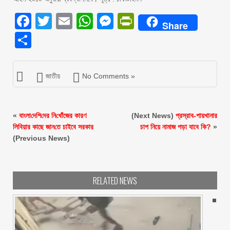
Facebook
Twitter
Email
WhatsApp
Messenger
PrintFriendly
Share
Share
জাতীয়
No Comments »
«
বাংলা‌দে‌শি‌দের নি‌খোঁজের কারণ
(Next News)
প্রস্রাব-পায়খানার
লিবিয়ার কাছে জান‌তে চাইবে সরকার
চাপ নিয়ে নামাজ পড়া যাবে কি?
»
(Previous News)
RELATED NEWS