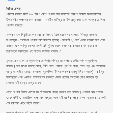
নিউজ ডেস্ক:
পবিত্র রমজান মাসে ৮০০টিরও বেশি পণ্যের দাম কমানোর ঘোষণা দিয়েছে মধ্যপ্রাচ্যের
উপসাগরীয় অঞ্চলের দেশ কাতার। দেশটির বাণিজ্য ও শিল্প মন্ত্রণালয় এসব পণ্যের তালিকা
প্রকাশ করেছে।
মঙ্গলবার এক বিবৃতিতে কাতারের বাণিজ্য ও শিল্প মন্ত্রণালয় বলেছে, ‘পবিত্র রমজান
উপলক্ষ্যে ৮ শতাধিক পণ্যের দাম কমানো হয়েছে। আগামী ২৩ মার্চ থেকে রমজান মাস শেষ
হওয়ার আগ পর্যন্ত দেশের সবাই এই সুবিধা ভোগ করবেন। কাতারের সব বাজার ও
সুপারশপে সরকারের এই আদেশ কার্যকর থাকবে।’
মূল্যছাড়ের এসব ভোগ্যপণ্যের তালিকায় পবিত্র মাসে প্রয়োজনীয় পণ্য অন্তর্ভুক্ত
রয়েছে। যার মধ্যে রয়েছে ময়দা, চিনি, চাল, পাস্তা, মুরগির মাংস, তেল, দুধ এবং অন্যান্য
খাদ্য সামগ্রী। এছাড়া কাগজের ন্যাপকিন, টিনের ফয়েল (অ্যালুমিনিয়াম ফয়েল), বিভিন্ন
ডিটারজেন্ট এবং ওয়াশিং পাউডারসহ রমজানে যেসব পণ্যের সবচেয়ে বেশি ব্যবহার হয়
সেগুলো এই ছাড়ের মধ্যে রয়েছে।
এসব পণ্যের বিষয়ে দেশের সব বিক্রেতার কাছে প্রচার করা হয়েছে। এছাড়া মন্ত্রণালয়ের
ওয়েবসাইট ও সামাজিক যোগাযোগ মাধ্যম পেজে এই তালিকা প্রকাশ করা হয়েছে। যে কেউ
এই তালিকা দেখে নিতে পারেন।
রমজান মাসজুড়ে এই মূল্য বজায় রাখতে অভিযান পরিচালনা করবে কর্তৃপক্ষ। কোনো