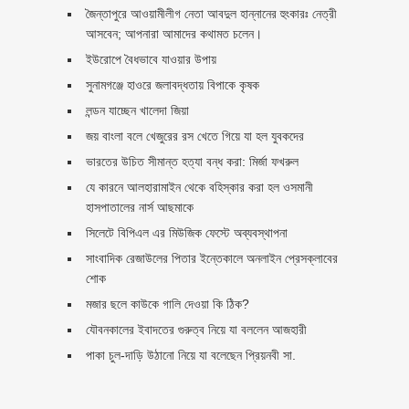
জৈন্তাপুরে আওয়ামীলীগ নেতা আবদুল হান্নানের হুংকারঃ নেত্রী
আসবেন; আপনারা আমাদের কথামত চলেন।
ইউরোপে বৈধভাবে যাওয়ার উপায়
সুনামগঞ্জে হাওরে জলাবদ্ধতায় বিপাকে কৃষক
লন্ডন যাচ্ছেন খালেদা জিয়া
জয় বাংলা বলে খেজুরের রস খেতে গিয়ে যা হল যুবকদের
ভারতের উচিত সীমান্ত হত্যা বন্ধ করা: মির্জা ফখরুল
যে কারনে আলহারামাইন থেকে বহিস্কার করা হল ওসমানী
হাসপাতালের নার্স আছমাকে
সিলেটে বিপিএল এর মিউজিক ফেস্টে অব্যবস্থাপনা
সাংবাদিক রেজাউলের পিতার ইন্তেকালে অনলাইন প্রেসক্লাবের
শোক
মজার ছলে কাউকে গালি দেওয়া কি ঠিক?
যৌবনকালের ইবাদতের গুরুত্ব নিয়ে যা বললেন আজহারী
পাকা চুল-দাড়ি উঠানো নিয়ে যা বলেছেন প্রিয়নবী সা.