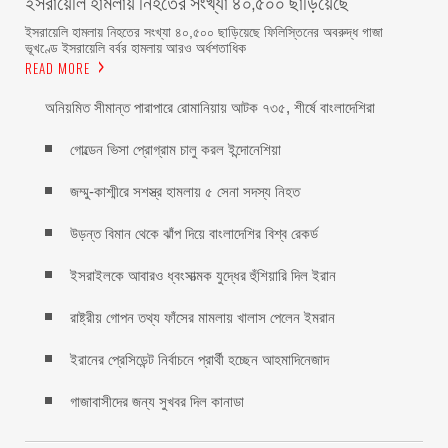
ইসরায়েলি হামলায় নিহতের সংখ্যা ৪০,৫০০ ছাড়িয়েছে
ইসরায়েলি হামলায় নিহতের সংখ্যা ৪০,৫০০ ছাড়িয়েছে ফিলিস্তিনের অবরুদ্ধ গাজা
ভূখণ্ডে ইসরায়েলি বর্বর হামলায় আরও অর্ধশতাধিক
READ MORE
অনিয়মিত সীমান্ত পারাপারে রোমানিয়ায় আটক ৭৩৫, শীর্ষে বাংলাদেশিরা
গোল্ডেন ভিসা প্রোগ্রাম চালু করল ইন্দোনেশিয়া
জম্মু-কাশ্মীরে সশস্ত্র হামলায় ৫ সেনা সদস্য নিহত
উড়ন্ত বিমান থেকে ঝাঁপ দিয়ে বাংলাদেশির বিশ্ব রেকর্ড
ইসরাইলকে আবারও ধ্বংসাত্মক যুদ্ধের হুঁশিয়ারি দিল ইরান
রাষ্ট্রীয় গোপন তথ্য ফাঁসের মামলায় খালাস পেলেন ইমরান
ইরানের প্রেসিডেন্ট নির্বাচনে প্রার্থী হচ্ছেন আহমাদিনেজাদ
গাজাবাসীদের জন্য সুখবর দিল কানাডা