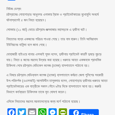
নিউজ ডেস্ক:
চট্টগ্রামের লোহাগাড়ার আধুনগর এলাকায় ট্রাক ও প্রাইভেটকারের মুখোমুখি সংঘর্ষে
ঘটনাস্থলেই ৫ জন নিহত হয়েছেন।
সোমবার (২১ মার্চ) ভোরে চট্টগ্রাম-কক্সবাজার মহাসড়কে এ দুর্ঘটনা ঘটে।
নিহতদের মধ্যে একজনের পরিচয় পাওয়া গেছে। তার নাম হারুন। তিনি আমিরাবাদ
ইউনিয়নের বাসিন্দা বলে জানা গেছে।
দোহাজারী হাইওয়ে থানার এসআই সুমন বলেন, দুর্ঘটনায় প্রাইভেট কারটি দুমড়ে মুচড়ে
যায়। নিহত ৪ জনের মরদেহ উদ্ধার করা হয়েছে। গুরুতর আহত একজনকে প্রাথমিক
চিকিৎসা শেষে চট্টগ্রাম মেডিকেল কলেজ (চমেক) হাসপাতালে পাঠানো হয়।
এ বিষয়ে চট্টগ্রাম মেডিক্যাল কলেজ (চমেক) হাসপাতালে কর্মরত জেলা পুলিশের সহকারী
উপ-পরিদর্শক (এএসআই) আলাউদ্দীন তালুকদার বলেন, লোহাগাড়ায় দুর্ঘটনায় গুরুতর আহত
প্রাইভেটকারের এক যাত্রীকে সকাল পৌনে ৯টার দিকে হাসপাতালে আনা হয়। জরুরি
বিভাগে কর্তব্যরত চিকিৎসক তাকে মৃত ঘোষণা করেন।
এদিকে নিহতদের মরদেহ ময়নাতদন্তের জন্য মর্গে পাঠানো হয়েছে।
Facebook
Twitter
Email
WhatsApp
Messenger
PrintFriendly
Share