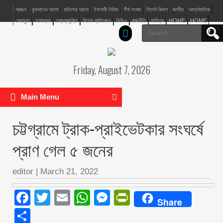
প্রচ্ছদ
কুরআনের আলো
হাদিসের আলো
ইসলামী নিউজ
শীর্ষ সংবাদ
সিলেট বিভাগ
জাতীয়
আর্ন্তজাতিক
খেলাধুলা
গণমাধ্যম
তথ্যপ্রযুক্তি
বিশেষ প্রতিবেদন
ভিডিও
রাজনীতি
সাহিত্য
HOME
HOME
Search
for:
Friday, August 7, 2026
Main Menu
চট্টগ্রামে ট্রাক-প্রাইভেটকার সংঘর্ষে
প্রাণ গেল ৫ জনের
editor
|
March 21, 2022
Facebook
Twitter
Email
WhatsApp
Messenger
PrintFriendly
Share
Share