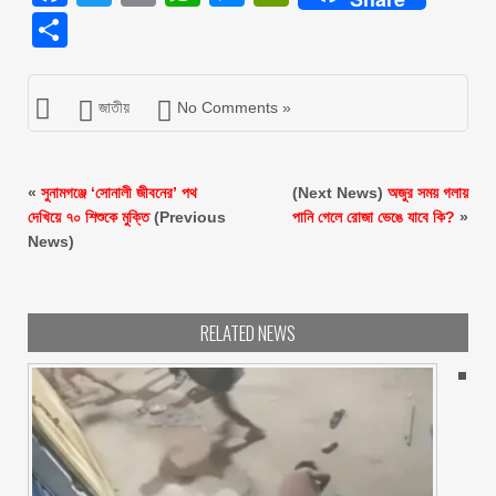
Share
জাতীয়
No Comments »
«
সুনামগঞ্জে ‘সোনালী জীবনের’ পথ
(Next News)
অজুর সময় গলায়
দেখিয়ে ৭০ শিশুকে মুক্তি
(Previous
পানি গেলে রোজা ভেঙে যাবে কি?
»
News)
RELATED NEWS