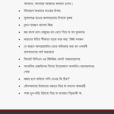
আসবেন; আপনারা আমাদের কথামত চলেন।
ইউরোপে বৈধভাবে যাওয়ার উপায়
সুনামগঞ্জে হাওরে জলাবদ্ধতায় বিপাকে কৃষক
লন্ডন যাচ্ছেন খালেদা জিয়া
জয় বাংলা বলে খেজুরের রস খেতে গিয়ে যা হল যুবকদের
ভারতের উচিত সীমান্ত হত্যা বন্ধ করা: মির্জা ফখরুল
যে কারনে আলহারামাইন থেকে বহিস্কার করা হল ওসমানী
হাসপাতালের নার্স আছমাকে
সিলেটে বিপিএল এর মিউজিক ফেস্টে অব্যবস্থাপনা
সাংবাদিক রেজাউলের পিতার ইন্তেকালে অনলাইন প্রেসক্লাবের
শোক
মজার ছলে কাউকে গালি দেওয়া কি ঠিক?
যৌবনকালের ইবাদতের গুরুত্ব নিয়ে যা বললেন আজহারী
পাকা চুল-দাড়ি উঠানো নিয়ে যা বলেছেন প্রিয়নবী সা.