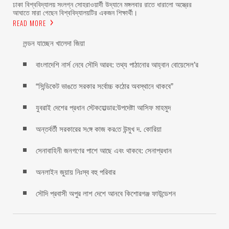
ঢাকা বিশ্ববিদ্যালয় সংলগ্ন সোহরাওয়ার্দী উদ্যানে মঙ্গলবার রাতে ধারালো অস্ত্রের
আঘাতে মারা গেছেন বিশ্ববিদ্যালয়টির একজন শিক্ষার্থী।
READ MORE
লন্ডন যাচ্ছেন খালেদা জিয়া
বাংলাদেশি নার্স নেবে সৌদি আরব: তথ্য পাঠানোর আহ্বান বোয়েসেল’র
“সিন্ডিকেট ভাঙতে সরকার সর্বোচ্চ কঠোর অবস্থানে থাকবে”
যুবরাই দেশের প্রধান স্টেকহোল্ডার:উপদেষ্টা আসিফ মাহমুদ
অন্তর্বর্তী সরকারের স‌ঙ্গে কাজ কর‌তে উন্মুখ দ. কো‌রিয়া
সেনাবাহিনী জনগণের পাশে আছে এবং থাকবে: সেনাপ্রধান
অনলাইন জুয়ায় নিঃস্ব বহু পরিবার
সৌদি প্রবাসী অপুর লাশ দেশে আনবে কিশোরগঞ্জ ফাউন্ডেশন