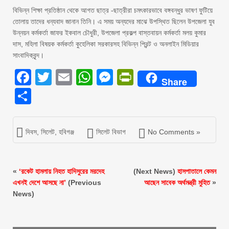
বিভিন্ন শিক্ষা প্রতিষ্ঠান থেকে আগত ছাত্র -ছাত্রীরা চমৎকারভাবে বঙ্গবন্ধুর ভাষণ ফুটিয়ে
তোলায় তাদের ধন্যবাদ জানান তিনি। এ সময় অন্যদের মাঝে উপস্থিত ছিলেন উপজেলা যুব
উন্নয়ন কর্মকর্তা জাফর ইকবাল চৌধুরী, উপজেলা প্রকল্প বাস্তবায়ন কর্মকর্তা মলয় কুমার
দাস, মহিলা বিষয়ক কর্মকর্তা কুহেলিকা সরকারসহ বিভিন্ন প্রিন্ট ও অনলাইন মিডিয়ার
সাংবাদিকবৃন্দ।
Facebook
Twitter
Email
WhatsApp
Messenger
PrintFriendly
Share
Share
দিবস
,
সিলেট
,
হবিগঞ্জ
সিলেট বিভাগ
No Comments »
«
‘রকেট হামলায় নিহত হাদিসুরের মরদেহ
(Next News)
হাসপাতালে কেমন
এখনই দেশে আসছে না’
(Previous
আছেন সাবেক অর্থমন্ত্রী মুহিত
»
News)