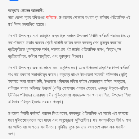
আক্তার হোসেন আলহাদী:
সারা দেশের ন্যায় হবিগঞ্জের
বানিয়াচং
উপজেলায় সোমবার যথাযোগ্য মর্যাদায় ঐতিহাসিক ৭ই
মার্চ দিবস উদযাপিত হয়েছে।
দিবসটি উপলক্ষ্যে নানা কর্মসূচির মধ্যে ছিল সকালে উপজেলা নির্বাহী কর্মকর্তা পদ্মাসন সিংহের
সভাপতিত্বে হাজার বছরের শ্রেষ্ঠ বাঙ্গালী জাতির জনক বঙ্গবন্ধু শেখ মুজিবুর রহমানের
প্রতিকৃতিতে পুষ্পস্তবক অর্পণ, শতকণ্ঠের ৭ই মার্চের ঐতিহাসিক ভাষণ, চিত্রাঙ্কন
প্রতিযোগিতা, কবিতা আবৃত্তি, এবং পুরস্কার বিতরণ।
দিবসটি উপলক্ষ্যে এক আলোচনা সভা অনুষ্ঠিত হয়। এতে উপজেলা মাধ্যমিক শিক্ষা কর্মকর্তা
কাওসার শুকরানা সভাপতিত্ব করেন। বক্তব্য রাখেন উপেজেলা সহকারী কমিশনার (ভূমি)
ইফফাত আরা জামান উর্মী, উপজেলা পরিষদের মহিলা ভাইস চেয়ারম্যান হাসিনা আক্তার,
বানিয়াচং থানার অফিসার ইনচার্জ (ওসি) মোহাম্মাদ এমরান হোসেন, ২নম্বর উত্তর-পশ্চিম
ইউনিয়ন পরিষদের চেয়ারম্যান বীর মুক্তিযোদ্ধা হায়দারুজ্জামান খান ধন মিয়া, উপজেলা শিক্ষা
অফিসার শফিকুল ইসলাম সরকার প্রমুখ।
উপজেলা নির্বাহী কর্মকর্তা পদ্মাসন সিংহ বলেন, বঙ্গবন্ধুর ঐতিহাসিক ৭ই মার্চের এই ভাষণের
ফলে মুক্তিযোদ্ধাদের মনে সাহস এবং অনুপ্রেরণা জুগিয়েছিল। যার ফলশ্রুতিতে দীর্ঘ ৯ মাস
পর অর্জিত হয় আমাদের স্বাধীনতা। পৃথিবীর বুকে জন্ম নেয় বাংলাদেশ নামক এক স্বাধীন
দেশ।