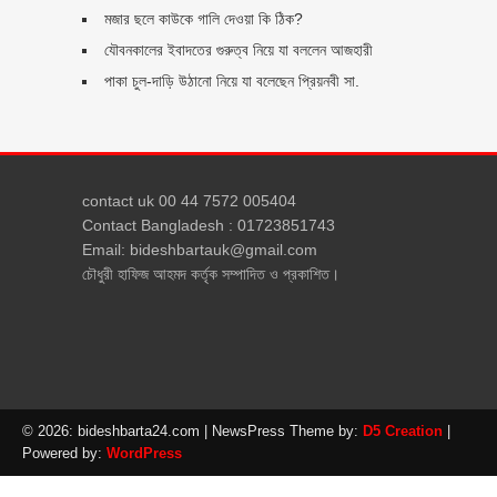
মজার ছলে কাউকে গালি দেওয়া কি ঠিক?
যৌবনকালের ইবাদতের গুরুত্ব নিয়ে যা বললেন আজহারী
পাকা চুল-দাড়ি উঠানো নিয়ে যা বলেছেন প্রিয়নবী সা.
contact uk 00 44 7572 005404
Contact Bangladesh : 01723851743
Email: bideshbartauk@gmail.com
চৌধুরী হাফিজ আহমদ কর্তৃক সম্পাদিত ও প্রকাশিত।
© 2026: bideshbarta24.com
| NewsPress Theme by:
D5 Creation
|
Powered by:
WordPress