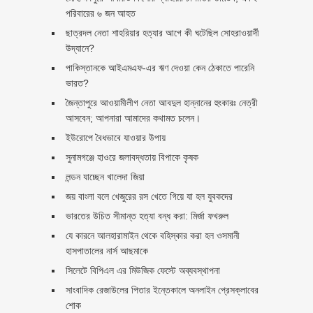
পরিবারের ৬ জন আহত
ছাত্রদল নেতা শাহরিয়ার হত্যার আগে কী ঘটেছিল সোহরাওয়ার্দী
উদ্যানে?
পাকিস্তানকে আইএমএফ-এর ঋণ দেওয়া কেন ঠেকাতে পারেনি
ভারত?
জৈন্তাপুরে আওয়ামীলীগ নেতা আবদুল হান্নানের হুংকারঃ নেত্রী
আসবেন; আপনারা আমাদের কথামত চলেন।
ইউরোপে বৈধভাবে যাওয়ার উপায়
সুনামগঞ্জে হাওরে জলাবদ্ধতায় বিপাকে কৃষক
লন্ডন যাচ্ছেন খালেদা জিয়া
জয় বাংলা বলে খেজুরের রস খেতে গিয়ে যা হল যুবকদের
ভারতের উচিত সীমান্ত হত্যা বন্ধ করা: মির্জা ফখরুল
যে কারনে আলহারামাইন থেকে বহিস্কার করা হল ওসমানী
হাসপাতালের নার্স আছমাকে
সিলেটে বিপিএল এর মিউজিক ফেস্টে অব্যবস্থাপনা
সাংবাদিক রেজাউলের পিতার ইন্তেকালে অনলাইন প্রেসক্লাবের
শোক