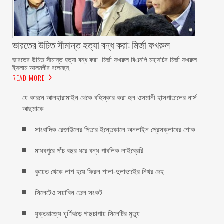
ভারতের উচিত সীমান্ত হত্যা বন্ধ করা: মির্জা ফখরুল
ভারতের উচিত সীমান্ত হত্যা বন্ধ করা: মির্জা ফখরুল বিএনপি মহাসচিব মির্জা ফখরুল
ইসলাম আলমগীর বলেছেন,
READ MORE
যে কারনে আলহারামাইন থেকে বহিস্কার করা হল ওসমানী হাসপাতালের নার্স
আছমাকে
সাংবাদিক রেজাউলের পিতার ইন্তেকালে অনলাইন প্রেসক্লাবের শোক
মাধবপুরে পাঁচ বছর ধরে বন্ধ পাবলিক লাইব্রেরি
কুয়েত থেকে লাশ হয়ে ফিরল শালা-দুলাভাইের নিথর দেহ
সিলেটেও সয়াবিন তেল সংকট
যুক্তরাজ্যে ঘূর্ণিঝড়ে গাছচাপায় সিলেটির মৃত্যু