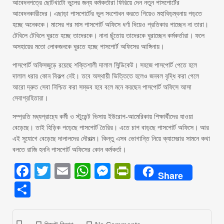
আবেদনপত্রে ছোটখাটো ভুলের জন্য কর্মকর্তারা ফিরিয়ে দেন নতুন পাসপোর্টের
আবেদনকারীদের। এছাড়া পাসপোর্টের ভুল সংশোধন করতে গিয়েও মহাবিড়ম্বনায় পড়তে
হচ্ছে অনেককে। মাসের পর মাস পাসপোর্ট অফিসে ধর্ণা দিয়েও প্রতিকার পাচ্ছেন না তারা।
টেবিলে টেবিলে ঘুরতে হচ্ছে তাদেরকে। নানা ছুঁতোয় তাদেরকে ঘুরাচ্ছেন কর্মকর্তারা। ফলে
অসহায়ের মতো লোকজনকে ঘুরতে হচ্ছে পাসপোর্ট অফিসের আঙ্গিনায়।
পাসপোর্ট অফিসজুড়ে রয়েছে শক্তিশালী দালাল সিন্ডিকেট। সহজে পাসপোর্ট পেতে হলে
দালাল ধরার কোন বিকল্প নেই। তবে অস্থায়ী ভিত্তিতে হলেও জনবল বৃদ্ধি করা গেলে
আরো দ্রুত সেবা নিশ্চিত করা সম্ভব হবে বলে মনে করছেন পাসপোর্ট অফিসে আসা
সেবাগ্রহিতারা।
সম্প্রতি মধ্যপ্রাচ্যে কর্মী ও স্টুডেন্ট ভিসায় ইউরোপ-আমেরিকায় শিক্ষার্থীদের যাওয়া
বেড়েছে। তাই হিড়িক পড়েছে পাসপোর্ট তৈরির। এতে চাপ বাড়ছে পাসপোর্ট অফিসে। আর
এই সুযোগে বেড়েছে দালালদের দৌরাত্ম। কিন্তু এসব ভোগান্তি নিয়ে ক্যামেরার সামনে কথা
বলতে রাজি হননি পাসপোর্ট অফিসের কোন কর্মকর্তা।
Facebook
Twitter
Email
WhatsApp
Messenger
PrintFriendly
Share
Share