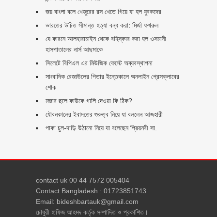
জয় বাংলা বলে খেজুরের রস খেতে গিয়ে যা হল যুবকদের
ভারতের উচিত সীমান্ত হত্যা বন্ধ করা: মির্জা ফখরুল
যে কারনে আলহারামাইন থেকে বহিস্কার করা হল ওসমানী
হাসপাতালের নার্স আছমাকে
সিলেটে বিপিএল এর মিউজিক ফেস্টে অব্যবস্থাপনা
সাংবাদিক রেজাউলের পিতার ইন্তেকালে অনলাইন প্রেসক্লাবের
শোক
মজার ছলে কাউকে গালি দেওয়া কি ঠিক?
যৌবনকালের ইবাদতের গুরুত্ব নিয়ে যা বললেন আজহারী
পাকা চুল-দাড়ি উঠানো নিয়ে যা বলেছেন প্রিয়নবী সা.
contact uk 00 44 7572 005404
Contact Bangladesh : 01723851743
Email: bideshbartauk@gmail.com
চৌধুরী হাফিজ আহমদ কর্তৃক সম্পাদিত ও প্রকাশিত।