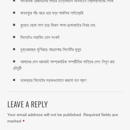
সাংবাদিক রেজাউলের পিতার ইন্তেকালে অনলাইন প্রেসক্লাবের শোক
মাধবপুরে পাঁচ বছর ধরে বন্ধ পাবলিক লাইব্রেরি
কুয়েত থেকে লাশ হয়ে ফিরল শালা-দুলাভাইের নিথর দেহ
সিলেটেও সয়াবিন তেল সংকট
যুক্তরাজ্যে ঘূর্ণিঝড়ে গাছচাপায় সিলেটির মৃত্যু
আমাদের দেশ বরাবরই সাম্প্রদায়িক সম্প্রীতির শান্তির দেশ: নিপুণ রায়
চৌধুরী
নভেম্বরে সিলেটের সড়কগুলোতে ঝরলো যত প্রাণ
LEAVE A REPLY
Your email address will not be published.
Required fields are
marked
*