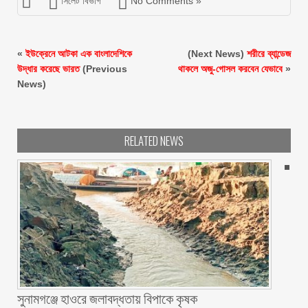
সিলেট বিভাগ
No Comments »
«
ইউক্রেনে আটকা এক বাংলাদেশিকে
(Next News)
শরীরে ব্যান্ডেজ
উদ্ধার করেছে ভারত
(Previous
থাকলে অজু-গোসল করবেন যেভাবে
»
News)
RELATED NEWS
সুনামগঞ্জে হাওরে জলাবদ্ধতায় বিপাকে কৃষক