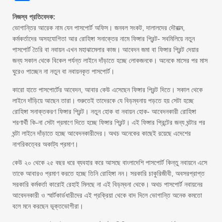
নিজস্ব প্রতিবেদক:
ভোগান্তির আরেক নাম যেন পাসপোর্ট অফিস। জনবল সংকট, দালালদের দৌরাত্ম,
কর্মকর্তাদের অসহযোগিতা আর রোহিঙ্গা সনাক্তের নামে ফিঙ্গার প্রিন্ট- সবমিলিয়ে নতুন
পাসপোর্ট তৈরি বা নবায়ন এখন মহাঝামেলার কাজ। আবেদন জমা বা ফিঙ্গার প্রিন্ট দেয়ার
জন্য সকাল থেকে বিকেল পর্যন্ত লাইনে দাঁড়াতে হচ্ছে লোকজনকে। অনেকে মাসের পর মাস
ঘুরেও পাচ্ছেন না নতুন বা নবায়নকৃত পাসপোর্ট।
কারো হাতে পাসপোর্টের আবেদন, আবার কেউ এসেছেন ফিঙ্গার প্রিন্ট দিতে। সকাল থেকে
লাইনে দাঁড়িয়ে আছেন তারা। শুরুতেই তাদেরকে যে বিড়ম্বনায় পড়তে হয় সেটা হচ্ছে
রোহিঙ্গা সনাক্তকরণ ফিঙ্গার প্রিন্ট। নতুন হোক বা নবায়ন হোক- আবেদনকারী রোহিঙ্গা
শরণার্থী কি-না সেটা প্রমাণে দিতে হচ্ছে ফিঙ্গার প্রিন্ট। এই ফিঙ্গার প্রিন্টের জন্য ঘন্টার পর
ঘন্টা লাইনে দাঁড়াতে হচ্ছে আবেদনকারীদের। অথচ অনেকের কাছেই রয়েছে এদেশের
নাগরিকত্বের অকাট্য প্রমাণ।
কেউ ২০ থেকে ২৫ বছর ধরে ব্যবহার করে আসছে বাংলাদেশি পাসপোর্ট কিন্তু নবায়নে এসে
তাকে আবারও প্রমাণ করতে হচ্ছে তিনি রোহিঙ্গা নন। সরকারি চাকুরিজীবী, অবসরপ্রাপ্ত
সরকারি কর্মকর্তা কারোই রেহাই মিলছে না এই বিড়ম্বনা থেকে। অথচ পাসপোর্ট নবায়নের
আবেদনকারী ও স্মার্টকার্ডধারীদের এই প্রক্রিয়া থেকে বাদ দিলে ভোগান্তি অনেক কমতো
বলে মনে করছেন ভূক্তভোগীরা।