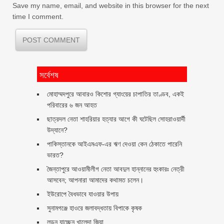
Save my name, email, and website in this browser for the next
time I comment.
সর্বেশষ
মোহাম্মদপুরে আবারও কিশোর গ্যাংয়ের চাপাতির তাণ্ডব, একই
পরিবারের ৬ জন আহত
ছাত্রদল নেতা শাহরিয়ার হত্যার আগে কী ঘটেছিল সোহরাওয়ার্দী
উদ্যানে?
পাকিস্তানকে আইএমএফ-এর ঋণ দেওয়া কেন ঠেকাতে পারেনি
ভারত?
জৈন্তাপুরে আওয়ামীলীগ নেতা আবদুল হান্নানের হুংকারঃ নেত্রী
আসবেন; আপনারা আমাদের কথামত চলেন।
ইউরোপে বৈধভাবে যাওয়ার উপায়
সুনামগঞ্জে হাওরে জলাবদ্ধতায় বিপাকে কৃষক
লন্ডন যাচ্ছেন খালেদা জিয়া