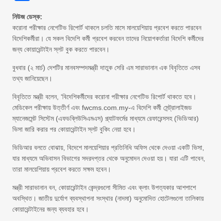
নিউজ ডেস্ক:
করোনা পরীক্ষার নেগেটিভ রিপোর্ট থাকলে চলতি মাসে মালয়েশিয়ায় প্রবেশ করতে পারবেন
বিদেশিকর্মীরা। যে সকল বিদেশি কর্মী প্রবেশ করবেন তাদের নিয়োগকর্তারা বিদেশি কর্মীদের
জন্য কোয়ারেন্টাইন স্লট বুক করতে পারবেন।
বুধবার (২ মার্চ) দেশটির মানবসম্পদমন্ত্রী দাতুক সেরি এম সারাভানান এক বিবৃতিতে এসব
তথ্য জানিয়েছেন।
বিবৃতিতে মন্ত্রী বলেন, ‘বিদেশিকর্মীদের করোনা পরীক্ষার নেগেটিভ রিপোর্ট থাকতে হবে।
মেডিকেল পরীক্ষায় উত্তীর্ণ এবং fwcms.com.my-এ বিদেশি কর্মী সেন্ট্রালাইজড
ম্যানেজমেন্ট সিস্টেম (এফডব্লিউসিএমএস) প্ল্যাটফর্মের মাধ্যমে রেফারেন্সসহ (ভিডিআর)
ভিসা জারি করার পর কোয়ারেন্টাইন স্লট বুকিং নেয়া হবে।
ভিডিআর বলতে বোঝায়, বিদেশে মালয়েশিয়ার প্রতিনিধি অফিস থেকে দেওয়া একটি ভিসা,
যার মাধ্যমে অভিবাসন বিভাগের সদরদপ্তর থেকে অনুমোদন দেওয়া হয়। যারা এটি পাবেন,
তারা মালয়েশিয়ায় প্রবেশ করতে সক্ষম হবেন।
মন্ত্রী সারাভানান বন, কোয়ারেন্টাইন কেন্দ্রগুলো সীমিত এবং ক্লাং উপত্যকার আশপাশে
অবস্থিত। জাতীয় দুর্যোগ ব্যবস্থাপনা সংস্থার (নাদমা) অনুমোদিত হোটেলগুলো তালিকায়
কোয়ারেন্টাইনের জন্য ব্যবহার হবে।