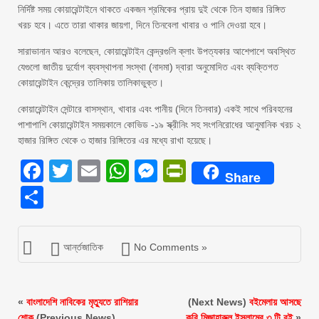
নির্দিষ্ট সময় কোয়ারেন্টাইনে থাকতে একজন শ্রমিকের প্রায় দুই থেকে তিন হাজার রিঙ্গিত
খরচ হবে। এতে তারা থাকার জায়গা, দিনে তিনবেলা খাবার ও পানি দেওয়া হবে।
সারাভানান আরও বলেছেন, কোয়ারেন্টাইন কেন্দ্রগুলি ক্লাং উপত্যকার আশেপাশে অবস্থিত
যেগুলো জাতীয় দুর্যোগ ব্যবস্থাপনা সংস্থা (নাদমা) দ্বারা অনুমোদিত এবং ব্যক্তিগত
কোয়ারেন্টাইন কেন্দ্রের তালিকায় তালিকাভুক্ত।
কোয়ারেন্টাইন সেন্টারে বাসস্থান, খাবার এবং পানীয় (দিনে তিনবার) একই সাথে পরিবহনের
পাশাপাশি কোয়ারেন্টাইন সময়কালে কোভিড -১৯ স্ক্রীনিং সহ সংগনিরোধের আনুমানিক খরচ ২
হাজার রিঙ্গিত থেকে ৩ হাজার রিঙ্গিতের এর মধ্যে রাখা হয়েছে।
Facebook
Twitter
Email
WhatsApp
Messenger
PrintFriendly
Share
Share
আর্ন্তজাতিক
No Comments »
«
বাংলাদেশি নাবিকের মৃত্যুতে রাশিয়ার
(Next News)
বইমেলায় আসছে
শোক
(Previous News)
কবি মিজাহারুল ইসলামের ৩ টি বই
»