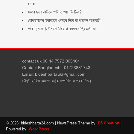
শোক
মজার ছলে কাউকে গালি দেওয়া কি ঠিক?
যৌবনকালের ইবাদতের গুরুত্ব নিয়ে যা বললেন আজহারী
পাকা চুল-দাড়ি উঠানো নিয়ে যা বলেছেন প্রিয়নবী সা.
contact uk 00 44 7572 005404
Contact Bangladesh : 01723851743
Email: bideshbartauk@gmail.com
চৌধুরী হাফিজ আহমদ কর্তৃক সম্পাদিত ও প্রকাশিত।
© 2026: bideshbarta24.com
| NewsPress Theme by:
D5 Creation
|
Powered by:
WordPress