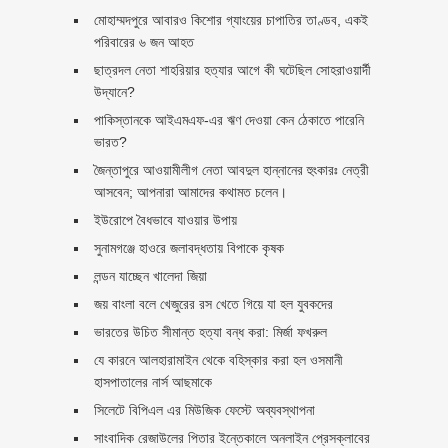
মোহাম্মদপুরে আবারও কিশোর গ্যাংয়ের চাপাতির তাণ্ডব, একই
পরিবারের ৬ জন আহত
ছাত্রদল নেতা শাহরিয়ার হত্যার আগে কী ঘটেছিল সোহরাওয়ার্দী
উদ্যানে?
পাকিস্তানকে আইএমএফ-এর ঋণ দেওয়া কেন ঠেকাতে পারেনি
ভারত?
জৈন্তাপুরে আওয়ামীলীগ নেতা আবদুল হান্নানের হুংকারঃ নেত্রী
আসবেন; আপনারা আমাদের কথামত চলেন।
ইউরোপে বৈধভাবে যাওয়ার উপায়
সুনামগঞ্জে হাওরে জলাবদ্ধতায় বিপাকে কৃষক
লন্ডন যাচ্ছেন খালেদা জিয়া
জয় বাংলা বলে খেজুরের রস খেতে গিয়ে যা হল যুবকদের
ভারতের উচিত সীমান্ত হত্যা বন্ধ করা: মির্জা ফখরুল
যে কারনে আলহারামাইন থেকে বহিস্কার করা হল ওসমানী
হাসপাতালের নার্স আছমাকে
সিলেটে বিপিএল এর মিউজিক ফেস্টে অব্যবস্থাপনা
সাংবাদিক রেজাউলের পিতার ইন্তেকালে অনলাইন প্রেসক্লাবের