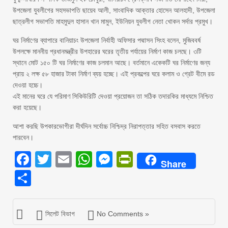
উপজেলা যুবলীগের সহসভাপতি ছায়েব আলী, সাংবাদিক আক্তার হোসেন আলহাদী, উপজেলা
ছাত্রলীগ সভাপতি মাহমুদুল হাসান খান মামুন, ইউনিয়ন যুবলীগ নেতা খোকন সর্দার প্রমুখ।
ঘর নির্মাণের ব্যাপারে বানিয়াচং উপজেলা নির্বাহী অফিসার পদ্মাসন সিংহ বলেন, মুজিববর্ষ
উপলক্ষে মাননীয় প্রধানমন্ত্রীর উপহারের ঘরের তৃতীয় পর্যায়ের নির্মাণ কাজ চলছে। ৩টি
স্থানে মোট ১৫০ টি ঘর নির্মাণের কাজ চলমান আছে। বর্তমানে একেকটি ঘর নির্মাণের জন্য
প্রায় ২ লক্ষ ৫৮ হাজার টাকা নির্মাণ ব্যয় হচ্ছে। এই প্রকল্পের ঘরে কলাম ও গ্রেট বীমে রড
দেওয়া হচ্চে।
এই মানের ঘরে যে পরিমাণ সিকিউরিটি দেওয়া প্রয়োজন তা সঠিক তদারকির মাধ্যমে নিশ্চিত
করা হয়েছে।
আশা করছি উপকারভোগীরা দীর্ঘদিন সর্বোচ্চ নিশ্চিদ্র নিরাপত্তার সহিত বসবাস করতে
পারবেন।
Facebook
Twitter
Email
WhatsApp
Messenger
PrintFriendly
Share
Share
সিলেট বিভাগ
No Comments »