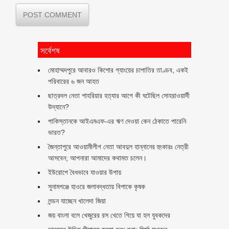
সর্বেশষ
মোহাম্মদপুরে আবারও কিশোর গ্যাংয়ের চাপাতির তাণ্ডব, একই
পরিবারের ৬ জন আহত
ছাত্রদল নেতা শাহরিয়ার হত্যার আগে কী ঘটেছিল সোহরাওয়ার্দী
উদ্যানে?
পাকিস্তানকে আইএমএফ-এর ঋণ দেওয়া কেন ঠেকাতে পারেনি
ভারত?
জৈন্তাপুরে আওয়ামীলীগ নেতা আবদুল হান্নানের হুংকারঃ নেত্রী
আসবেন; আপনারা আমাদের কথামত চলেন।
ইউরোপে বৈধভাবে যাওয়ার উপায়
সুনামগঞ্জে হাওরে জলাবদ্ধতায় বিপাকে কৃষক
লন্ডন যাচ্ছেন খালেদা জিয়া
জয় বাংলা বলে খেজুরের রস খেতে গিয়ে যা হল যুবকদের