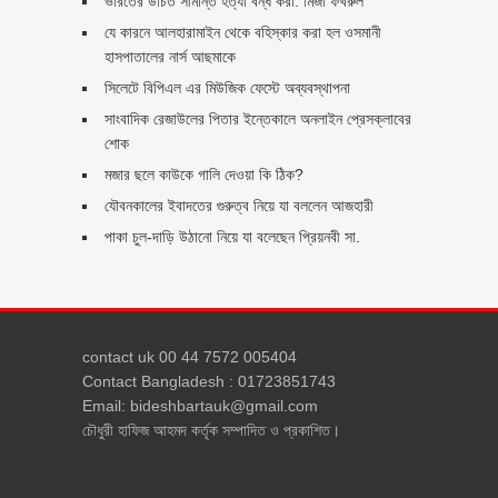
ভারতের উচিত সীমান্ত হত্যা বন্ধ করা: মির্জা ফখরুল
যে কারনে আলহারামাইন থেকে বহিস্কার করা হল ওসমানী
হাসপাতালের নার্স আছমাকে
সিলেটে বিপিএল এর মিউজিক ফেস্টে অব্যবস্থাপনা
সাংবাদিক রেজাউলের পিতার ইন্তেকালে অনলাইন প্রেসক্লাবের
শোক
মজার ছলে কাউকে গালি দেওয়া কি ঠিক?
যৌবনকালের ইবাদতের গুরুত্ব নিয়ে যা বললেন আজহারী
পাকা চুল-দাড়ি উঠানো নিয়ে যা বলেছেন প্রিয়নবী সা.
contact uk 00 44 7572 005404
Contact Bangladesh : 01723851743
Email: bideshbartauk@gmail.com
চৌধুরী হাফিজ আহমদ কর্তৃক সম্পাদিত ও প্রকাশিত।