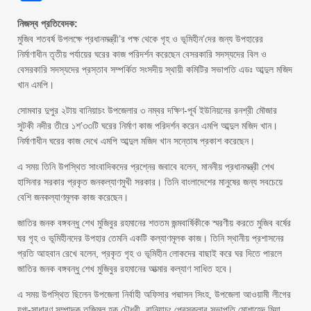
নিজস্ব প্রতিবেদক:
মুজিব শতবর্ষ উপলক্ষে প্রধানমন্ত্রী’র পক্ষ থেকে গৃহ ও ভূমিহীন’দের জন্য উপহারের
নির্মাণাধীন তৃতীয় পর্যায়ের ঘরের কাজ পরিদর্শন করেছেন বেসরকারি সদস্যদের বিল ও
বেসরকারি সদস্যদের প্রস্তাব সম্পর্কিত সংসদীয় স্থায়ী কমিটির সভাপতি এডঃ আব্দুল মজিদ
খান এমপি।
সোমবার দুপুর ২টায় বানিয়াচং উপজেলার ৩ নম্বর দক্ষিণ-পূর্ব ইউনিয়নের রনশ্রী মৌজার
সুটকী নদীর তীরে ১শ’৩৩টি ঘরের নির্মাণ কাজ পরিদর্শন করেন এমপি আব্দুল মজিদ খান।
নির্মাণাধীন ঘরের কাজ দেখে এমপি আব্দুল মজিদ খান সন্তোষ প্রকাশ করেছেন।
এ সময় তিনি উপস্থিত সাংবাদিকদের প্রশ্নের জবাবে বলেন, মাননীয় প্রধানমন্ত্রী শেখ
হাসিনার সরকার প্রকৃত জনকল্যাণমুখী সরকার। তিনি বাংলাদেশের মানুষের জন্য সবচেয়ে
বেশি জনকল্যাণমূলক কাজ করেছেন।
জাতির জনক বঙ্গবন্ধু শেখ মুজিবুর রহমানের শততম জন্মবার্ষিকীকে স্মরণীয় করতে মুজিব বর্ষের
ঘর গৃহ ও ভূমিহীনদের উপহার তেমনি একটি কল্যাণমূলক কাজ। তিনি স্থানীয় প্রশাসনের
প্রতি আহবান রেখে বলেন, প্রকৃত গৃহ ও ভূমিহীন লোকদের বাছাই করে ঘর দিতে পারলে
জাতির জনক বঙ্গবন্ধু শেখ মুজিবুর রহমানের আত্মার কল্যাণ সাধিত হবে।
এ সময় উপস্থিত ছিলেন উপজেলা নির্বাহী অফিসার পদ্মাসন সিংহ, উপজেলা আওয়ামী লীগের
যুগ্ম-সাধারণ সম্পাদক তজিমুল হক চৌধুরী, বানিয়াচং প্রেসক্লাব সভাপতি মোশাহেদ মিয়া,