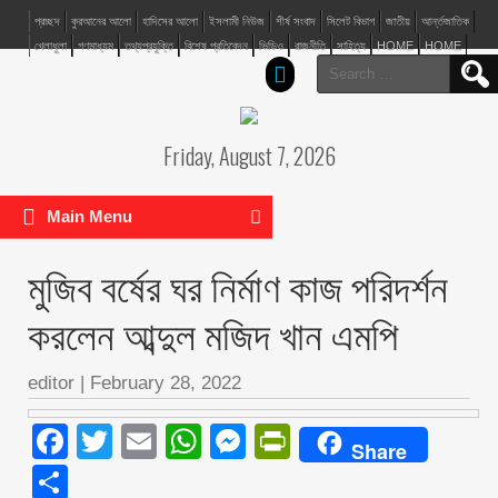
প্রচ্ছদ
কুরআনের আলো
হাদিসের আলো
ইসলামী নিউজ
শীর্ষ সংবাদ
সিলেট বিভাগ
জাতীয়
আর্ন্তজাতিক
খেলাধুলা
গণমাধ্যম
তথ্যপ্রযুক্তি
বিশেষ প্রতিবেদন
ভিডিও
রাজনীতি
সাহিত্য
HOME
HOME
Search
for:
Friday, August 7, 2026
Main Menu
মুজিব বর্ষের ঘর নির্মাণ কাজ পরিদর্শন
করলেন আব্দুল মজিদ খান এমপি
editor
|
February 28, 2022
Facebook
Twitter
Email
WhatsApp
Messenger
PrintFriendly
Share
Share