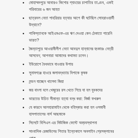
মোহাম্মদপুরে আবারও কিশোর গ্যাংয়ের চাপাতির তাণ্ডব, একই
পরিবারের ৬ জন আহত
ছাত্রদল নেতা শাহরিয়ার হত্যার আগে কী ঘটেছিল সোহরাওয়ার্দী
উদ্যানে?
পাকিস্তানকে আইএমএফ-এর ঋণ দেওয়া কেন ঠেকাতে পারেনি
ভারত?
জৈন্তাপুরে আওয়ামীলীগ নেতা আবদুল হান্নানের হুংকারঃ নেত্রী
আসবেন; আপনারা আমাদের কথামত চলেন।
ইউরোপে বৈধভাবে যাওয়ার উপায়
সুনামগঞ্জে হাওরে জলাবদ্ধতায় বিপাকে কৃষক
লন্ডন যাচ্ছেন খালেদা জিয়া
জয় বাংলা বলে খেজুরের রস খেতে গিয়ে যা হল যুবকদের
ভারতের উচিত সীমান্ত হত্যা বন্ধ করা: মির্জা ফখরুল
যে কারনে আলহারামাইন থেকে বহিস্কার করা হল ওসমানী
হাসপাতালের নার্স আছমাকে
সিলেটে বিপিএল এর মিউজিক ফেস্টে অব্যবস্থাপনা
সাংবাদিক রেজাউলের পিতার ইন্তেকালে অনলাইন প্রেসক্লাবের
শোক