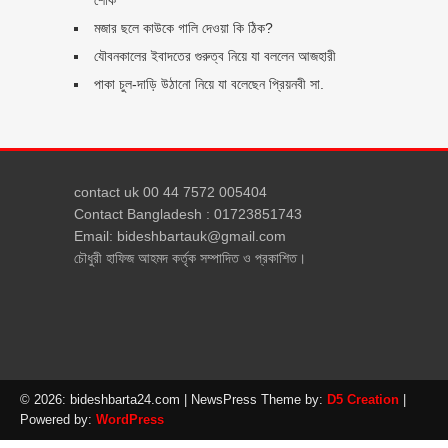
মজার ছলে কাউকে গালি দেওয়া কি ঠিক?
যৌবনকালের ইবাদতের গুরুত্ব নিয়ে যা বললেন আজহারী
পাকা চুল-দাড়ি উঠানো নিয়ে যা বলেছেন প্রিয়নবী সা.
contact uk 00 44 7572 005404
Contact Bangladesh : 01723851743
Email: bideshbartauk@gmail.com
চৌধুরী হাফিজ আহমদ কর্তৃক সম্পাদিত ও প্রকাশিত।
© 2026: bideshbarta24.com
| NewsPress Theme by:
D5 Creation
|
Powered by:
WordPress