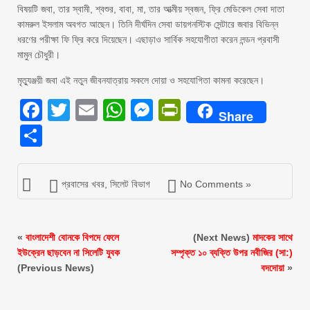
বিষয়টি জবা, তার স্বামী, শ্বশুর, বাবা, মা, তার আত্মীয় স্বজন, ফ্রি মেডিকেল সেবা দাতা
কামরুল ইসলাম অবগত আছেন। তিনি দীর্ঘদিন সেবা ডায়গনস্টিক সেন্টারে জবার বিভিন্ন
ধরণের পরীক্ষা ফি ফ্রি করে দিয়েছেন। এছাড়াও সার্বিক সহযোগীতা করেন লন্ডন প্রবাসী
মামুন চৌধুরী।
মৃত্যুঞ্জয়ী জবা এই নতুন জীবনযাত্রায় সকলে দোয়া ও সহযোগিতা কামনা করেছেন।
Facebook
Twitter
Email
WhatsApp
Messenger
PrintFriendly
Share
Share
প্রবাসের খবর
,
সিলেট বিভাগ
No Comments »
«
বাংলাদেশী বোনকে বিপদে ফেলে
(Next News)
মাদকের সাথে
ইউক্রেন ছাড়বেন না সিলেটি যুবক
সম্পৃক্ত ১০ ব্যক্তি উপর নবীজির (সা:)
(Previous News)
বদদোয়া
»