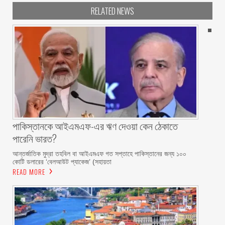
RELATED NEWS
পাকিস্তানকে আইএমএফ-এর ঋণ দেওয়া কেন ঠেকাতে
পারেনি ভারত?
আন্তর্জাতিক মুদ্রা তহবিল বা আইএমএফ গত সপ্তাহে পাকিস্তানের জন্য ১০০
কোটি ডলারের ‘বেলআউট প্যাকেজ’ (সহায়তা
READ MORE