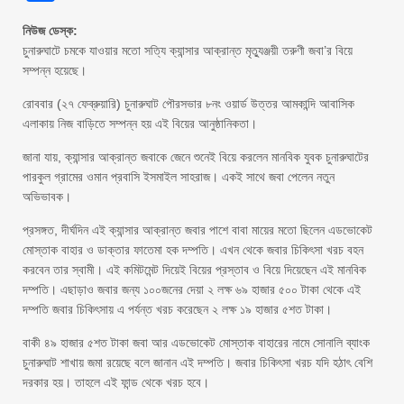
নিউজ ডেস্ক:
চুনারুঘাটে চমকে যাওয়ার মতো সত্যি ক্যান্সার আক্রান্ত মৃত্যুঞ্জয়ী তরুণী জবা’র বিয়ে
সম্পন্ন হয়েছে।
রোববার (২৭ ফেব্রুয়ারি) চুনারুঘাট পৌরসভার ৮নং ওয়ার্ড উত্তর আমকান্দি আবাসিক
এলাকায় নিজ বাড়িতে সম্পন্ন হয় এই বিয়ের আনুষ্ঠানিকতা।
জানা যায়, ক্যান্সার আক্রান্ত জবাকে জেনে শুনেই বিয়ে করলেন মানবিক যুবক চুনারুঘাটের
পারকুল গ্রামের ওমান প্রবাসি ইসমাইল সাহরাজ। একই সাথে জবা পেলেন নতুন
অভিভাবক।
প্রসঙ্গত, দীর্ঘদিন এই ক্যান্সার আক্রান্ত জবার পাশে বাবা মায়ের মতো ছিলেন এডভোকেট
মোস্তাক বাহার ও ডাক্তার ফাতেমা হক দম্পতি। এখন থেকে জবার চিকিৎসা খরচ বহন
করবেন তার স্বামী। এই কমিটমেন্ট দিয়েই বিয়ের প্রস্তাব ও বিয়ে দিয়েছেন এই মানবিক
দম্পতি। এছাড়াও জবার জন্য ১০০জনের দেয়া ২ লক্ষ ৬৯ হাজার ৫০০ টাকা থেকে এই
দম্পতি জবার চিকিৎসায় এ পর্যন্ত খরচ করেছেন ২ লক্ষ ১৯ হাজার ৫শত টাকা।
বাকী ৪৯ হাজার ৫শত টাকা জবা আর এডভোকেট মোস্তাক বাহারের নামে সোনালি ব্যাংক
চুনারুঘাট শাখায় জমা রয়েছে বলে জানান এই দম্পতি। জবার চিকিৎসা খরচ যদি হঠাৎ বেশি
দরকার হয়। তাহলে এই ফান্ড থেকে খরচ হবে।