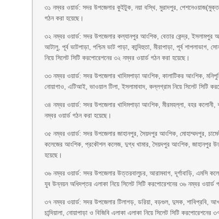
৩১ নম্বর ওয়ার্ড: সদর উপজেলার কুইটুক, নয়া বস্থি, মুরাদপুর, পেশনেওয়াজ(মুক
গঠন করা হয়েছে।
৩২ নম্বর ওয়ার্ড: সদর উপজেলার কল্যানপুর আংশিক, বেতার কেন্দ্র, ইসলামপুর আংশ
আটালু, পূর্ব ভাটপাড়া, পশ্চিম ভাট পাড়া, কান্দিহুতা, মীরাপাড়া, পূর্ব শাপলাভা
নিয়ে সিলেট সিটি করপোরেশনের ৩২ নম্বর ওয়ার্ড গঠন করা হয়েছে।
৩৩ নম্বর ওয়ার্ড: সদর উপজেলার খাদিমপাড়া আংশিক, কালাটিকর আংশিক, মনিপুরি
নোয়াগাও, এটিআই, ভাওয়াল টিলা, ইসলামাবাদ, কল্লগ্রাম নিয়ে সিলেট সিটি কর
৩৪ নম্বর ওয়ার্ড: সদর উপজেলার খাদিমপাড়া আংশিক, মীরমহল্লা, বহর কলোনী, 
নম্বর ওয়ার্ড গঠন করা হয়েছে।
৩৫ নম্বর ওয়ার্ড: সদর উপজেলার জাহানপুর, সৈয়দপুর আংশিক, মোহাম্মদপুর, চাম
কলেজের আংশিক, প্রকৌশল কলেজ, দুগ্ধ খামার, সৈয়দপুর আংশিক, জাহানপুর উত
হয়েছে।
৩৬ নম্বর ওয়ার্ড: সদর উপজেলার উত্তরবালুচর, আরামবাগ, দূর্গাবাড়ি, এমসি কল
যুব উন্নয়ন অধিদপ্তর এলাকা নিয়ে সিলেট সিটি করপোরেশনের ৩৬ নম্বর ওয়ার্ড
৩৭ নম্বর ওয়ার্ড: সদর উপজেলার টিলাগড়, ডরিয়া, বড়গুল, দুসক, শাবিপ্রবি, আখ
চান্দিয়ালা, নোয়াপাড়া ও বিজিবি এলাকা এলাকা নিয়ে সিলেট সিটি করপোরেশনের ৩