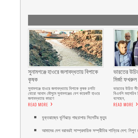
সুনামগঞ্জে হাওরে জলাবদ্ধতায় বিপাকে
ভারতের উচিত
কৃষক
মির্জা ফখরুল
সুনামগঞ্জে হাওরে জলাবদ্ধতায় বিপাকে কৃষক চলতি
ভারতের উচিত সীমা
বোরো আবাদ মৌসুমে সুনামগঞ্জের বেশ কয়েকটি হাওরে
বিএনপি মহাসচিব 
জলাবদ্ধতার কারণে
বলেছেন,
READ MORE
READ MORE
যুক্তরাজ্যে ঘূর্ণিঝড়ে গাছচাপায় সিলেটির মৃত্যু
আমাদের দেশ বরাবরই সাম্প্রদায়িক সম্প্রীতির শান্তির দেশ: নিপুণ 