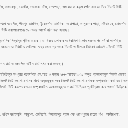
ঁও, হায়দরপুর, চরুগাঁও, সাহেবের গাঁও, শেখপাড়া, ওয়াবদা ও ককুমারগাঁও এলাকা নিয়ে সিলেট সিটি
ুরুমখলা আংশিক, পীরপুর আংশিক, টুকেরগাঁও আংশিক, নোয়াপাড়া, তালুকদার পাড়া, মইয়ারচর, নোয়াগাঁও
েট সিটি করপোরেশনের৩৯ নম্বর ওয়ার্ড গঠন করা হয়েছে।
ণের প্রাথমিক সিদ্ধান্ত গৃহীত হয়েছে। এ বিষয়ে এলাকার অধিবাসিগণ কোন ধরণের পরামর্শ বা আপত্তি
াকলে তা নির্ধারিত তারিখের মধ্যে জেলা প্রশাসক সিলেট ও সীমানা নির্ধারণ কর্মকর্তা -সিলেট সিটি
রণ ওয়ার্ড ও সংরক্ষিত ৩টি ওয়ার্ড গঠন করা হয়েছে।
তিরিক্ত সংখ্যায় প্রকাশিত এস.আর.ও নম্বর ২৮৮-আইন/২০২১ নম্বর প্রজ্ঞাপনমূলে সিলেট জেলার
সিলেট সিটি করপোরেশনের সাথে অন্তভূক্ত করে সিলেট সিটি করপোরেশনকে সম্প্রসারণ করা হয়। এব
সিটি করপোরেশনের সম্প্রসারিত এলাকাসমূহকে ওয়ার্ড ভিত্তিক পুনর্বিন্যাস করে ওয়ার্ড ভিত্তিক
, পশ্চিম বরইকান্দি, কামুশুনা, তেলিরাই, নিয়ামতপুর গ্রাম এবং ধরাধপুরের রায়ের গাঁও, কাজীরখলা,
।