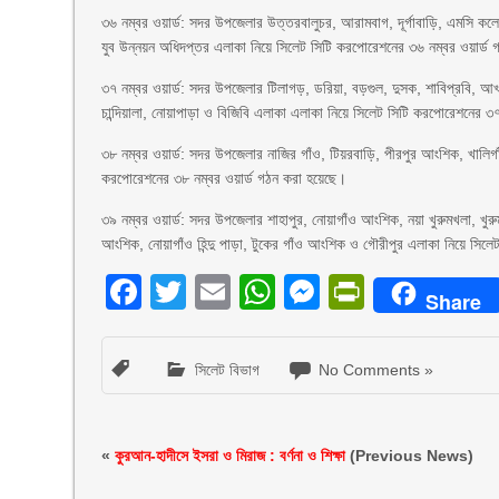
৩৬ নম্বর ওয়ার্ড: সদর উপজেলার উত্তরবালুচর, আরামবাগ, দূর্গাবাড়ি, এমসি কল
যুব উন্নয়ন অধিদপ্তর এলাকা নিয়ে সিলেট সিটি করপোরেশনের ৩৬ নম্বর ওয়ার্ড
৩৭ নম্বর ওয়ার্ড: সদর উপজেলার টিলাগড়, ডরিয়া, বড়গুল, দুসক, শাবিপ্রবি, আখ
চান্দিয়ালা, নোয়াপাড়া ও বিজিবি এলাকা এলাকা নিয়ে সিলেট সিটি করপোরেশনের ৩
৩৮ নম্বর ওয়ার্ড: সদর উপজেলার নাজির গাঁও, টিয়রবাড়ি, পীরপুর আংশিক, খালিগা
করপোরেশনের ৩৮ নম্বর ওয়ার্ড গঠন করা হয়েছে।
৩৯ নম্বর ওয়ার্ড: সদর উপজেলার শাহাপুর, নোয়াগাঁও আংশিক, নয়া খুরুমখলা, খ
আংশিক, নোয়াগাঁও হিন্দু পাড়া, টুকের গাঁও আংশিক ও গৌরীপুর এলাকা নিয়ে সিল
Facebook
Twitter
Email
WhatsApp
Messenger
PrintFri
Share
সিলেট বিভাগ
No Comments »
«
কুরআন-হাদীসে ইসরা ও মিরাজ : বর্ণনা ও শিক্ষা
(Previous News)