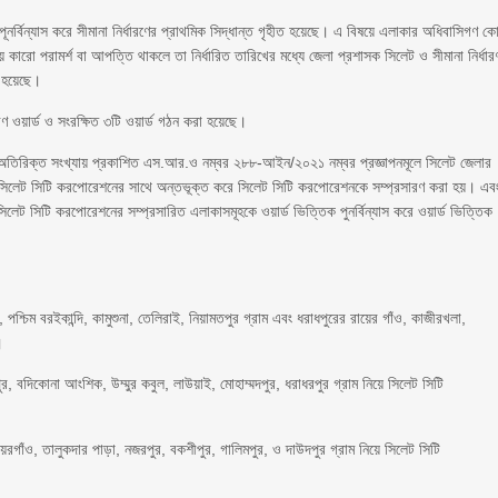
ূনর্বিন্যাস করে সীমানা নির্ধারণের প্রাথমিক সিদ্ধান্ত গৃহীত হয়েছে। এ বিষয়ে এলাকার অধিবাসিগণ ক
 কারো পরামর্শ বা আপত্তি থাকলে তা নির্ধারিত তারিখের মধ্যে জেলা প্রশাসক সিলেট ও সীমানা নির্ধার
া হয়েছে।
রণ ওয়ার্ড ও সংরক্ষিত ৩টি ওয়ার্ড গঠন করা হয়েছে।
তিরিক্ত সংখ্যায় প্রকাশিত এস.আর.ও নম্বর ২৮৮-আইন/২০২১ নম্বর প্রজ্ঞাপনমূলে সিলেট জেলার
সিলেট সিটি করপোরেশনের সাথে অন্তভূক্ত করে সিলেট সিটি করপোরেশনকে সম্প্রসারণ করা হয়। এব
সিটি করপোরেশনের সম্প্রসারিত এলাকাসমূহকে ওয়ার্ড ভিত্তিক পুনর্বিন্যাস করে ওয়ার্ড ভিত্তিক
, পশ্চিম বরইকান্দি, কামুশুনা, তেলিরাই, নিয়ামতপুর গ্রাম এবং ধরাধপুরের রায়ের গাঁও, কাজীরখলা,
।
ুর, বদিকোনা আংশিক, উম্মুর কবুল, লাউয়াই, মোহাম্মদপুর, ধরাধরপুর গ্রাম নিয়ে সিলেট সিটি
া, টিয়রগাঁও, তালুকদার পাড়া, নজরপুর, বকশীপুর, গালিমপুর, ও দাউদপুর গ্রাম নিয়ে সিলেট সিটি