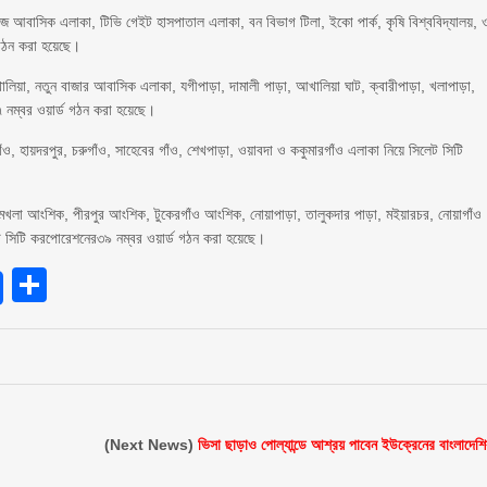
েজ আবাসিক এলাকা, টিভি গেইট হাসপাতাল এলাকা, বন বিভাগ টিলা, ইকো পার্ক, কৃষি বিশ্ববিদ্যালয়, 
 গঠন করা হয়েছে।
ালিয়া, নতুন বাজার আবাসিক এলাকা, যগীপাড়া, দামালী পাড়া, আখালিয়া ঘাট, ক্বারীপাড়া, খলাপাড়া,
৭ নম্বর ওয়ার্ড গঠন করা হয়েছে।
ঁও, হায়দরপুর, চরুগাঁও, সাহেবের গাঁও, শেখপাড়া, ওয়াবদা ও ককুমারগাঁও এলাকা নিয়ে সিলেট সিটি
ুরুমখলা আংশিক, পীরপুর আংশিক, টুকেরগাঁও আংশিক, নোয়াপাড়া, তালুকদার পাড়া, মইয়ারচর, নোয়াগাঁও
েট সিটি করপোরেশনের৩৯ নম্বর ওয়ার্ড গঠন করা হয়েছে।
endly
Share
(Next News)
ভিসা ছাড়াও পোল্যান্ডে আশ্রয় পাবেন ইউক্রেনের বাংলাদেশি