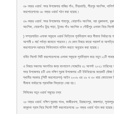
৩৮ নম্বর ওয়ার্ড: সদর উপজেলার নাজির গাঁও, টিয়রবাড়ি, পীরপুর আংশিক, খালিগা
করপোরেশনের ৩৮ নম্বর ওয়ার্ড গঠন করা হয়েছে।
৩৯ নম্বর ওয়ার্ড: সদর উপজেলার শাহাপুর, নোয়াগাঁও আংশিক, নয়া খুরুমখলা, খ
আংশিক, নোয়াগাঁও হিন্দু পাড়া, টুকের গাঁও আংশিক ও গৌরীপুর এলাকা নিয়ে সিল
) সম্প্রসারিত এলাকা সমূহকে ওয়ার্ড ভিত্তিক পূনর্বিন্যাস করে সীমানা নির্ধার
আগামী ৮ মার্চ পর্যন্ত জানাতে পারবেন। যে কোন বিষয়ে কারো পরামর্শ বা আপত্তি থ
করপোরেশন বরাবরে লিখিতভাবে দাখিল করতে অনুরোধ করা হয়েছে।
বর্ধিত সিলেট সিটি করপোরেশনের এলাকা সমূহকে পূনর্বিন্যাস করে নতুন ১১টি সাধা
এ বিষয়ে সকলের অবগতির জন্য বাংলাদেশ গেজেটের ৩১ আগস্ট ২০২১ তারিখের অ
সদর উপজেলার ৪টি এবং দক্ষিণ সুরমা উপজেলার ৩টি ইউনিয়েনের কয়েকটি মৌজা 
স্থানীয় সরকার (সিটি করপোরেশন) আইন ২০০৯ এর ২৯ ও ৩০ ধারা মোতাবেক সিলেট 
সীমানা নার্ধারণের প্রাথমিক সিদ্ধান্ত নেয়া হয়।
সিসিকের নতুন ওয়ার্ড সমূহের তথ্য
২৮ নম্বর ওয়ার্ড: দক্ষিণ সুরমার গাংগু, কাজীরখলা, রিয়াছতপুর, মাজপাড়া, সুনামপুর
কামুশুনা গ্রাম নিয়ে সিলেট সিটি করপোরেশনের ২৮ নম্বর ওয়ার্ড গঠন করা হয়েছে