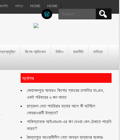
রাজনীতি
সাহিত্য
HOME
HOME
Search
for:
তথ্যপ্রযুক্তি
বিশেষ প্রতিবেদন
ভিডিও
রাজনীতি
সাহিত্য
সর্বেশষ
মোহাম্মদপুরে আবারও কিশোর গ্যাংয়ের চাপাতির তাণ্ডব,
একই পরিবারের ৬ জন আহত
ছাত্রদল নেতা শাহরিয়ার হত্যার আগে কী ঘটেছিল
সোহরাওয়ার্দী উদ্যানে?
পাকিস্তানকে আইএমএফ-এর ঋণ দেওয়া কেন ঠেকাতে পারেনি
ভারত?
জৈন্তাপুরে আওয়ামীলীগ নেতা আবদুল হান্নানের হুংকারঃ