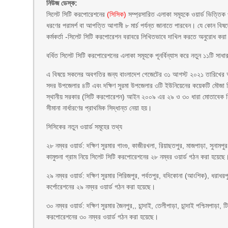
নিউজ ডেস্ক:
সিলেট সিটি করপোরেশনের
(সিসিক)
সম্প্রসারিত এলাকা সমূহকে ওয়ার্ড ভিত্তিক প
ধরণের পরামর্শ বা আপত্তি আগামী ৮ মার্চ পর্যন্ত জানাতে পারবেন। যে কোন বিষয়ে
কর্মকর্তা -সিলেট সিটি করপোরেশন বরাবরে লিখিতভাবে দাখিল করতে অনুরোধ কর
বর্ধিত সিলেট সিটি করপোরেশনের এলাকা সমূহকে পূনর্বিন্যাস করে নতুন ১১টি সাধা
এ বিষয়ে সকলের অবগতির জন্য বাংলাদেশ গেজেটের ৩১ আগস্ট ২০২১ তারিখের অ
সদর উপজেলার ৪টি এবং দক্ষিণ সুরমা উপজেলার ৩টি ইউনিয়েনের কয়েকটি মৌজা 
স্থানীয় সরকার (সিটি করপোরেশন) আইন ২০০৯ এর ২৯ ও ৩০ ধারা মোতাবেক সিলেট 
সীমানা নার্ধারণের প্রাথমিক সিদ্ধান্ত নেয়া হয়।
সিসিকের নতুন ওয়ার্ড সমূহের তথ্য
২৮ নম্বর ওয়ার্ড: দক্ষিণ সুরমার গাংগু, কাজীরখলা, রিয়াছতপুর, মাজপাড়া, সুনামপুর
কামুশুনা গ্রাম নিয়ে সিলেট সিটি করপোরেশনের ২৮ নম্বর ওয়ার্ড গঠন করা হয়েছে
২৯ নম্বর ওয়ার্ড: দক্ষিণ সুরমার পিরিজপুর, পর্বতপুর, বদিকোনা (আংশিক), ধরাধরপ
কর্পোরেশনের ২৯ নম্বর ওয়ার্ড গঠন করা হয়েছে।
৩০ নম্বর ওয়ার্ড: দক্ষিণ সুরমার জৈনপুর,, চান্দাই, তেলীপাড়া, চান্দাই পশ্চিমপাড়
করপোরেশনের ৩০ নম্বর ওয়ার্ড গঠন করা হয়েছে।