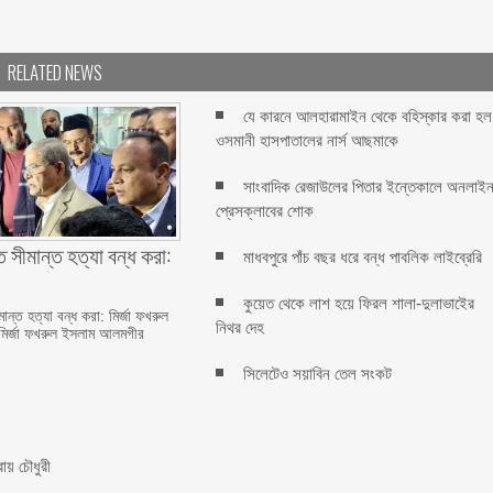
RELATED NEWS
যে কারনে আলহারামাইন থেকে বহিস্কার করা হল
ওসমানী হাসপাতালের নার্স আছমাকে
সাংবাদিক রেজাউলের পিতার ইন্তেকালে অনলাই
প্রেসক্লাবের শোক
 সীমান্ত হত্যা বন্ধ করা:
মাধবপুরে পাঁচ বছর ধরে বন্ধ পাবলিক লাইব্রেরি
কুয়েত থেকে লাশ হয়ে ফিরল শালা-দুলাভাইের
ন্ত হত্যা বন্ধ করা: মির্জা ফখরুল
নিথর দেহ
মির্জা ফখরুল ইসলাম আলমগীর
সিলেটেও সয়াবিন তেল সংকট
রায় চৌধুরী