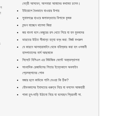
নেত্রী আসবেন; আপনারা আমাদের কথামত চলেন।
োন
ইউরোপে বৈধভাবে যাওয়ার উপায়
ণ
সুনামগঞ্জে হাওরে জলাবদ্ধতায় বিপাকে কৃষক
লন্ডন যাচ্ছেন খালেদা জিয়া
জয় বাংলা বলে খেজুরের রস খেতে গিয়ে যা হল যুবকদের
ভারতের উচিত সীমান্ত হত্যা বন্ধ করা: মির্জা ফখরুল
ং
যে কারনে আলহারামাইন থেকে বহিস্কার করা হল ওসমানী
হাসপাতালের নার্স আছমাকে
সিলেটে বিপিএল এর মিউজিক ফেস্টে অব্যবস্থাপনা
সাংবাদিক রেজাউলের পিতার ইন্তেকালে অনলাইন
প্রেসক্লাবের শোক
মজার ছলে কাউকে গালি দেওয়া কি ঠিক?
যৌবনকালের ইবাদতের গুরুত্ব নিয়ে যা বললেন আজহারী
পাকা চুল-দাড়ি উঠানো নিয়ে যা বলেছেন প্রিয়নবী সা.