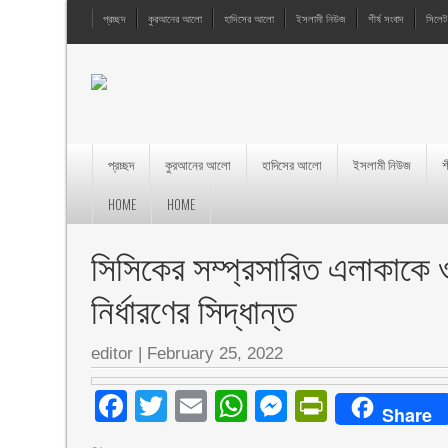
প্রচ্ছদ
কুরআনের আলো
হাদিসের আলো
ইসলামী নিউজ
শীর্ষ সংবাদ
সিলেট
প্রচ্ছদ
কুরআনের আলো
হাদিসের আলো
ইসলামী নিউজ
শ
HOME
HOME
সিসিকের সম্প্রসারিত এলাকাকে ওয়া
নির্ধারণের সিদ্ধান্ত
editor
|
February 25, 2022
Facebook
Twitter
Email
WhatsApp
Messenger
PrintFri
Share