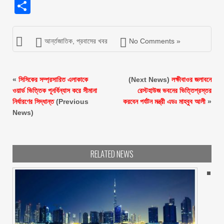
Share
আর্ন্তজাতিক
,
প্রবাসের খবর
No Comments »
«
সিসিকের সম্প্রসারিত এলাকাকে
(Next News)
লক্ষীবাওর জলাবনে
ওয়ার্ড ভিত্তিক পূনর্বিন্যাস করে সীমানা
রেস্টহাউজ ভবনের ভিত্তিপ্রস্তর
নির্ধারণের সিদ্ধান্ত
(Previous
করবেন পর্যটন মন্ত্রী এডঃ মাহবুব আলী
»
News)
RELATED NEWS