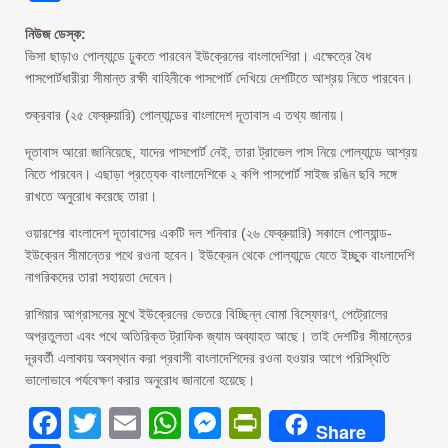
নিউজ ডেস্ক:
ভিসা ছাড়াও পোল্যান্ডে ঢুকতে পারবেন ইউক্রেনের বাংলাদেশিরা। এক্ষেত্রে বৈধ
পাসপোর্টধারীরা সীমান্ত রক্ষী বাহিনীকে পাসপোর্ট দেখিয়ে দেশটিতে আশ্রয় নিতে পারবেন।
শুক্রবার (২৫ ফেব্রুয়ারি) পোল্যান্ডের বাংলাদেশ দূতাবাস এ তথ্য জানায়।
দূতাবাস আরো জানিয়েছে, যাদের পাসপোর্ট নেই, তারা ট্রাভেল পাস নিয়ে পোল্যান্ডে আশ্রয়
নিতে পারবেন। এছাড়া প্রত্যেক বাংলাদেশিকে ২ কপি পাসপোর্ট সাইজ রঙিন ছবি সঙ্গে
রাখতে অনুরোধ করেছে তারা।
ওয়ারশের বাংলাদেশ দূতাবাসের একটি দল শনিবার (২৬ ফেব্রুয়ারি) সকালে পোল্যান্ড-
ইউক্রেন সীমান্তের পথে রওনা হবেন। ইউক্রেন থেকে পোল্যান্ডে যেতে ইচ্ছুক বাংলাদেশি
নাগরিকদের তারা সহায়তা দেবেন।
রাশিয়ার আগ্রাসনের মুখে ইউক্রেনের ভেতরে বিচ্ছিন্ন বোমা বিস্ফোরণ, পেট্রোলের
অপ্রতুলতা এবং পথে অতিরিক্ত ট্রাফিক জ্যাম অব্যাহত আছে। তাই দেশটির সীমান্তের
দূরবর্তী এলাকায় অবস্থান করা প্রবাসী বাংলাদেশিদের রওনা হওয়ার আগে পরিস্থিতি
ভালোভাবে পর্যবেক্ষণ করার অনুরোধ জানানো হয়েছে।
Facebook
Twitter
Email
WhatsApp
Messenger
PrintFriendly
Share