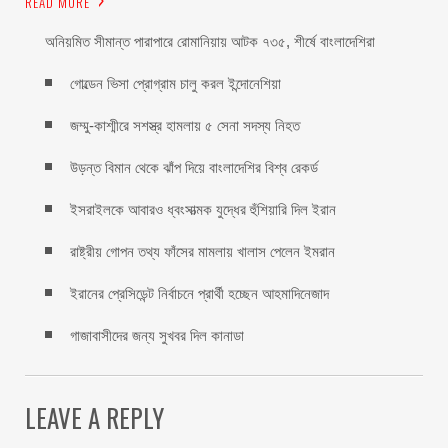
READ MORE
অনিয়মিত সীমান্ত পারাপারে রোমানিয়ায় আটক ৭৩৫, শীর্ষে বাংলাদেশিরা
গোল্ডেন ভিসা প্রোগ্রাম চালু করল ইন্দোনেশিয়া
জম্মু-কাশ্মীরে সশস্ত্র হামলায় ৫ সেনা সদস্য নিহত
উড়ন্ত বিমান থেকে ঝাঁপ দিয়ে বাংলাদেশির বিশ্ব রেকর্ড
ইসরাইলকে আবারও ধ্বংসাত্মক যুদ্ধের হুঁশিয়ারি দিল ইরান
রাষ্ট্রীয় গোপন তথ্য ফাঁসের মামলায় খালাস পেলেন ইমরান
ইরানের প্রেসিডেন্ট নির্বাচনে প্রার্থী হচ্ছেন আহমাদিনেজাদ
গাজাবাসীদের জন্য সুখবর দিল কানাডা
LEAVE A REPLY