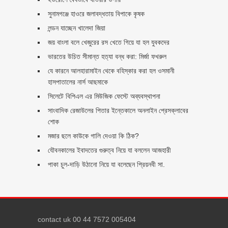
সুনামগঞ্জে হাওরে জলাবদ্ধতায় বিপাকে কৃষক
লন্ডন যাচ্ছেন খালেদা জিয়া
জয় বাংলা বলে খেজুরের রস খেতে গিয়ে যা হল যুবকদের
ভারতের উচিত সীমান্ত হত্যা বন্ধ করা: মির্জা ফখরুল
যে কারনে আলহারামাইন থেকে বহিস্কার করা হল ওসমানী
হাসপাতালের নার্স আছমাকে
সিলেটে বিপিএল এর মিউজিক ফেস্টে অব্যবস্থাপনা
সাংবাদিক রেজাউলের পিতার ইন্তেকালে অনলাইন প্রেসক্লাবের
শোক
মজার ছলে কাউকে গালি দেওয়া কি ঠিক?
যৌবনকালের ইবাদতের গুরুত্ব নিয়ে যা বললেন আজহারী
পাকা চুল-দাড়ি উঠানো নিয়ে যা বলেছেন প্রিয়নবী সা.
contact uk 00 44 7572 005404