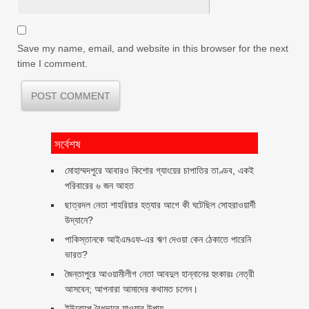
Save my name, email, and website in this browser for the next
time I comment.
সর্বেশষ
মোহাম্মদপুরে আবারও কিশোর গ্যাংয়ের চাপাতির তাণ্ডব, একই
পরিবারের ৬ জন আহত
ছাত্রদল নেতা শাহরিয়ার হত্যার আগে কী ঘটেছিল সোহরাওয়ার্দী
উদ্যানে?
পাকিস্তানকে আইএমএফ-এর ঋণ দেওয়া কেন ঠেকাতে পারেনি
ভারত?
জৈন্তাপুরে আওয়ামীলীগ নেতা আবদুল হান্নানের হুংকারঃ নেত্রী
আসবেন; আপনারা আমাদের কথামত চলেন।
ইউরোপে বৈধভাবে যাওয়ার উপায়