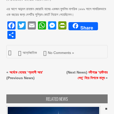
এর আগে আব্দেল রাহমান জোয়াবি নামের একজন মুসলিম নাগরিক ১৯৯৯ সালে সাময়িকভাবে
এক বছরের জন্য দেশটির সুপ্রিম কোর্টে নিয়োগ পেয়েছিলেন।
Facebook
Twitter
Email
WhatsApp
Messenger
PrintFriendly
Share
Share
আর্ন্তজাতিক
No Comments »
«
অর্ধেকে নেমেছে ‘প্রবাসী আয়’
(Next News)
নবীগঞ্জে ‘দুর্ঘটনার
(Previous News)
সেতু’ নিয়ে বিপাকে মানুষ
»
RELATED NEWS