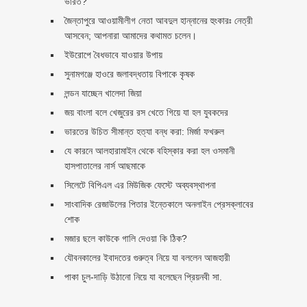
ভারত?
জৈন্তাপুরে আওয়ামীলীগ নেতা আবদুল হান্নানের হুংকারঃ নেত্রী
আসবেন; আপনারা আমাদের কথামত চলেন।
ইউরোপে বৈধভাবে যাওয়ার উপায়
সুনামগঞ্জে হাওরে জলাবদ্ধতায় বিপাকে কৃষক
লন্ডন যাচ্ছেন খালেদা জিয়া
জয় বাংলা বলে খেজুরের রস খেতে গিয়ে যা হল যুবকদের
ভারতের উচিত সীমান্ত হত্যা বন্ধ করা: মির্জা ফখরুল
যে কারনে আলহারামাইন থেকে বহিস্কার করা হল ওসমানী
হাসপাতালের নার্স আছমাকে
সিলেটে বিপিএল এর মিউজিক ফেস্টে অব্যবস্থাপনা
সাংবাদিক রেজাউলের পিতার ইন্তেকালে অনলাইন প্রেসক্লাবের
শোক
মজার ছলে কাউকে গালি দেওয়া কি ঠিক?
যৌবনকালের ইবাদতের গুরুত্ব নিয়ে যা বললেন আজহারী
পাকা চুল-দাড়ি উঠানো নিয়ে যা বলেছেন প্রিয়নবী সা.