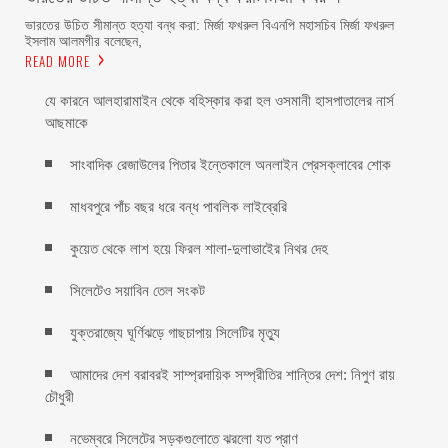
ভারতের উচিত সীমান্ত হত্যা বন্ধ করা: মির্জা ফখরুল বিএনপি মহাসচিব মির্জা ফখরুল
ইসলাম আলমগীর বলেছেন,
READ MORE
যে কারনে আলহারামাইন থেকে বহিস্কার করা হল ওসমানী হাসপাতালের নার্স
আছমাকে
সাংবাদিক রেজাউলের পিতার ইন্তেকালে অনলাইন প্রেসক্লাবের শোক
মাধবপুরে পাঁচ বছর ধরে বন্ধ পাবলিক লাইব্রেরি
কুয়েত থেকে লাশ হয়ে ফিরল শালা-দুলাভাইের নিথর দেহ
সিলেটেও সয়াবিন তেল সংকট
যুক্তরাজ্যে ঘূর্ণিঝড়ে গাছচাপায় সিলেটির মৃত্যু
আমাদের দেশ বরাবরই সাম্প্রদায়িক সম্প্রীতির শান্তির দেশ: নিপুণ রায়
চৌধুরী
নভেম্বরে সিলেটের সড়কগুলোতে ঝরলো যত প্রাণ