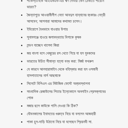
পাকিস্তানকে আইএমএফ-এর ঋণ দেওয়া কেন ঠেকাতে পারেনি
ভারত?
জৈন্তাপুরে আওয়ামীলীগ নেতা আবদুল হান্নানের হুংকারঃ নেত্রী
আসবেন; আপনারা আমাদের কথামত চলেন।
ইউরোপে বৈধভাবে যাওয়ার উপায়
সুনামগঞ্জে হাওরে জলাবদ্ধতায় বিপাকে কৃষক
লন্ডন যাচ্ছেন খালেদা জিয়া
জয় বাংলা বলে খেজুরের রস খেতে গিয়ে যা হল যুবকদের
ভারতের উচিত সীমান্ত হত্যা বন্ধ করা: মির্জা ফখরুল
যে কারনে আলহারামাইন থেকে বহিস্কার করা হল ওসমানী
হাসপাতালের নার্স আছমাকে
সিলেটে বিপিএল এর মিউজিক ফেস্টে অব্যবস্থাপনা
সাংবাদিক রেজাউলের পিতার ইন্তেকালে অনলাইন প্রেসক্লাবের
শোক
মজার ছলে কাউকে গালি দেওয়া কি ঠিক?
যৌবনকালের ইবাদতের গুরুত্ব নিয়ে যা বললেন আজহারী
পাকা চুল-দাড়ি উঠানো নিয়ে যা বলেছেন প্রিয়নবী সা.