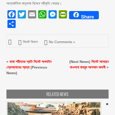
আন্তর্জাতিক মাতৃভাষা হিসেবে স্বীকৃতি পেয়েছে।
Facebook
Twitter
Email
WhatsApp
Messenger
PrintFriendly
Share
Share
সিলেট বিভাগ
No Comments »
«
ভাষা শহীদদের প্রতি সিলেট অনলাইন
(Next News)
সিলেট আসছেন
প্রেসক্লাবের শ্রদ্ধা
(Previous
মাওলানা মাহমুদ আসআদ মাদানী
»
News)
RELATED NEWS