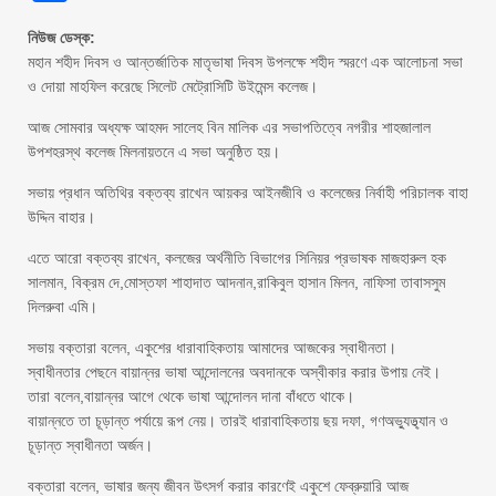
নিউজ ডেস্ক:
মহান শহীদ দিবস ও আন্তর্জাতিক মাতৃভাষা দিবস উপলক্ষে শহীদ স্মরণে এক আলোচনা সভা
ও দোয়া মাহফিল করেছে সিলেট মেট্রোসিটি উইমেন্স কলেজ।
আজ সোমবার অধ্যক্ষ আহমদ সালেহ বিন মালিক এর সভাপতিত্বে নগরীর শাহজালাল
উপশহরস্থ কলেজ মিলনায়তনে এ সভা অনুষ্ঠিত হয়।
সভায় প্রধান অতিথির বক্তব্য রাখেন আয়কর আইনজীবি ও কলেজের নির্বাহী পরিচালক বাহা
উদ্দিন বাহার।
এতে আরো বক্তব্য রাখেন, কলজের অর্থনীতি বিভাগের সিনিয়র প্রভাষক মাজহারুল হক
সালমান, বিক্রম দে,মোস্তফা শাহাদাত আদনান,রাকিবুল হাসান মিলন, নাফিসা তাবাসসুম
দিলরুবা এমি।
সভায় বক্তারা বলেন, একুশের ধারাবাহিকতায় আমাদের আজকের স্বাধীনতা।
স্বাধীনতার পেছনে বায়ান্নর ভাষা আন্দোলনের অবদানকে অস্বীকার করার উপায় নেই।
তারা বলেন,বায়ান্নর আগে থেকে ভাষা আন্দোলন দানা বাঁধতে থাকে।
বায়ান্নতে তা চূড়ান্ত পর্যায়ে রূপ নেয়। তারই ধারাবাহিকতায় ছয় দফা, গণঅভ্যুত্থ্যান ও
চূড়ান্ত স্বাধীনতা অর্জন।
বক্তারা বলেন, ভাষার জন্য জীবন উৎসর্গ করার কারণেই একুশে ফেব্রুয়ারি আজ