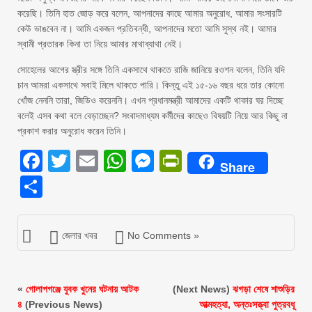
করেছি। তিনি হাত জোড় করে বলেন, আপনাদের কাছে আমার অনুরোধ, আমার সংসারটি
কেউ ভাঙবেন না। আমি একজন প্রতিবন্ধী, আপনাদের মতো আমি সুস্থ নই। আমার
স্বামী প্রতারক কিনা তা নিয়ে আমার মাথাব্যাথা নেই।
সোহেলের আগের স্ত্রীর সঙ্গে তিনি একসাথে থাকতে রাজি জানিয়ে রওশন বলেন, তিনি যদি
চান আমরা একসাথে সবাই মিলে থাকতে পারি। কিন্তু এই ১৫-১৬ বছর ধরে তার কোনো
খোঁজ নেননি তারা, জিডিও করেননি। এখন প্রধানমন্ত্রী আমাদের একটি থাকার ঘর দিচ্ছে
বলেই এসব কথা বলে বেড়াচ্ছেন? সংবাদমাধ্যম কর্মীদের কাছেও বিষয়টি নিয়ে আর কিছু না
প্রকাশ করার অনুরোধ করেন তিনি।
Facebook
Twitter
Email
WhatsApp
Messenger
PrintFriendly
Share
Share
জেলার খবর
No Comments »
«
গোলাপগঞ্জে যুবক খুনের ঘটনায় আটক
(Next News)
ঝগড়া শেষে শাশুড়ির
৪
(Previous News)
আত্মহত্যা, অন্তঃসত্ত্বা পুত্রবধূ