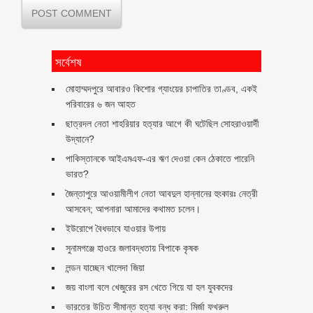
সর্বেশষ
মোহাম্মদপুরে আবারও কিশোর গ্যাংয়ের চাপাতির তাণ্ডব, একই
পরিবারের ৬ জন আহত
ছাত্রদল নেতা শাহরিয়ার হত্যার আগে কী ঘটেছিল সোহরাওয়ার্দী
উদ্যানে?
পাকিস্তানকে আইএমএফ-এর ঋণ দেওয়া কেন ঠেকাতে পারেনি
ভারত?
জৈন্তাপুরে আওয়ামীলীগ নেতা আবদুল হান্নানের হুংকারঃ নেত্রী
আসবেন; আপনারা আমাদের কথামত চলেন।
ইউরোপে বৈধভাবে যাওয়ার উপায়
সুনামগঞ্জে হাওরে জলাবদ্ধতায় বিপাকে কৃষক
লন্ডন যাচ্ছেন খালেদা জিয়া
জয় বাংলা বলে খেজুরের রস খেতে গিয়ে যা হল যুবকদের
ভারতের উচিত সীমান্ত হত্যা বন্ধ করা: মির্জা ফখরুল