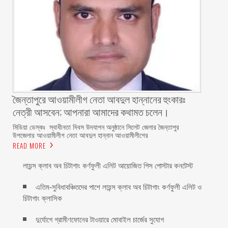
জৈন্তাপুরে আওয়ামীলীগ নেতা আবদুল হান্নানের হুংকারঃ
নেত্রী আসবেন; আপনারা আমাদের কথামত চলেন।
মিডিয়া ডেস্কঃ স্বাধীনতা দিবস উদযাপন অনুষ্ঠানে সিলেট জেলার জৈন্তাপুর
উপজেলার আওয়ামীলীগ নেতা আবদুল হান্নান আওয়ামীলীগের
READ MORE
লায়ন্স ক্লাব অব চিটাগাং কর্ণফুলী এলিট আয়োজিত পিস পোস্টার কনটেস্ট
এতিম-সুবিধাবঞ্চিতদের পাশে লায়ন্স ক্লাব অব চিটাগাং কর্ণফুলী এলিট ও
চিটাগাং ক্লাসিক
দুর্যোগে গ্রামীণফোনের টাওয়ারে মোবাইল চার্জের সুযোগ