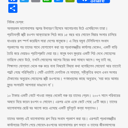
Share
Share
নিউজ ডেস্ক:
অন্যরকম ভালোবাসার গল্পের উদাহরণ হিসেবে আলোচনায় উঠে এসেছিলেন তারা।
প্রতিবন্ধী স্ত্রী রওশন আক্তারকে পিঠে করে ১৫ বছর ধরে সোহেল মিয়ার সংসার চালিয়ে
যাওয়ার গল্প স্পর্শ করেছিল সারা দেশের মানুষকে। এ নিয়ে যমুনা টেলিভিশনে সংবাদ
প্রকাশের পর তাদের সাথে যোগাযোগ করা হয় প্রধানমন্ত্রীর কার্যালয় থেকেও, একটি বাড়ি
তৈরি করে দেয়ারও প্রতিশ্রুতি দেয়া হয়। মানুষ যখন মুদ্রার একটি পিঠ দেখে সোহেলের
তারিফে মেতে উঠে, তখনি সোহেলের আগের বিয়ের কথা সামনে আসে। শুধু তাই নয়,
শিক্ষাগত যোগ্যতা থেকে শুরু করে নানা বিষয়েই মিথ্যা কথা বলেছিলেন সোহেল! আর তাতেই
পাল্টে গেছে পরিস্থিতি। সেটি এতটাই বেগতিক যে সাহায্য, স্বীকৃতির বদলে এখন সংসার
টেকানোর অনুরোধ সোহেলের স্ত্রী রওশনের। গণমাধ্যমের কাছে অনুরোধ, ‘দয়া করে আমার
সুন্দর সংসারটা আপনারা ভাঙবেন না’।
১০ টাকার একটি নোটে পাওয়া নম্বর থেকেই শুরু হয় তাদের প্রেম। ২০০৭ সালে পরিবারের
অমতে বিয়ে করেন রওশন ও সোহেল। এরপর একে একে কেটে গেছে ১৫টি বছর। তাদের
ভালোবাসার ছোট্ট ঘর আলো করে এসেছে একটি ফুটফুটে কন্যা সন্তানও।
তাদের অদম্য এই ভালোবাসার গল্প নিয়ে সংবাদ প্রকাশ করা হয়। এরপরই প্রধানমন্ত্রীর
কার্যালয়ের নির্দেশ পেয়ে সোহেল-রওশনের ভালোবাসার গল্প শুনতে ও তাদের জীবনযাপনের