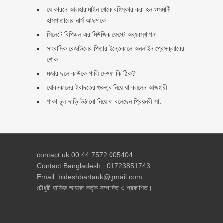
যে কারনে আলহারামাইন থেকে বহিস্কার করা হল ওসমানী
হাসপাতালের নার্স আছমাকে
সিলেটে বিপিএল এর মিউজিক ফেস্টে অব্যবস্থাপনা
সাংবাদিক রেজাউলের পিতার ইন্তেকালে অনলাইন প্রেসক্লাবের
শোক
মজার ছলে কাউকে গালি দেওয়া কি ঠিক?
যৌবনকালের ইবাদতের গুরুত্ব নিয়ে যা বললেন আজহারী
পাকা চুল-দাড়ি উঠানো নিয়ে যা বলেছেন প্রিয়নবী সা.
contact uk 00 44 7572 005404
Contact Bangladesh : 01723851743
Email: bideshbartauk@gmail.com
চৌধুরী হাফিজ আহমদ কর্তৃক সম্পাদিত ও প্রকাশিত।