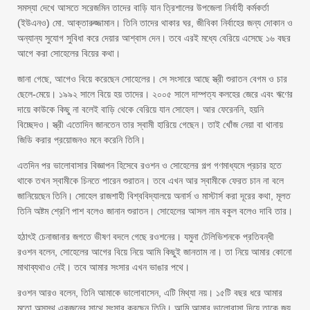
সমস্যা দেখে আসতে সরেজমিন তাদের বাড়ি যান ত্রিশালের উপজেলা নির্বাহী কর্মকর্তা
(ইউএনও) মো. আক্তারুজ্জামান। তিনি তাদের থাকার ঘর, জীবিকা নির্বাহের জন্য দোকান ও
অন্যান্য সুযোগ সুবিধা করে দেয়ার আশ্বাস দেন। তবে এরই মধ্যে বেরিয়ে এসেছে ১৬ বছর
আগে করা সোহেলের বিয়ের কথা।
জানা গেছে, আগেও বিয়ে করেছেন সোহেলের। সে সংসারে আছে স্ত্রী শুরাতন বেগম ও চার
ছেলে-মেয়ে। ১৯৯২ সালে বিয়ে হয় তাদের। ২০০৫ সালে দাম্পত্য কলহের জেরে এবং ঋণের
দায়ে কাউকে কিছু না বলেই বাড়ি থেকে বেরিয়ে যান সোহেল। আর ফেরেননি, হয়নি
বিচ্ছেদও। স্ত্রী এতোদিন জানতেন তার স্বামী হারিয়ে গেছেন। তাই খোঁজ নেয়া বা থানায়
জিডি করার প্রয়োজনও মনে করেনি তিনি।
এতদিন পর ভালোবাসার বিজ্ঞাপন হিসেবে রওশন ও সোহেলের গল্প গণমাধ্যমে প্রচার হতে
থাকে তখন স্বামীকে চিনতে পারেন শুরাতন। তবে এখন আর স্বামীকে ফেরত চান না বলে
জানিয়েছেন তিনি। সোহেল রাজশাহী বিশ্ববিদ্যালয়ে অনার্স ও মাস্টার্স করা দূরের কথা, মূলত
তিনি অষ্টম শ্রেণি পাশ বলেও জানান শুরাতন। সোহেলের আসল নাম বকুল বলেও দাবি তার।
হঠাৎই চেনাজানার জগতে ভীষণ বদলে গেছে রওশনের। যমুনা টেলিভিশনকে প্রতিবন্ধী
রওশন বলেন, সোহেলের আগের বিয়ে নিয়ে আমি কিছুই জানতাম না। তা নিয়ে আমার কোনো
মাথাব্যথাও নেই। তবে আমার সংসার এখন ভাঙার পথে।
রওশন আরও বলেন, তিনি আমাকে ভালোবাসেন, এটি মিথ্যা নয়। ১৫টি বছর ধরে আমার
মতো অসুস্থ একজনের সাথে সংসার করছেন তিনি। আমি আমার ভালোবাসা দিয়ে তাকে জয়