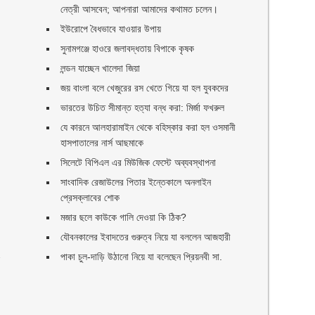
নেত্রী আসবেন; আপনারা আমাদের কথামত চলেন।
ইউরোপে বৈধভাবে যাওয়ার উপায়
সুনামগঞ্জে হাওরে জলাবদ্ধতায় বিপাকে কৃষক
লন্ডন যাচ্ছেন খালেদা জিয়া
জয় বাংলা বলে খেজুরের রস খেতে গিয়ে যা হল যুবকদের
ভারতের উচিত সীমান্ত হত্যা বন্ধ করা: মির্জা ফখরুল
যে কারনে আলহারামাইন থেকে বহিস্কার করা হল ওসমানী
হাসপাতালের নার্স আছমাকে
সিলেটে বিপিএল এর মিউজিক ফেস্টে অব্যবস্থাপনা
সাংবাদিক রেজাউলের পিতার ইন্তেকালে অনলাইন
প্রেসক্লাবের শোক
মজার ছলে কাউকে গালি দেওয়া কি ঠিক?
যৌবনকালের ইবাদতের গুরুত্ব নিয়ে যা বললেন আজহারী
,
পাকা চুল-দাড়ি উঠানো নিয়ে যা বলেছেন প্রিয়নবী সা.
ছ