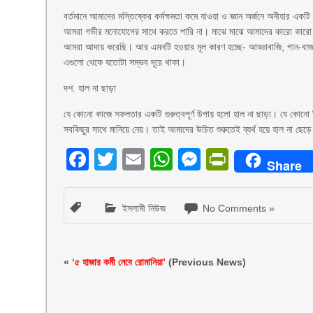
বর্তমানে আমাদের মস্তিষ্কের কর্মক্ষমতা কমে যাওয়া ও জ্ঞান অর্জনে অনীহার
আমরা গভীর মনোযোগের সাথে করতে পারি না। মাঝে মাঝে আমাদের কারো কারো 
আমরা আদায় করেছি। আর এমনটি হওয়ার মূল কারণ হচ্ছে- আড্ডাবাজি, গান-বাজন
এগুলো থেকে যতোটা সম্ভব দূরে থাকা।
দশ. হাল না ছাড়া
যে কোনো কাজে সফলতার একটি গুরুত্বপূর্ণ উপায় হলো হাল না ছাড়া। যে কোনো কিছু
সবকিছুর সাথে মানিয়ে নেয়। তাই আমাদের উচিত শুরুতেই ব্যর্থ হয়ে হাল না ছেড়ে
Facebook
Twitter
Email
WhatsApp
Messenger
PrintFri
Share
ইসলামী নিউজ
No Comments »
«
‘৫ হাজার কর্মী নেবে রোমানিয়া’
(Previous News)