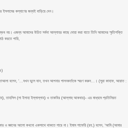
র ইসলামের কল্যাণের জন্যই বাড়িয়ে দেন।
ভব নয়। এজন্য আমাদের উচিত সর্বদা আল্লাহর কাছে দোয়া করা যাতে তিনি আমাদের স্মৃতিশক্তি
 পাঠ করতে পারি,
১৪)
াহ তাআলা বলেন, ‘…যখন ভুলে যান, তখন আপনার পালনকর্তাকে স্মরণ করুন…। (সুরা কাহাফ, আয়াত :
হ), তাহলিল (লা ইলাহা ইল্লাল্লাহ) ও তাকবির (আল্লাহু আকবার)- এর মাধ্যমে প্রতিনিয়ত
অন্ধকার ও জ্ঞানের আলো কখনো একসাথে থাকতে পারে না। ইমাম শাফেয়ি (রহ.) বলেন, ‘আমি (আমার