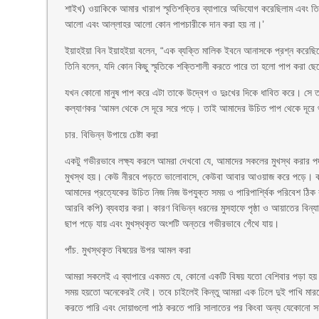
শাইখ) ওয়াকিকে আমার খারাপ স্মৃতিশক্তির ব্যাপারে অভিযোগ করেছিলাম এবং ত
আলো এবং আল্লাহর আলো কোন পাপচারীকে দান করা হয় না।’
ইয়াহইয়া বিন ইয়াহইয়া বলেন, “এক ব্যক্তি মালিক ইবনে আনাসকে প্রশ্ন করেছ
তিনি বলেন, যদি কোন কিছু স্মৃতিকে শক্তিশালী করতে পারে তা হলো পাপ করা 
যখন কোনো মানুষ পাপ করে এটা তাকে উদ্বেগ ও দুঃখের দিকে ধাবিত করে। সে তার 
কল্যাণকর ‘আমল থেকে সে দূরে সরে পড়ে। তাই আমাদের উচিত পাপ থেকে দূরে থাকা
চার. বিভিন্ন উপায়ে চেষ্টা করা
একটু গভীরভাবে লক্ষ্য করলে আমরা দেখবো যে, আমাদের সকলের মুখস্থ করার প
মুখস্থ হয়। কেউ নীরবে পড়তে ভালোবাসে, কেউবা আবার আওয়াজ করে পড়ে। কার
আমাদের প্রত্যেকের উচিত নিজ নিজ উপযুক্ত সময় ও পারিপার্শ্বিক পরিবেশ ঠিক
আরবি কপি) ব্যবহার করা। কারণ বিভিন্ন ধরনের মুসহাফে পৃষ্ঠা ও আয়াতের বিন্যা
ছাপ পড়ে যায় এবং মুখস্থকৃত অংশটি অন্তরে গভীরভাবে গেঁথে যায়।
পাঁচ. মুখস্থকৃত বিষয়ের উপর আমল করা
আমরা সকলেই এ ব্যাপারে একমত যে, কোনো একটি বিষয় যতো বেশিবার পড়া হয় ত
সময় হয়তো অনেকেরই নেই। তবে চাইলেই কিন্তু আমরা এক ঢিলে দুই পাখি মারতে
করতে পারি এবং দোয়াগুলো পাঠ করতে পারি সালাতের পর কিংবা অন্য যেকোনো