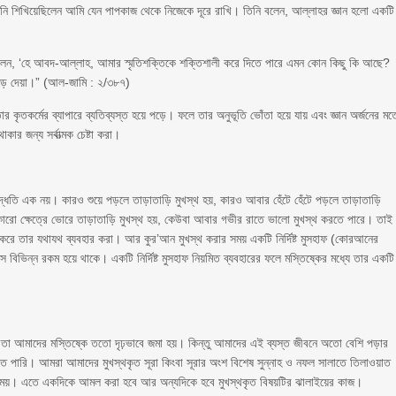
িনি শিখিয়েছিলেন আমি যেন পাপকাজ থেকে নিজেকে দূরে রাখি। তিনি বলেন, আল্লাহর জ্ঞান হলো একটি
িলেন, ‘হে আবদ-আল্লাহ, আমার স্মৃতিশক্তিকে শক্তিশালী করে দিতে পারে এমন কোন কিছু কি আছে?
ছেড়ে দেয়া।” (আল-জামি : ২/৩৮৭)
কৃতকর্মের ব্যাপারে ব্যতিব্যস্ত হয়ে পড়ে। ফলে তার অনুভূতি ভোঁতা হয়ে যায় এবং জ্ঞান অর্জনের ম
র জন্য সর্বাত্মক চেষ্টা করা।
দ্ধতি এক নয়। কারও শুয়ে পড়লে তাড়াতাড়ি মুখস্থ হয়, কারও আবার হেঁটে হেঁটে পড়লে তাড়াতাড়ি
ো ক্ষেত্রে ভোরে তাড়াতাড়ি মুখস্থ হয়, কেউবা আবার গভীর রাতে ভালো মুখস্থ করতে পারে। তাই
 করে তার যথাযথ ব্যবহার করা। আর কুর’আন মুখস্থ করার সময় একটি নির্দিষ্ট মুসহাফ (কোরআনের
স বিভিন্ন রকম হয়ে থাকে। একটি নির্দিষ্ট মুসহাফ নিয়মিত ব্যবহারের ফলে মস্তিষ্কের মধ্যে তার একটি
া আমাদের মস্তিষ্কে ততো দৃঢ়ভাবে জমা হয়। কিন্তু আমাদের এই ব্যস্ত জীবনে অতো বেশি পড়ার
 পারি। আমরা আমাদের মুখস্থকৃত সূরা কিংবা সূরার অংশ বিশেষ সুন্নাহ ও নফল সালাতে তিলাওয়াত
 সময়। এতে একদিকে আমল করা হবে আর অন্যদিকে হবে মুখস্থকৃত বিষয়টির ঝালাইয়ের কাজ।