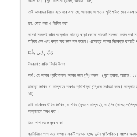
সঠিক ধর্ম।’ (সুরা আল-বায়্যিনাহ, আয়াত : ০৫)
তাই আমাদের নিয়ত হতে হবে এমন যে, আল্লাহ আমাদের স্মৃতিশক্তি যেন একমাত্
দুই. দোয়া করা ও জিকির করা
আমরা সকলেই জানি আল্লাহর সাহায্য ছাড়া কোনো কাজেই সফলতা অর্জন করা সম্
বাড়িয়ে দেন এবং কল্যাণকর জ্ঞান দান করেন। এক্ষেত্রে আমরা নিন্মোক্ত দু’আটি
رَّبِّ زِدْنِي عِلْمًا
উচ্চারণ : রাব্বি যিদনি ইলমা
অর্থ : হে আমার প্রতিপালক! আমার জ্ঞান বৃদ্ধি করুন। (সুরা ত্বাহা, আয়াত : ১
তাছাড়া জিকির বা আল্লাহর স্মরণও স্মৃতিশক্তি বৃদ্ধিতে সহায়তা করে। আল্ল
২৪)
তাই আমাদের উচিত জিকির, তাসবিহ (সুবহান আল্লাহ), তাহমিদ (আলহামদুলিল্লা
আল্লাহকে স্মরণ করা।
তিন. পাপ থেকে দূরে থাকা
প্রতিনিয়ত পাপ করে যাওয়ার একটি প্রভাব হচ্ছে দুর্বল স্মৃতিশক্তি। পাপের 