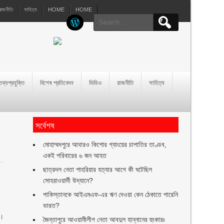
রাজনীতি
সাহিত্য
HOME
HOME
Search
for:
তথ্যপ্রযুক্তি
বিশেষ প্রতিবেদন
ভিডিও
রাজনীতি
সাহিত্য
সর্বেশষ
মোহাম্মদপুরে আবারও কিশোর গ্যাংয়ের চাপাতির তাণ্ডব,
একই পরিবারের ৬ জন আহত
ছাত্রদল নেতা শাহরিয়ার হত্যার আগে কী ঘটেছিল
সোহরাওয়ার্দী উদ্যানে?
পাকিস্তানকে আইএমএফ-এর ঋণ দেওয়া কেন ঠেকাতে পারেনি
ভারত?
া।
জৈন্তাপুরে আওয়ামীলীগ নেতা আবদুল হান্নানের হুংকারঃ