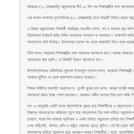
শুক্রবার (১১ ফেব্রুয়ারি) আন্দোলনের দীর্ঘ ২৮ দিন পর শিক্ষামন্ত্রীর সঙ্গে আলো
এক সংবাদ সম্মেলনে বৃহস্পতিবার (১০ ফেব্রুয়ারি) রাতে বিষয়টি নিশ্চিত করেন আন্দ
এ বিষয়ে আন্দোলনরত শিক্ষার্থী শাহরিয়ার আবেদীন বলেন, গত ৪ সপ্তাহ ধরে শাবিপ্
নির্দেশদাতা উপাচার্য ফরিদ উদ্দিন আহমদের পদত্যাগ বা অপসারণ। পাশাপাশি দায়ি
পদত্যাগের দাবি উঠেছে। ইতোমধ্যে তাদের পদ থেকে অব্যাহতি দিতে বাধ্য হয়েছে
তিনি বলেন, শুক্রবার শিক্ষামন্ত্রীর সঙ্গে আমাদের আলোচনা হবে। আমরা আমাদ
প্রত্যাহার করা হয়নি। সে বিষয়টি নিয়েও আলোচনা হবে।
বিশ্ববিদ্যালয়ের রেজিস্ট্রার মুহাম্মদ ইশফাকুল হোসেন বলেন, শুক্রবার শিক্ষাম
আমাকে ছুটিতে না থেকে ক্যাম্পাসে থাকতে বলেছেন।
শিক্ষক সমিতির সভাপতি অধ্যাপক ড. তুলসী কুমার দাস বলেন, আমরা শুনেছি শুক্রবার 
আলোচনা করার ইচ্ছে পোষণ করেছেন। আমরাও অধীর আগ্রহ নিয়ে বসে আছি শিক্ষ
গত ১৩ জানুয়ারি একটি হলের প্রভোস্টকে কেন্দ্র করে শিক্ষার্থীদের এ আন্দোলনের
বিরুদ্ধে অসদাচরণের অভিযোগ তুলে তার পদত্যাগসহ তিন দফা দাবিতে আন্দোলন শুরু
চালালে, পরের দিন হামলার প্রতিবাদ ও একই দাবিতে আন্দোলন চালিয়ে যান শিক্ষার
ওপর লাঠিপেটা, শটগান, গুলি ও সাউন্ড গ্রেনেড ছোড়ে পুলিশ। ওই দিন রাতে অনির্
পদত্যাগের দাবিতে আন্দোলন করে আসছেন সাধারণ শিক্ষার্থীরা। সূত্র: বাংলানিউজ