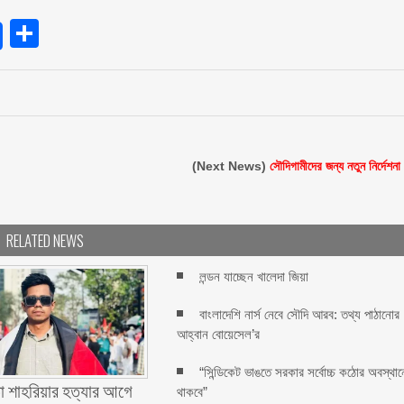
endly
Share
(Next News)
সৌদিগামীদের জন্য নতুন নির্দেশনা
RELATED NEWS
লন্ডন যাচ্ছেন খালেদা জিয়া
বাংলাদেশি নার্স নেবে সৌদি আরব: তথ্য পাঠানোর
আহ্বান বোয়েসেল’র
“সিন্ডিকেট ভাঙতে সরকার সর্বোচ্চ কঠোর অবস্থান
া শাহরিয়ার হত্যার আগে
থাকবে”