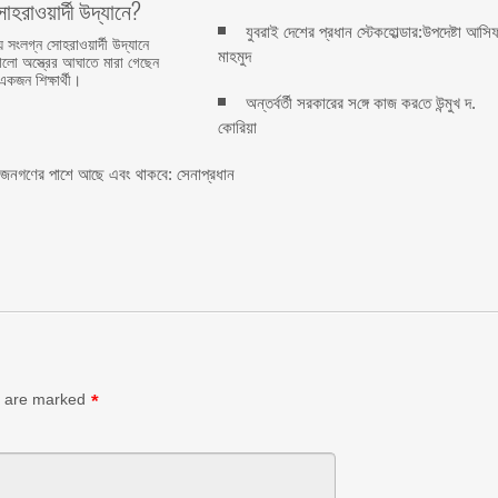
হরাওয়ার্দী উদ্যানে?
যুবরাই দেশের প্রধান স্টেকহোল্ডার:উপদেষ্টা আসি
য় সংলগ্ন সোহরাওয়ার্দী উদ্যানে
মাহমুদ
রালো অস্ত্রের আঘাতে মারা গেছেন
একজন শিক্ষার্থী।
অন্তর্বর্তী সরকারের স‌ঙ্গে কাজ কর‌তে উন্মুখ দ.
কো‌রিয়া
ী জনগণের পাশে আছে এবং থাকবে: সেনাপ্রধান
s are marked
*