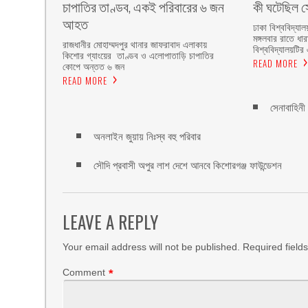
চাপাতির তাণ্ডব, একই পরিবারের ৬ জন
কী ঘটেছিল সো
আহত
ঢাকা বিশ্ববিদ্যাল
মঙ্গলবার রাতে ধা
রাজধানীর মোহাম্মদপুর থানার জাফরাবাদ এলাকায়
বিশ্ববিদ্যালয়টির 
কিশোর গ্যাংয়ের তাণ্ডব ও এলোপাতাড়ি চাপাতির
READ MORE
কোপে অন্তত ৬ জন
READ MORE
সেনাবাহিন
অনলাইন জুয়ায় নিঃস্ব বহু পরিবার
সৌদি প্রবাসী অপুর লাশ দেশে আনবে কিশোরগঞ্জ ফাউন্ডেশন
LEAVE A REPLY
Your email address will not be published.
Required field
Comment
*