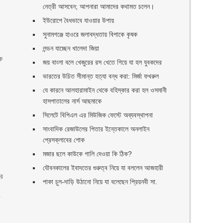
নেত্রী আসবেন; আপনারা আমাদের কথামত চলেন।
ইউরোপে বৈধভাবে যাওয়ার উপায়
সুনামগঞ্জে হাওরে জলাবদ্ধতায় বিপাকে কৃষক
লন্ডন যাচ্ছেন খালেদা জিয়া
কে
জয় বাংলা বলে খেজুরের রস খেতে গিয়ে যা হল যুবকদের
ভারতের উচিত সীমান্ত হত্যা বন্ধ করা: মির্জা ফখরুল
যে কারনে আলহারামাইন থেকে বহিস্কার করা হল ওসমানী
হাসপাতালের নার্স আছমাকে
সিলেটে বিপিএল এর মিউজিক ফেস্টে অব্যবস্থাপনা
সাংবাদিক রেজাউলের পিতার ইন্তেকালে অনলাইন
প্রেসক্লাবের শোক
মজার ছলে কাউকে গালি দেওয়া কি ঠিক?
যৌবনকালের ইবাদতের গুরুত্ব নিয়ে যা বললেন আজহারী
ের
পাকা চুল-দাড়ি উঠানো নিয়ে যা বলেছেন প্রিয়নবী সা.
র