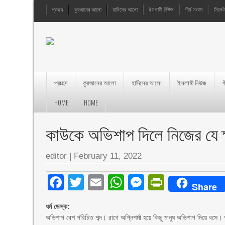
প্রচ্ছদ
কুরআনের আলো
হাদিসের আলো
ইসলামী নিউজ
শীর্ষ সংবাদ
সিলেট
প্রচ্ছদ
কুরআনের আলো
হাদিসের আলো
ইসলামী নিউজ
শ
HOME
HOME
কাউকে অভিশাপ দিলে নিজের যে ক
editor
|
February 11, 2022
Facebook
Twitter
Email
WhatsApp
Messenger
PrintFri
Share
ধর্ম ডেস্ক:
অভিশাপ বেশ পরিচিত শব্দ। রাগে অগ্নিশর্মা হয়ে কিছু মানুষ অভিশাপ দিয়ে বস