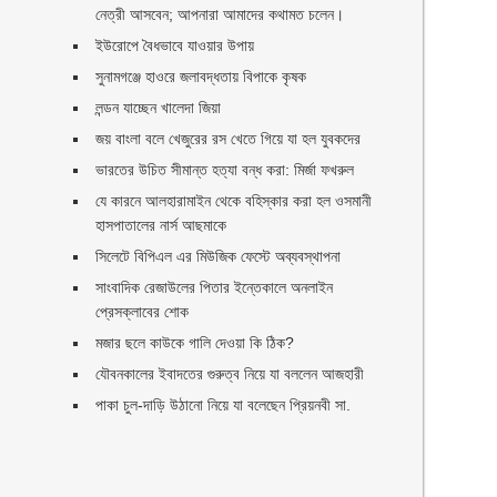
নেত্রী আসবেন; আপনারা আমাদের কথামত চলেন।
ইউরোপে বৈধভাবে যাওয়ার উপায়
সুনামগঞ্জে হাওরে জলাবদ্ধতায় বিপাকে কৃষক
লন্ডন যাচ্ছেন খালেদা জিয়া
জয় বাংলা বলে খেজুরের রস খেতে গিয়ে যা হল যুবকদের
ভারতের উচিত সীমান্ত হত্যা বন্ধ করা: মির্জা ফখরুল
যে কারনে আলহারামাইন থেকে বহিস্কার করা হল ওসমানী
হাসপাতালের নার্স আছমাকে
সিলেটে বিপিএল এর মিউজিক ফেস্টে অব্যবস্থাপনা
সাংবাদিক রেজাউলের পিতার ইন্তেকালে অনলাইন
প্রেসক্লাবের শোক
মজার ছলে কাউকে গালি দেওয়া কি ঠিক?
যৌবনকালের ইবাদতের গুরুত্ব নিয়ে যা বললেন আজহারী
পাকা চুল-দাড়ি উঠানো নিয়ে যা বলেছেন প্রিয়নবী সা.