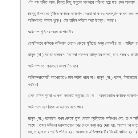
এটা বড় গর্হিত কাজ, কিন্তু কিছু মানুষের স্বভাবে পরিণত হয়ে যায় এমন অভ্যাস
কিন্তু ইসলামের দৃষ্টিতে কাউকে অভিশাপ দেওয়া বা কারও অকল্যাণ কামনা করা 
অভিশাপের অনলে পুড়ে। এটা হাদিস শরিফে স্পষ্ট উল্লেখ আছে।
অভিশাপ মুমিনের জন্য অশোভনীয়
তেমনিভাবে কাউকে অভিশাপ দেয়াও কোনো মুমিনের জন্য শোভনীয় নয়। হাদিসে রাস
রাসুল (সা.) আরো বলেছেন, ‘তোমরা পরস্পর আল্লাহর লানত, তার গজব ও জাহান
অভিশাপদাতা পরকালে অপমানিত হবে
অভিসম্পাতকারী আখেরাতেও মান-মর্যাদা পাবে না। রাসুল (সা.) বলেন, কিয়ামতের 
২৫৯৮)
এসব হাদিস দ্বারা এ কথা সহজেই অনুমেয় হয় যে— অন্যায়ভাবে কাউকে অভিশাপ 
অভিশাপে বরং নিজে আক্রান্ত হতে পারে
রাসুল (সা.) বলেছেন, যখন কোনো বান্দা কোনো ব্যক্তিকে অভিশাপ দেয়, তখন অ
আসে। তখন জমিনের দরজাগুলোও তার থেকে বন্ধ করে দেয়া হয়, অতপর তা ডানে ব
হয়, তাহলে তার প্রতি পতিত হয়। অন্যথায় অভিশাপকারীর দিকেই ধাবিত হয়। (