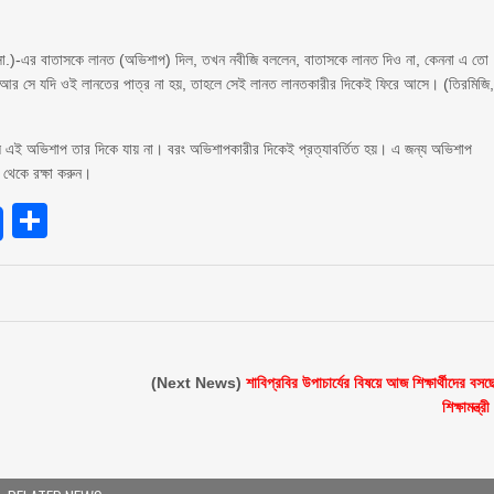
 (সা.)-এর বাতাসকে লানত (অভিশাপ) দিল, তখন নবীজি বললেন, বাতাসকে লানত দিও না, কেননা এ তো
, আর সে যদি ওই লানতের পাত্র না হয়, তাহলে সেই লানত লানতকারীর দিকেই ফিরে আসে। (তিরমিজি
ে এই অভিশাপ তার দিকে যায় না। বরং অভিশাপকারীর দিকেই প্রত্যাবর্তিত হয়। এ জন্য অভিশাপ
 থেকে রক্ষা করুন।
endly
Share
(Next News)
শাবিপ্রবির উপাচার্যের বিষয়ে আজ শিক্ষার্থীদের বসছ
শিক্ষামন্ত্রী