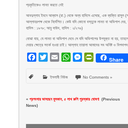
প্রকৃতিকেও লানত করতে নেই
আবদুল্লাহ ইবনে আব্বাস (রা.) থেকে অন্য হাদিসে এসেছে, এক ব্যক্তি রাসুল
আল্লাহরপক্ষ থেকে নির্দেশিত। কেউ যদি কোনো বস্তুকে লানত বা অভিশাপ দেয়
হাদিস : ১৯৭৮; আবু দাউদ, হাদিস : ২/২৭৬)
বোঝা যায়, যে লানত বা অভিশাপ দেবে সে যদি অভিশাপের উপযুক্ত না হয়, তাহল
দেয়ার ক্ষেত্রে সতর্ক হওয়া চাই। আল্লাহ তায়ালা আমাদের সব অনিষ্ট ও বিপদাপদ
Facebook
Twitter
Email
WhatsApp
Messenger
PrintFri
Share
ইসলামী নিউজ
No Comments »
«
প্রশংসায় ভাসছেন মুসকান, ৫ লাখ রুপি পুরস্কার ঘোষণা
(Previous
News)