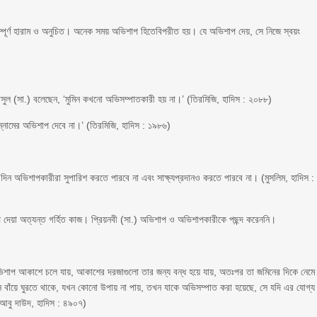
।
সম্পূর্ণ হারাম ও অনুচিত। অনেক সময় অভিশাপ হিতেবিপরীত হয়। যে অভিশাপ দেয়, সে নিজে স্বয়ং
ুল (সা.) বলেছেন, ‘মুমিন কখনো অভিসম্পাতকারী হয় না।’ (তিরমিজি, হাদিস : ২০৮৮)
্নামের অভিশাপ দেবে না।’ (তিরমিজি, হাদিস : ১৯৮৬)
দিন অভিশাপকারীরা সুপারিশ করতে পারবে না এবং সাক্ষ্যপ্রদানও করতে পারবে না। (মুসলিম, হাদিস :
দেয়া অত্যন্ত গর্হিত কাজ। প্রিয়নবী (সা.) অভিশাপ ও অভিশাপকারীকে পছন্দ করেননি।
ভিশাপ আকাশে চলে যায়, আকাশের দরজাগুলো তার জন্য বন্ধ হয়ে যায়, অতঃপর তা জমিনের দিকে নেমে
াঁয়ে ঘুরতে থাকে, যখন কোনো উপায় না পায়, তখন যাকে অভিসম্পাত করা হয়েছে, সে যদি এর যোগ্য
আবু দাউদ, হাদিস : ৪৯০৭)