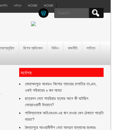
রাজনীতি
সাহিত্য
HOME
HOME
Search
for:
তথ্যপ্রযুক্তি
বিশেষ প্রতিবেদন
ভিডিও
রাজনীতি
সাহিত্য
সর্বেশষ
মোহাম্মদপুরে আবারও কিশোর গ্যাংয়ের চাপাতির তাণ্ডব,
একই পরিবারের ৬ জন আহত
ছাত্রদল নেতা শাহরিয়ার হত্যার আগে কী ঘটেছিল
সোহরাওয়ার্দী উদ্যানে?
পাকিস্তানকে আইএমএফ-এর ঋণ দেওয়া কেন ঠেকাতে পারেনি
ভারত?
জৈন্তাপুরে আওয়ামীলীগ নেতা আবদুল হান্নানের হুংকারঃ