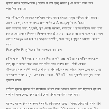
মুসলিম বিশ্বে হিজাব-নিকাব। হিজাব বা পর্দা হচ্ছে আবরণ। যে আবরণ দিয়ে শরীর
আচ্ছাদিত করা হয়।
আর শরীরকে শরিয়তসম্মত পদ্ধতিতে আবৃত করার মাধ্যমে অন্তর পবিত্র রাখা সম্ভব।
নামাজ, রোজা, হজ ও জাকাতের মতো পর্দাও একটি গুরুত্বপূর্ণ ফরজ বিধান।
মহান আল্লাহ বলেন, ‘হে নবী, তুমি তোমার স্ত্রীদের, কন্যাদের ও মুমিন নারীদের বলো, তারা
যেন তাদের চাদরের কিয়দাংশ নিজেদের ওপর টেনে দেয়। এতে তাদের চেনা সহজ হবে। ফলে
তাদের উত্ত্যক্ত করা হবে না। আল্লাহ ক্ষমাশীল, পরম দয়ালু। ’(সুরা : আহজাব, আয়াত:
৫৯)
নিম্নে মুসলিম বিশ্বে হিজাব নিয়ে আলোচনা করা হলো-
সৌদি আরব: সৌদি আরবে পোশাকের বিধানের দাবি হচ্ছে আইনত সব নারীকে জনসমক্ষে
হাত, মুখ ও পায়ের পাতা ছাড়া সারা শরীর ঢেকে রাখতে হবে। সৌদি বোরকা
ঐতিহ্যগতভাবে একটি কালো পোশাক, যা মাথা থেকে পায়ের আঙুল পর্যন্ত ঢেকে রাখে, এর
সঙ্গে থাকে নেকাব যা মুখ ঢেকে রাখে। অনেক সৌদি নারী মাথায় স্কার্ফের সঙ্গে মুখে নেকাব
ব্যবহার করেন।
বর্তমানে যুবরাজ মুহাম্মদ বিন সালমানের পশ্চিমা ধাচে সংস্কার আনার ফলে হিজাবের ব্যাপারে
কড়াকড়ি কমে গেছে, এখন চেহারা খোলা রাখার প্রবণতাও দেখা যায়।
তুরস্ক: তুরস্ক ছিল একসময়ে উসমানীয় খেলাফতের কেন্দ্র। কিন্তু মোস্তাফা কামাল পাশা
ক্ষমতা দখল করার পর জোর-জবরদস্তি করে হিজাব নিষিদ্ধ করে। ১৯৮০ সালে সামরিক