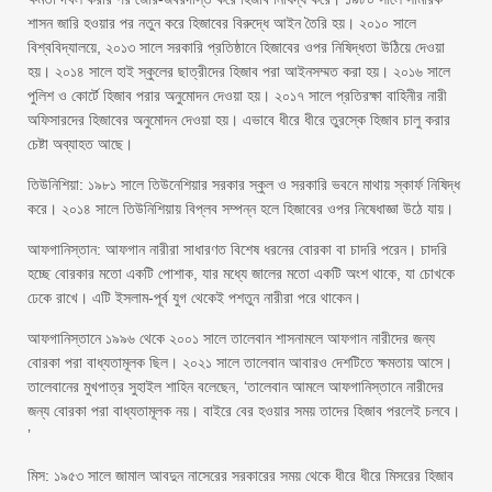
শাসন জারি হওয়ার পর নতুন করে হিজাবের বিরুদ্ধে আইন তৈরি হয়। ২০১০ সালে
বিশ্ববিদ্যালয়ে, ২০১৩ সালে সরকারি প্রতিষ্ঠানে হিজাবের ওপর নিষিদ্ধতা উঠিয়ে দেওয়া
হয়। ২০১৪ সালে হাই স্কুলের ছাত্রীদের হিজাব পরা আইনসম্মত করা হয়। ২০১৬ সালে
পুলিশ ও কোর্টে হিজাব পরার অনুমোদন দেওয়া হয়। ২০১৭ সালে প্রতিরক্ষা বাহিনীর নারী
অফিসারদের হিজাবের অনুমোদন দেওয়া হয়। এভাবে ধীরে ধীরে তুরস্কে হিজাব চালু করার
চেষ্টা অব্যাহত আছে।
তিউনিশিয়া: ১৯৮১ সালে তিউনেশিয়ার সরকার স্কুল ও সরকারি ভবনে মাথায় স্কার্ফ নিষিদ্ধ
করে। ২০১৪ সালে তিউনিশিয়ায় বিপ্লব সম্পন্ন হলে হিজাবের ওপর নিষেধাজ্ঞা উঠে যায়।
আফগানিস্তান: আফগান নারীরা সাধারণত বিশেষ ধরনের বোরকা বা চাদরি পরেন। চাদরি
হচ্ছে বোরকার মতো একটি পোশাক, যার মধ্যে জালের মতো একটি অংশ থাকে, যা চোখকে
ঢেকে রাখে। এটি ইসলাম-পূর্ব যুগ থেকেই পশতুন নারীরা পরে থাকেন।
আফগানিস্তানে ১৯৯৬ থেকে ২০০১ সালে তালেবান শাসনামলে আফগান নারীদের জন্য
বোরকা পরা বাধ্যতামূলক ছিল। ২০২১ সালে তালেবান আবারও দেশটিতে ক্ষমতায় আসে।
তালেবানের মুখপাত্র সুহাইল শাহিন বলেছেন, ‘তালেবান আমলে আফগানিস্তানে নারীদের
জন্য বোরকা পরা বাধ্যতামূলক নয়। বাইরে বের হওয়ার সময় তাদের হিজাব পরলেই চলবে।
’
মিস: ১৯৫৩ সালে জামাল আবদুন নাসেরের সরকারের সময় থেকে ধীরে ধীরে মিসরের হিজাব