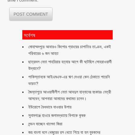
সর্বেশষ
মোহাম্মদপুরে আবারও কিশোর গ্যাংয়ের চাপাতির তাণ্ডব, একই
পরিবারের ৬ জন আহত
ছাত্রদল নেতা শাহরিয়ার হত্যার আগে কী ঘটেছিল সোহরাওয়ার্দী
উদ্যানে?
পাকিস্তানকে আইএমএফ-এর ঋণ দেওয়া কেন ঠেকাতে পারেনি
ভারত?
জৈন্তাপুরে আওয়ামীলীগ নেতা আবদুল হান্নানের হুংকারঃ নেত্রী
আসবেন; আপনারা আমাদের কথামত চলেন।
ইউরোপে বৈধভাবে যাওয়ার উপায়
সুনামগঞ্জে হাওরে জলাবদ্ধতায় বিপাকে কৃষক
লন্ডন যাচ্ছেন খালেদা জিয়া
জয় বাংলা বলে খেজুরের রস খেতে গিয়ে যা হল যুবকদের