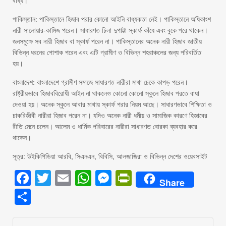
বাধ্য।
পাকিস্তান: পাকিস্তানে হিজাব পরার কোনো আইনি বাধ্যকতা নেই। পাকিস্তানে অধিকাংশ
নারী সালোয়ার-কামিজ পরেন। সাধারণত ঢিলা দুপাট্টা স্কার্ফ কাঁধে এবং বুকে পরে থাকেন।
জনসমুক্ষে সব নারী হিজাব বা স্কার্ফ পরেন না। পাকিস্তানের অনেক নারী হিজাব জাতীয়
বিভিন্ন ধরনের পোশাক পরেন এবং এটি গ্রামীণ ও বিভিন্ন শহরাঞ্চলের জন্য পরিবর্তিত
হয়।
বাংলাদেশ: বাংলাদেশে গ্রামীণ সমাজে সাধারণত নারীরা মাথা ঢেকে কাপড় পরেন।
রাষ্ট্রীয়ভাবে হিজাববিরোধী আইন না থাকলেও কোনো কোনো স্কুলে হিজাব পরতে বাধা
দেওয়া হয়। অনেক স্কুলে আবার মাথায় স্কার্ফ পরার নিয়ম আছে। সাধারণভাবে শিক্ষিতা ও
চাকরিজীবী নারীরা হিজাব পরেন না। যদিও অনেক নারী ধর্মীয় ও সামাজিক কারণে হিজাবের
রীতি মেনে চলেন। আলেম ও ধার্মিক পরিবারের নারীরা সাধারণত বোরকা ব্যবহার করে
থাকেন।
সূত্র: উইকিপিডিয়া আরবি, সিএনএন, বিবিসি, আলজাজিরা ও বিভিন্ন দেশের ওয়েবসাইট
Facebook
Twitter
Email
WhatsApp
Messenger
PrintFriendly
Share
Share