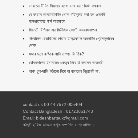
ভারতের উচিত সীমান্ত হত্যা বন্ধ করা: মির্জা ফখরুল
যে কারনে আলহারামাইন থেকে বহিস্কার করা হল ওসমানী
হাসপাতালের নার্স আছমাকে
সিলেটে বিপিএল এর মিউজিক ফেস্টে অব্যবস্থাপনা
সাংবাদিক রেজাউলের পিতার ইন্তেকালে অনলাইন প্রেসক্লাবের
শোক
মজার ছলে কাউকে গালি দেওয়া কি ঠিক?
যৌবনকালের ইবাদতের গুরুত্ব নিয়ে যা বললেন আজহারী
পাকা চুল-দাড়ি উঠানো নিয়ে যা বলেছেন প্রিয়নবী সা.
contact uk 00 44 7572 005404
Contact Bangladesh : 01723851743
Email: bideshbartauk@gmail.com
চৌধুরী হাফিজ আহমদ কর্তৃক সম্পাদিত ও প্রকাশিত।