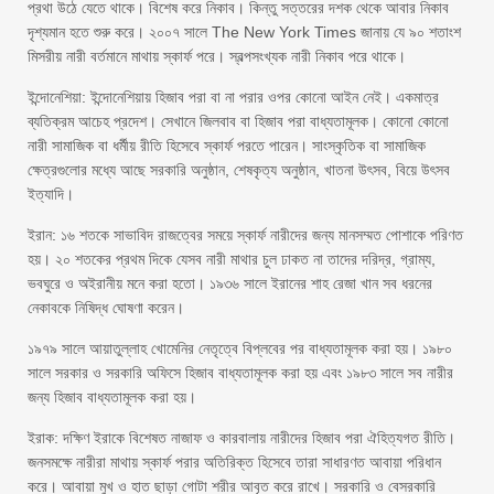
প্রথা উঠে যেতে থাকে। বিশেষ করে নিকাব। কিন্তু সত্তরের দশক থেকে আবার নিকাব
দৃশ্যমান হতে শুরু করে। ২০০৭ সালে The New York Times জানায় যে ৯০ শতাংশ
মিসরীয় নারী বর্তমানে মাথায় স্কার্ফ পরে। স্বল্পসংখ্যক নারী নিকাব পরে থাকে।
ইন্দোনেশিয়া: ইন্দোনেশিয়ায় হিজাব পরা বা না পরার ওপর কোনো আইন নেই। একমাত্র
ব্যতিক্রম আচেহ প্রদেশ। সেখানে জিলবাব বা হিজাব পরা বাধ্যতামূলক। কোনো কোনো
নারী সামাজিক বা ধর্মীয় রীতি হিসেবে স্কার্ফ পরতে পারেন। সাংস্কৃতিক বা সামাজিক
ক্ষেত্রগুলোর মধ্যে আছে সরকারি অনুষ্ঠান, শেষকৃত্য অনুষ্ঠান, খাতনা উৎসব, বিয়ে উৎসব
ইত্যাদি।
ইরান: ১৬ শতকে সাভাবিদ রাজত্বের সময়ে স্কার্ফ নারীদের জন্য মানসম্মত পোশাকে পরিণত
হয়। ২০ শতকের প্রথম দিকে যেসব নারী মাথার চুল ঢাকত না তাদের দরিদ্র, গ্রাম্য,
ভবঘুরে ও অইরানীয় মনে করা হতো। ১৯৩৬ সালে ইরানের শাহ রেজা খান সব ধরনের
নেকাবকে নিষিদ্ধ ঘোষণা করেন।
১৯৭৯ সালে আয়াতুল্লাহ খোমেনির নেতৃত্বে বিপ্লবের পর বাধ্যতামূলক করা হয়। ১৯৮০
সালে সরকার ও সরকারি অফিসে হিজাব বাধ্যতামূলক করা হয় এবং ১৯৮৩ সালে সব নারীর
জন্য হিজাব বাধ্যতামূলক করা হয়।
ইরাক: দক্ষিণ ইরাকে বিশেষত নাজাফ ও কারবালায় নারীদের হিজাব পরা ঐহিত্যগত রীতি।
জনসমক্ষে নারীরা মাথায় স্কার্ফ পরার অতিরিক্ত হিসেবে তারা সাধারণত আবায়া পরিধান
করে। আবায়া মুখ ও হাত ছাড়া গোটা শরীর আবৃত করে রাখে। সরকারি ও বেসরকারি