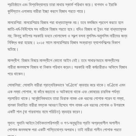
প্রতিষ্ঠানে এবং বিশ্ববিদ্যালয়ে তারা মাথায় স্কার্ফ পরিধান করে। বাগদাদ ও ইরাকি
কুর্দিস্তান এলাকায় নারীরা ইচ্ছা করলে হিজাব পরতে পারে।
মালয়েশিয়া: মালয়েশিয়ায় হিজাব পরা বাধ্যতামূলক নয়। তবে মসজিদে প্রবেশ করতে হলে
জাতি-ধর্ম-নির্বিশেষে সব নারীকে হিজাব পরতে হবে। যদিও হিজাব বা টুডং পরা বাধ্যতামূলক
নয়; কিন্তু কতিপয় সরকারি ভবনে খোলামেলা ও স্বল্প বসনা মুসলিম-অমুসলিম নারীদের জন্য
নিষিদ্ধ করা হয়েছে। ২০১৫ সালে মালয়েশিয়ায় হিজাব সংক্রান্ত ফ্যাশনশিল্পের বিকাশ
ঘটেছে।
মালদ্বীপ: হিজাব বিষয়ে মালদ্বীপে কোনো আইন নেই। তবে সাধারণভাবে মালদ্বীপের
নারীরা জনসমক্ষে হিজাব বা নিকাব পরিধান করেন। সরকারি নারী কর্মচারীরাও অফিসে হিজাব
পরে থাকেন।
সোমালিয়া: সোমালি নারীরা প্রাত্যহিকভাবে ‘গুণ্ঠিনো’ ব্যবহার করে থাকে। গুণ্ঠিনো এমন
এক লম্বা পোশাক, যা কাঁধে জড়ানো ও আটকানো থাকে এবং কোমরের চারদিক পর্যন্ত
প্রসারিত থাকে। আনুষ্ঠানিকভাবে তারা ডিরাক নামক এক ধরনের পোশাক পরেন যা লম্বা,
হালকা বিবাহিত নারীরা মস্তক আবরণ হিসেবে শাস নামক এক ধরনের পোশাক ও উপরাঙ্গে
একটি শাল (যা গারবাসার নামে পরিচিত) ব্যবহার করেন।
সুদান: সুদানি আইনে নৈতিকতাপরিপন্থী ও গণ-অনুভূতির প্রতি অশ্রদ্ধাশীল অশালীন
পোশাক জনসমক্ষে পরা একটি শাস্তিযোগ্য অপরাধ। তাই নারীরা শালীন পোশাক পরতে