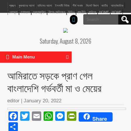
প্রচ্ছদ
কুরআনের আলো
হাদিসের আলো
ইসলামী নিউজ
শীর্ষ সংবাদ
সিলেট বিভাগ
জাতীয়
আর্ন্তজাতিক
খেলাধুলা
গণমাধ্যম
তথ্যপ্রযুক্তি
বিশেষ প্রতিবেদন
ভিডিও
রাজনীতি
সাহিত্য
HOME
HOME
Search
for:
Saturday, August 8, 2026
Main Menu
আমিরাতে সড়কে প্রাণ গেল
বাংলাদেশি গর্ভবর্তী মা ও মেয়ের
editor
|
January 20, 2022
Facebook
Twitter
Email
WhatsApp
Messenger
PrintFriendly
Share
Share