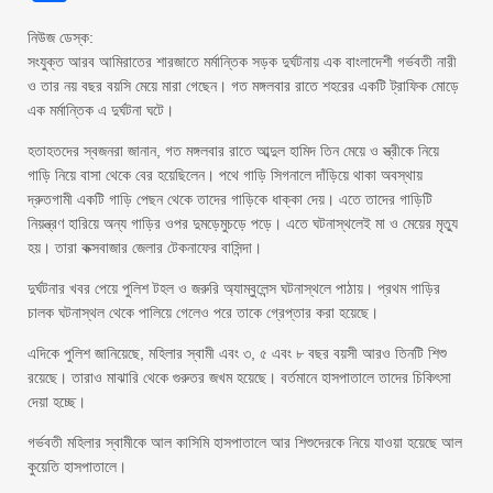
নিউজ ডেস্ক:
সংযুক্ত আরব আমিরাতের শারজাতে মর্মান্তিক সড়ক দুর্ঘটনায় এক বাংলাদেশী গর্ভবতী নারী
ও তার নয় বছর বয়সি মেয়ে মারা গেছেন। গত মঙ্গলবার রাতে শহরের একটি ট্রাফিক মোড়ে
এক মর্মান্তিক এ দুর্ঘটনা ঘটে।
হতাহতদের স্বজনরা জানান, গত মঙ্গলবার রাতে আব্দুল হামিদ তিন মেয়ে ও স্ত্রীকে নিয়ে
গাড়ি নিয়ে বাসা থেকে বের হয়েছিলেন। পথে গাড়ি সিগনালে দাঁড়িয়ে থাকা অবস্থায়
দ্রুতগামী একটি গাড়ি পেছন থেকে তাদের গাড়িকে ধাক্কা দেয়। এতে তাদের গাড়িটি
নিয়ন্ত্রণ হারিয়ে অন্য গাড়ির ওপর দুমড়েমুচড়ে পড়ে। এতে ঘটনাস্থলেই মা ও মেয়ের মৃত্যু
হয়। তারা কক্সবাজার জেলার টেকনাফের বাসিন্দা।
দুর্ঘটনার খবর পেয়ে পুলিশ টহল ও জরুরি অ্যাম্বুলেন্স ঘটনাস্থলে পাঠায়। প্রথম গাড়ির
চালক ঘটনাস্থল থেকে পালিয়ে গেলেও পরে তাকে গ্রেপ্তার করা হয়েছে।
এদিকে পুলিশ জানিয়েছে, মহিলার স্বামী এবং ৩, ৫ এবং ৮ বছর বয়সী আরও তিনটি শিশু
রয়েছে। তারাও মাঝারি থেকে গুরুতর জখম হয়েছে। বর্তমানে হাসপাতালে তাদের চিকিৎসা
দেয়া হচ্ছে।
গর্ভবতী মহিলার স্বামীকে আল কাসিমি হাসপাতালে আর শিশুদেরকে নিয়ে যাওয়া হয়েছে আল
কুয়েতি হাসপাতালে।