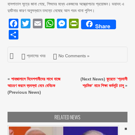
হাসপাতাল সূত্রে জানা গেছে, শিশুদের মধ্যে একজনের অস্ত্রোপচার প্রয়োজন। ভয়াবহ এ
দুর্ঘটনার কারণ অনুসন্ধানে তদন্তে নেমেছে আল গরব থানা পুলিশ।
Facebook
Twitter
Email
WhatsApp
Messenger
PrintFriendly
Share
Share
প্রবাসের খবর
No Comments »
«
শাহজালালে বিদেশগামীদের সাথে বাজে
(Next News)
কুয়েতে ‘প্রবাসী
আচরণ করলে ব্যবস্থা নেবে বেবিচক
শ্রমিক’ নামে শিক্ষা কর্মসূচি চালু
»
(Previous News)
RELATED NEWS