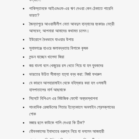
পাকিস্তানকে আইএমএফ-এর ঋণ দেওয়া কেন ঠেকাতে পারেনি
ভারত?
জৈন্তাপুরে আওয়ামীলীগ নেতা আবদুল হান্নানের হুংকারঃ নেত্রী
আসবেন; আপনারা আমাদের কথামত চলেন।
ইউরোপে বৈধভাবে যাওয়ার উপায়
সুনামগঞ্জে হাওরে জলাবদ্ধতায় বিপাকে কৃষক
লন্ডন যাচ্ছেন খালেদা জিয়া
জয় বাংলা বলে খেজুরের রস খেতে গিয়ে যা হল যুবকদের
ভারতের উচিত সীমান্ত হত্যা বন্ধ করা: মির্জা ফখরুল
যে কারনে আলহারামাইন থেকে বহিস্কার করা হল ওসমানী
হাসপাতালের নার্স আছমাকে
সিলেটে বিপিএল এর মিউজিক ফেস্টে অব্যবস্থাপনা
সাংবাদিক রেজাউলের পিতার ইন্তেকালে অনলাইন প্রেসক্লাবের
শোক
মজার ছলে কাউকে গালি দেওয়া কি ঠিক?
যৌবনকালের ইবাদতের গুরুত্ব নিয়ে যা বললেন আজহারী