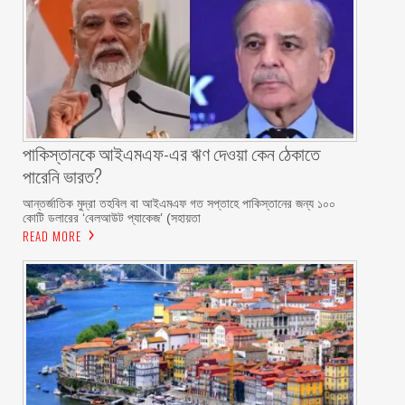
পাকিস্তানকে আইএমএফ-এর ঋণ দেওয়া কেন ঠেকাতে
পারেনি ভারত?
আন্তর্জাতিক মুদ্রা তহবিল বা আইএমএফ গত সপ্তাহে পাকিস্তানের জন্য ১০০
কোটি ডলারের ‘বেলআউট প্যাকেজ’ (সহায়তা
READ MORE