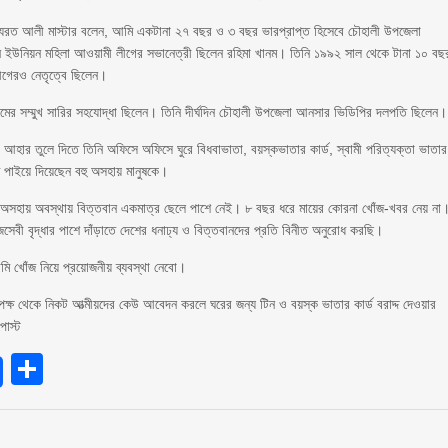
 হযরত আলী মাস্টার বলেন, আমি একটানা ২৭ বছর ও ৩ বছর ভারপ্রাপ্ত হিসেবে চৌহালী উপজেলা
ইউনিয়ন মহিলা আওয়ামী লীগের সভানেত্রী ছিলেন রহিমা খানম। তিনি ১৯৯২ সাল থেকে টানা ১০ বছ
ীগেরও নেতৃত্বে ছিলেন।
্রামের সম্মুখ সারির সহযোদ্ধা ছিলেন। তিনি দীর্ঘদিন চৌহালী উপজেলা আনসার ভিডিপির দলপতি ছিলেন।
হার তুলে দিতে তিনি অফিসে অফিসে ঘুরে বিধবাভাতা, বয়স্কভাতার কার্ড, স্বামী পরিত্যক্তা ভাতার
ণ পাইয়ে দিয়েছেন বহু অসহায় মানুষকে।
এ অসহায় অবস্থায় বিত্তবান একমাত্র ছেলে পাশে নেই। ৮ বছর ধরে মায়ের কোরনা খোঁজ-খবর নেয় না
বী বৃদ্ধার পাশে দাঁড়াতে দেশের ধনাঢ্য ও বিত্তবানদের প্রতি বিনীত অনুরোধ করছি।
ি খোঁজ নিয়ে প্রয়োজনীয় ব্যবস্থা নেবো।
র পক্ষ থেকে নিকট আত্মীয়দের কেউ আবেদন করলে ঘরের জন্য টিন ও বয়স্ক ভাতার কার্ড বরাদ্দ দেওয়ার
পোস্ট
endly
Share