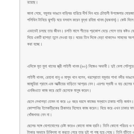
রয়েছে।
জানা গেছে, যমুনার ভাঙনে বাড়িঘর হারিয়ে দীর্ঘ দিন ধরে চৌহালী উপজেলার ঘোরজ
পলিথিন টানিয়ে ঝুপড়ি ঘরে বসবাস করেন বৃদ্ধা রহিমা খানম (ছদ্মনাম)। কেউ দিল
এভাবেই চলছে তার জীবন। চলতি মাসে শীতের প্রকোপ বেড়ে গেলে তার কষ্টও ব
দিয়ে একটি ছাপড়া তুলে দেওয়া হয়। ঘরের তিন দিকে বেড়া থাকলেও সামনের অংশ ফা
করা হচ্ছে।
এদিকে মৃত মুনা খানের স্ত্রী লাইলী খানম (৬০) নিজেও অভাবী। দুই বেলা পেটপু
লাইলী খানম, রেহানা বানু ও মাসুদ খান বলেন, খরস্রােতা যমুনার শাখা নদীর ভা
জাজুরিয়া গ্রামে এক আত্মীয়ের বাড়িতে আশ্রয় নেন। এরপর স্বামী ও বড় ছেলের 
এনজিওতে কাজ করে ছোট ছেলেকে মানুষ করেন।
ছেলে লেখাপড়া তেমন না করে ২৫ বছর বয়সে কাজের সন্ধানে ঢাকায় পাড়ি জমান।
কোম্পানির ইলেকট্রিকের ঠিকাদার হিসেবে কাজ করেন। বিয়ে করে এখন ঢাকার ফার্মগ
খোঁজখবর নেন না।
ছেলের সঙ্গে যোগাযোগের চেষ্টা করেও কোনো কাজ হয়নি। তিনি কোনো পরিচয় ও ব
টাকার অভাবে চিকিৎসা না করতে পেরে তার দুই পা পঙ্গু হয়ে গেছে। তিনি হাঁটতে ও