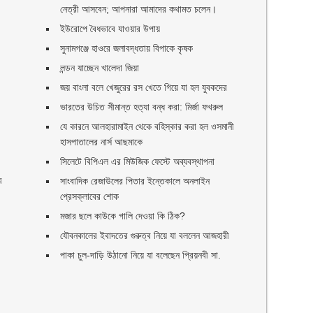
নেত্রী আসবেন; আপনারা আমাদের কথামত চলেন।
ইউরোপে বৈধভাবে যাওয়ার উপায়
সুনামগঞ্জে হাওরে জলাবদ্ধতায় বিপাকে কৃষক
লন্ডন যাচ্ছেন খালেদা জিয়া
জয় বাংলা বলে খেজুরের রস খেতে গিয়ে যা হল যুবকদের
ভারতের উচিত সীমান্ত হত্যা বন্ধ করা: মির্জা ফখরুল
যে কারনে আলহারামাইন থেকে বহিস্কার করা হল ওসমানী
হাসপাতালের নার্স আছমাকে
সিলেটে বিপিএল এর মিউজিক ফেস্টে অব্যবস্থাপনা
র
সাংবাদিক রেজাউলের পিতার ইন্তেকালে অনলাইন
প্রেসক্লাবের শোক
মজার ছলে কাউকে গালি দেওয়া কি ঠিক?
যৌবনকালের ইবাদতের গুরুত্ব নিয়ে যা বললেন আজহারী
পাকা চুল-দাড়ি উঠানো নিয়ে যা বলেছেন প্রিয়নবী সা.