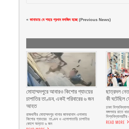
«
কানাডার যে শহরে প্রথম মসজিদ হচ্ছে
(Previous News)
মোহাম্মদপুরে আবারও কিশোর গ্যাংয়ের
ছাত্রদল নেত
চাপাতির তাণ্ডব, একই পরিবারের ৬ জন
কী ঘটেছিল সো
আহত
ঢাকা বিশ্ববিদ্যাল
মঙ্গলবার রাতে ধা
রাজধানীর মোহাম্মদপুর থানার জাফরাবাদ এলাকায়
বিশ্ববিদ্যালয়টির 
কিশোর গ্যাংয়ের তাণ্ডব ও এলোপাতাড়ি চাপাতির
READ MORE
কোপে অন্তত ৬ জন