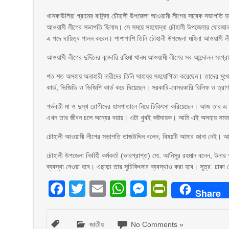
খাসকাউলিয়া গ্রামের বাসিন্দা চৌহালী উপজেলা আওয়ামী লীগের সাবেক সভাপতি
আওয়ামী লীগের সভাপতি ছিলাম। সে সময়ে সহযোদ্ধা চৌহালী উপজেলার ঘোরজান 
এ পদে দায়িত্ব পালন করেন। পাশাপাশি তিনি চৌহালী উপজেলা মহিলা আওয়ামী ল
আওয়ামী লীগের দুর্দিনের কান্ডারি রহিমা খানম আওয়ামী লীগের সব আন্দোলন সংগ
শত শত অসহায় অনাহারী নারীদের তিনি সাহায্য সহযোগিতা করেছেন। তাদের মুখে আ
কার্ড, ভিজিডি ও ভিজিপি কার্ড করে দিয়েছেন। সরকারি-বেসরকারি রিলিফ ও ত্রা
গর্ভবতী মা ও দুস্থ রোগীদের হাসপাতালে নিয়ে চিকিৎসা করিয়েছেন। আজ তার 
এখন তার জীবন চলে অন্যের দয়ায়। এটা খুবই কষ্টদায়ক। আমি এই অসহায় সমাজসে
চৌহালী আওয়ামী লীগের সভাপতি তাজউদ্দিন বলেন, বিষয়টি আমার জানা নেই। আম
চৌহালী উপজেলা নির্বাহী কর্মকর্তা (ভারপ্রাপ্ত) মো. আনিসুর রহমান বলেন, উনা
ব্যবস্থা নেওয়া হবে। এছাড়া তার সুচিকিৎসার ব্যবস্থাও করা হবে। সূত্র: ঢাকা 
Facebook
Twitter
Email
WhatsApp
Messenger
PrintFri
Share
জাতীয়
No Comments »