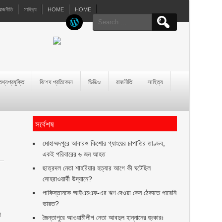
রাজনীতি
সাহিত্য
HOME
HOME
Search
for:
তথ্যপ্রযুক্তি
বিশেষ প্রতিবেদন
ভিডিও
রাজনীতি
সাহিত্য
সর্বেশষ
মোহাম্মদপুরে আবারও কিশোর গ্যাংয়ের চাপাতির তাণ্ডব,
একই পরিবারের ৬ জন আহত
ছাত্রদল নেতা শাহরিয়ার হত্যার আগে কী ঘটেছিল
সোহরাওয়ার্দী উদ্যানে?
পাকিস্তানকে আইএমএফ-এর ঋণ দেওয়া কেন ঠেকাতে পারেনি
ভারত?
গ
জৈন্তাপুরে আওয়ামীলীগ নেতা আবদুল হান্নানের হুংকারঃ