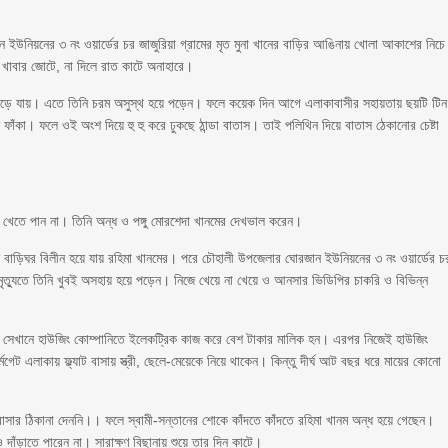
ান ইউনিয়নের ৩ নং ওয়ার্ডের চর জাজুরিয়া গ্রামের মৃত মুনা খানের বাড়ির আঙিনায় খোলা আকাশের নিচে
ে খাবার জোটে, না দিলে রাত কাটে অনাহারে।
েড়ে যায়। এতে তিনি চরম অসুস্থ হয়ে পড়েন। ফলে কয়েক দিন আগে এলাকাবাসীর সহায়তায় ছয়টি টিন
ঁকা। ফলে ওই অংশ দিয়ে হু হু করে ঢুকছে ঠান্ডা বাতাস। তাই পলিথিন দিয়ে বাতাস ঠেকানোর চেষ্টা
রে খেতে পান না। তিনি অন্ধ ও পঙ্গু মোরশেদা খানমের দেখভাল করেন।
ঙনে বাড়িঘর বিলীন হয়ে যায় রহিমা খানমের। পরে চৌহালী উপজেলার ঘোরজান ইউনিয়নের ৩ নং ওয়ার্ডের চ
মৃত্যুতে তিনি খুবই অসহায় হয়ে পড়েন। নিজে খেয়ে না খেয়ে ও আনসার ভিডিপির চাকরি ও বিভিন্ন
 সেখানে হাউজিং কোম্পানিতে ইলেকট্রিক কাজ করে বেশ টাকার মালিক হন। এরপর নিজেই হাউজিং
েট এলাকায় ফ্ল্যাট বাসায় স্ত্রী, ছেলে-মেয়েকে নিয়ে থাকেন। কিন্তু দীর্ঘ আট বছর ধরে মায়ের কোনো
াসার ঠিকানা দেননি।। ফলে স্বামী-সন্তানের শোকে কাঁদতে কাঁদতে রহিমা খানম অন্ধ হয়ে গেছেন।
 দাঁড়াতে পারেন না। সারাক্ষণ বিছানায় শুয়ে তার দিন কাটে।