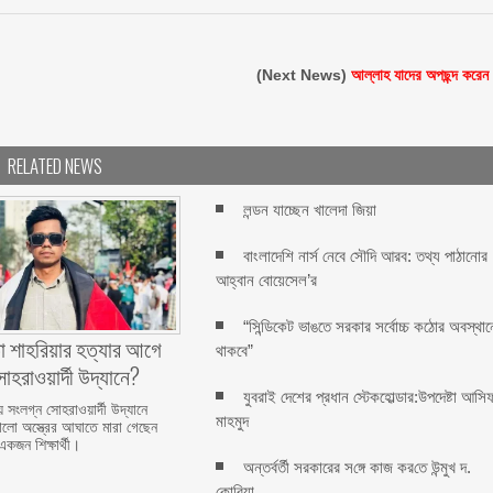
(Next News)
আল্লাহ যাদের অপছন্দ করেন
RELATED NEWS
লন্ডন যাচ্ছেন খালেদা জিয়া
বাংলাদেশি নার্স নেবে সৌদি আরব: তথ্য পাঠানোর
আহ্বান বোয়েসেল’র
“সিন্ডিকেট ভাঙতে সরকার সর্বোচ্চ কঠোর অবস্থান
া শাহরিয়ার হত্যার আগে
থাকবে”
হরাওয়ার্দী উদ্যানে?
যুবরাই দেশের প্রধান স্টেকহোল্ডার:উপদেষ্টা আসি
য় সংলগ্ন সোহরাওয়ার্দী উদ্যানে
মাহমুদ
রালো অস্ত্রের আঘাতে মারা গেছেন
একজন শিক্ষার্থী।
অন্তর্বর্তী সরকারের স‌ঙ্গে কাজ কর‌তে উন্মুখ দ.
কো‌রিয়া