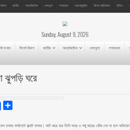
 বিভাগ
জাতীয়
আর্ন্তজাতিক
খেলাধুলা
গণমাধ্যম
তথ্যপ্রযুক্তি
বিশেষ প্রতিবেদন
ভিডিও
Sunday, August 9, 2026
ীর্ষ সংবাদ
সিলেট বিভাগ
জাতীয়
আর্ন্তজাতিক
খেলাধুলা
গণমাধ্যম
মা ঝুপড়ি ঘরে
endly
Share
াকেন ঢাকার ফার্মগেটে ফ্ল্যাট বাসায়। আট বছর ধরে তিনি অন্ধ ও পঙ্গু মায়ের খোঁজ নেন না বলে অভিযো