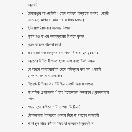
ভারত?
জৈন্তাপুরে আওয়ামীলীগ নেতা আবদুল হান্নানের হুংকারঃ নেত্রী
আসবেন; আপনারা আমাদের কথামত চলেন।
ইউরোপে বৈধভাবে যাওয়ার উপায়
সুনামগঞ্জে হাওরে জলাবদ্ধতায় বিপাকে কৃষক
লন্ডন যাচ্ছেন খালেদা জিয়া
জয় বাংলা বলে খেজুরের রস খেতে গিয়ে যা হল যুবকদের
ভারতের উচিত সীমান্ত হত্যা বন্ধ করা: মির্জা ফখরুল
যে কারনে আলহারামাইন থেকে বহিস্কার করা হল ওসমানী
হাসপাতালের নার্স আছমাকে
সিলেটে বিপিএল এর মিউজিক ফেস্টে অব্যবস্থাপনা
সাংবাদিক রেজাউলের পিতার ইন্তেকালে অনলাইন প্রেসক্লাবের
শোক
মজার ছলে কাউকে গালি দেওয়া কি ঠিক?
যৌবনকালের ইবাদতের গুরুত্ব নিয়ে যা বললেন আজহারী
পাকা চুল-দাড়ি উঠানো নিয়ে যা বলেছেন প্রিয়নবী সা.