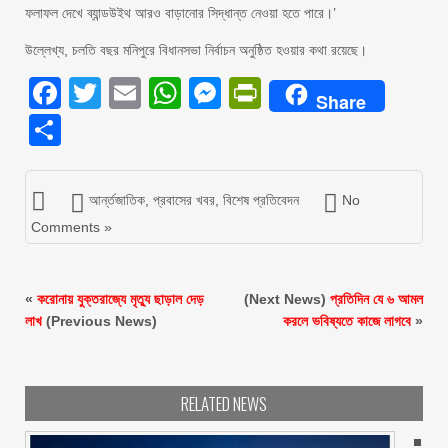
ফলাফল দেখে ব্যান্ডউইথ আরও বাড়ানোর সিদ্ধান্ত নেওয়া হতে পারে।’
উল্লেখ্য, চলতি বছর মনিপুরে বিধানসভা নির্বাচন অনুষ্ঠিত হওয়ার কথা রয়েছে।
Facebook
Twitter
Email
WhatsApp
Messenger
PrintFriendly
Share
Share
আর্ন্তজাতিক
,
প্রবাসের খবর
,
বিশেষ প্রতিবেদন
No
Comments »
«
করোনায় যুক্তরাজ্যে মৃত্যু ছাড়াল দেড়
(Next News)
প্রতিদিন যে ৬ আমল
লাখ
(Previous News)
করলে ভবিষ্যতে কাজে লাগবে
»
RELATED NEWS