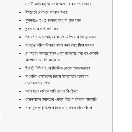
নেত্রী আসবেন; আপনারা আমাদের কথামত চলেন।
া
ইউরোপে বৈধভাবে যাওয়ার উপায়
সুনামগঞ্জে হাওরে জলাবদ্ধতায় বিপাকে কৃষক
লন্ডন যাচ্ছেন খালেদা জিয়া
।
জয় বাংলা বলে খেজুরের রস খেতে গিয়ে যা হল যুবকদের
ভারতের উচিত সীমান্ত হত্যা বন্ধ করা: মির্জা ফখরুল
যে কারনে আলহারামাইন থেকে বহিস্কার করা হল ওসমানী
হাসপাতালের নার্স আছমাকে
সিলেটে বিপিএল এর মিউজিক ফেস্টে অব্যবস্থাপনা
সাংবাদিক রেজাউলের পিতার ইন্তেকালে অনলাইন
প্রেসক্লাবের শোক
মজার ছলে কাউকে গালি দেওয়া কি ঠিক?
যৌবনকালের ইবাদতের গুরুত্ব নিয়ে যা বললেন আজহারী
পাকা চুল-দাড়ি উঠানো নিয়ে যা বলেছেন প্রিয়নবী সা.