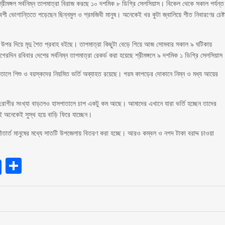
ীমঙ্গল সর্বনিম্ন তাপমাত্রা বিরাজ করছে ১০ দশমিক ৮ ডিগ্রি সেলসিয়াস। বিকেল থেকে সকাল পর্যন্ত
শী ভোগান্তিতে পড়েছেন ছিন্নমুল ও শ্রমজিবী মানুষ। অনেকেই খর কুটা জ্বালিয়ে শীত নিবারণের চেষ্ট
 উপর দিয়ে মৃদু শৈত প্রবাহ বইছে। তাপমাত্রা কিছুটা বেড়ে গিয়ে আজ সোমবার সকাল ৯ ঘটিকায়
দিন রবিবার দেশের সর্বনিম্ন তাপমাত্রা রেকর্ড করা হয়েছে শ্রীমঙ্গলে ৯ দশমিক ১ ডিগ্রি সেলসিয়াস
ালে শিশু ও বয়স্কদের নিয়মিত ভর্তি অব্যাহত রয়েছে। গরম কাপড়ের দোকানে নিম্ন ও মধ্য আয়ের
নিত রোগীর সংখ্যা বাড়লেও হাসপাতালে চাপ একটু কম আছে। আমাদের এখানে যারা ভর্তি হচ্ছেন তাদের
 অনেকেই সুস্থ হয়ে বাড়ি ফিরে যাচ্ছেন।
ীতার্ত মানুষের মধ্যে সাতটি উপজেলায় বিতরণ করা হচ্ছে। আরও কম্বল ও নগদ টাকা বরাদ্দ চাওয়া
endly
Share
»