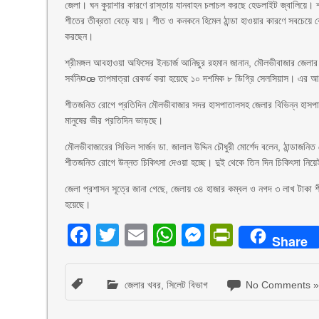
জেলা। ঘন কুয়াশার কারণে রাস্তায় যানবাহন চলাচল করছে হেডলাইট জ্বালিয়ে। শ্র
শীতের তীব্রতা বেড়ে যায়। শীত ও কনকনে হিমেল ঠান্ডা হাওয়ার কারণে সবচেয়ে বে
করছেন।
শ্রীমঙ্গল আবহাওয়া অফিসের ইনচার্জ আনিছুর রহমান জানান, মৌলভীবাজার জেলার
সর্বনি¤œ তাপমাত্রা রেকর্ড করা হয়েছে ১০ দশমিক ৮ ডিগ্রি সেলসিয়াস। এর আগের
শীতজনিত রোগে প্রতিদিন মৌলভীবাজার সদর হাসপাতালসহ জেলার বিভিন্ন হাসপাত
মানুষের ভীর প্রতিদিন ভাড়ছে।
মৌলভীবাজারের সিভিল সার্জন ডা. জালাল উদ্দিন চৌধুরী মোর্শেদ বলেন, ঠান্ডাজ
শীতজনিত রোগে উন্নত চিকিৎসা দেওয়া হচ্ছে। দুই থেকে তিন দিন চিকিৎসা নিয়েই
জেলা প্রশাসন সূত্রে জানা গেছে, জেলায় ৩৪ হাজার কম্বল ও নগদ ৩ লাখ টাকা শ
হয়েছে।
Facebook
Twitter
Email
WhatsApp
Messenger
PrintFri
Share
জেলার খবর
,
সিলেট বিভাগ
No Comments 