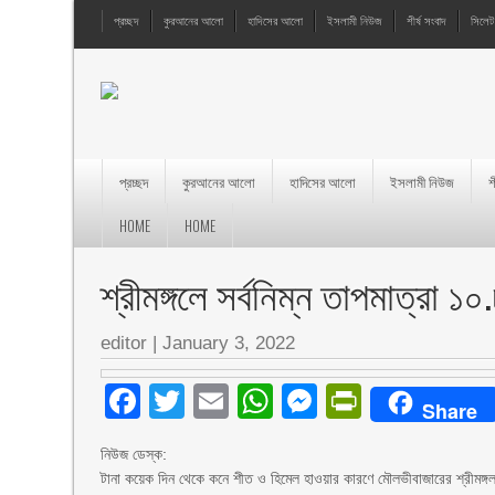
প্রচ্ছদ
কুরআনের আলো
হাদিসের আলো
ইসলামী নিউজ
শীর্ষ সংবাদ
সিলেট
প্রচ্ছদ
কুরআনের আলো
হাদিসের আলো
ইসলামী নিউজ
শ
HOME
HOME
শ্রীমঙ্গলে সর্বনিম্ন তাপমাত্রা ১
editor
|
January 3, 2022
Facebook
Twitter
Email
WhatsApp
Messenger
PrintFri
Share
নিউজ ডেস্ক:
টানা কয়েক দিন থেকে কনে শীত ও হিমেল হাওয়ার কারণে মৌলভীবাজারের শ্রীমঙ্