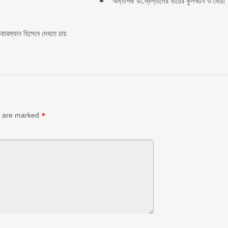
অধ্যাপক ডা.স্বপ্নীলের মায়ের কুলখানি ও দোয়া
য়ারম্যান হিসেবে দেখতে চায়
s are marked
*