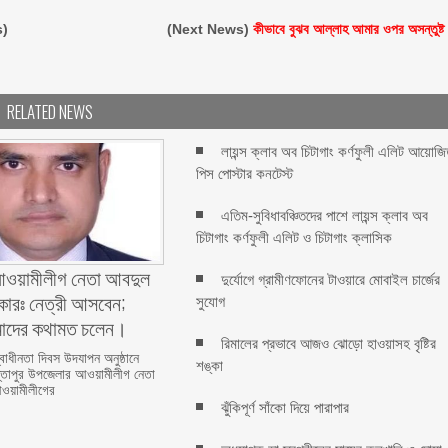
s)
(Next News)
কীভাবে বুঝব আল্লাহ আমার ওপর অসন্তুষ্ট
RELATED NEWS
লায়ন্স ক্লাব অব চিটাগাং কর্ণফুলী এলিট আয়োজ
পিস পোস্টার কনটেস্ট
এতিম-সুবিধাবঞ্চিতদের পাশে লায়ন্স ক্লাব অব
চিটাগাং কর্ণফুলী এলিট ও চিটাগাং ক্লাসিক
 আওয়ামীলীগ নেতা আবদুল
দুর্যোগে গ্রামীণফোনের টাওয়ারে মোবাইল চার্জের
ংকারঃ নেত্রী আসবেন;
সুযোগ
াদের কথামত চলেন।
রিমালের প্রভাবে আজও ঝোড়ো হাওয়াসহ বৃষ্টির
বাধীনতা দিবস উদযাপন অনুষ্ঠানে
শঙ্কা
্তাপুর উপজেলার আওয়ামীলীগ নেতা
আওয়ামীলীগের
ঝুঁকিপূর্ণ সাঁকো দিয়ে পারাপার