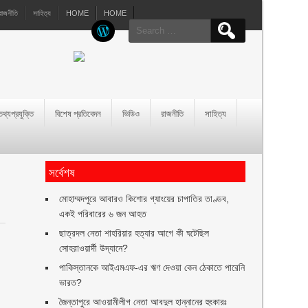
রাজনীতি
সাহিত্য
HOME
HOME
Search
for:
তথ্যপ্রযুক্তি
বিশেষ প্রতিবেদন
ভিডিও
রাজনীতি
সাহিত্য
সর্বেশষ
মোহাম্মদপুরে আবারও কিশোর গ্যাংয়ের চাপাতির তাণ্ডব,
একই পরিবারের ৬ জন আহত
ছাত্রদল নেতা শাহরিয়ার হত্যার আগে কী ঘটেছিল
সোহরাওয়ার্দী উদ্যানে?
পাকিস্তানকে আইএমএফ-এর ঋণ দেওয়া কেন ঠেকাতে পারেনি
ভারত?
জৈন্তাপুরে আওয়ামীলীগ নেতা আবদুল হান্নানের হুংকারঃ