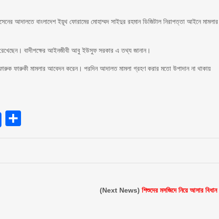
োসেনের আদালতে বাংলাদেশ ইয়ূথ ফোরামের মোহাম্মদ সাইদুর রহমান ডিজিটাল নিরাপত্তা আইনে মামলার
য রেখেছেন। বাদীপক্ষের আইনজীবী আবু ইউসুফ সরকার এ তথ্য জানান।
ারুক ফারুকী মামলার আবেদন করেন। পরদিন আদালত মামলা গ্রহণ করার মতো উপাদান না থাকায়
endly
Share
(Next News)
শিশুদের মসজিদে নিয়ে আসার বিধান