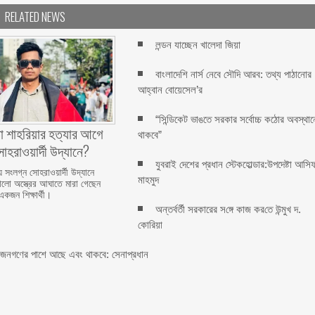
RELATED NEWS
লন্ডন যাচ্ছেন খালেদা জিয়া
বাংলাদেশি নার্স নেবে সৌদি আরব: তথ্য পাঠানোর
আহ্বান বোয়েসেল’র
“সিন্ডিকেট ভাঙতে সরকার সর্বোচ্চ কঠোর অবস্থান
া শাহরিয়ার হত্যার আগে
থাকবে”
হরাওয়ার্দী উদ্যানে?
যুবরাই দেশের প্রধান স্টেকহোল্ডার:উপদেষ্টা আসি
য় সংলগ্ন সোহরাওয়ার্দী উদ্যানে
মাহমুদ
রালো অস্ত্রের আঘাতে মারা গেছেন
একজন শিক্ষার্থী।
অন্তর্বর্তী সরকারের স‌ঙ্গে কাজ কর‌তে উন্মুখ দ.
কো‌রিয়া
ী জনগণের পাশে আছে এবং থাকবে: সেনাপ্রধান