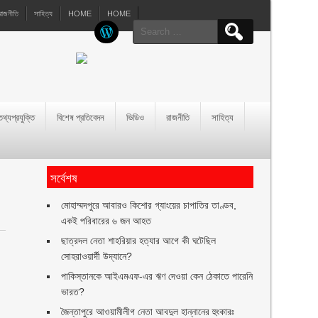
রাজনীতি
সাহিত্য
HOME
HOME
Search
for:
তথ্যপ্রযুক্তি
বিশেষ প্রতিবেদন
ভিডিও
রাজনীতি
সাহিত্য
সর্বেশষ
মোহাম্মদপুরে আবারও কিশোর গ্যাংয়ের চাপাতির তাণ্ডব,
একই পরিবারের ৬ জন আহত
ছাত্রদল নেতা শাহরিয়ার হত্যার আগে কী ঘটেছিল
সোহরাওয়ার্দী উদ্যানে?
পাকিস্তানকে আইএমএফ-এর ঋণ দেওয়া কেন ঠেকাতে পারেনি
ভারত?
জৈন্তাপুরে আওয়ামীলীগ নেতা আবদুল হান্নানের হুংকারঃ