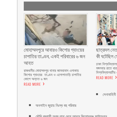
মোহাম্মদপুরে আবারও কিশোর গ্যাংয়ের
ছাত্রদল নেত
চাপাতির তাণ্ডব, একই পরিবারের ৬ জন
কী ঘটেছিল সো
আহত
ঢাকা বিশ্ববিদ্যাল
মঙ্গলবার রাতে ধা
রাজধানীর মোহাম্মদপুর থানার জাফরাবাদ এলাকায়
বিশ্ববিদ্যালয়টির 
কিশোর গ্যাংয়ের তাণ্ডব ও এলোপাতাড়ি চাপাতির
READ MORE
কোপে অন্তত ৬ জন
READ MORE
সেনাবাহিন
অনলাইন জুয়ায় নিঃস্ব বহু পরিবার
সৌদি প্রবাসী অপুর লাশ দেশে আনবে কিশোরগঞ্জ ফাউন্ডেশন