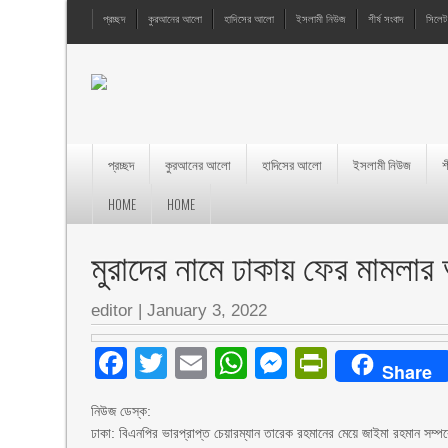
প্রচ্ছদ
কুরআনের আলো
হাদিসের আলো
ইসলামী নিউজ
শীর্ষ সংবাদ
সিলেট
প্রচ্ছদ
কুরআনের আলো
হাদিসের আলো
ইসলামী নিউজ
শ
HOME
HOME
মুরাদের নামে ঢাকায় ফের মামলা
editor
|
January 3, 2022
Facebook
Twitter
Email
WhatsApp
Messenger
PrintFri
Share
নিউজ ডেস্ক:
ঢাকা: বিএনপির ভারপ্রাপ্ত চেয়ারম্যান তারেক রহমানের মেয়ে জাইমা রহমান সম্পর্ক