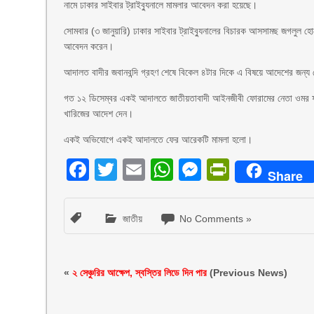
নামে ঢাকার সাইবার ট্রাইব্যুনালে মামলার আবেদন করা হয়েছে।
সোমবার (৩ জানুয়ারি) ঢাকার সাইবার ট্রাইব্যুনালের বিচারক আসসামছ জগলুল হ
আবেদন করেন।
আদালত বাদীর জবানবন্দি গ্রহণ শেষে বিকেল ৪টার দিকে এ বিষয়ে আদেশের জন্
গত ১২ ডিসেম্বর একই আদালতে জাতীয়তাবাদী আইনজীবী ফোরামের নেতা ওমর ফ
খারিজের আদেশ দেন।
একই অভিযোগে একই আদালতে ফের আরেকটি মামলা হলো।
Facebook
Twitter
Email
WhatsApp
Messenger
PrintFri
Share
জাতীয়
No Comments »
«
২ সেঞ্চুরির আক্ষেপ, স্বস্তির লিডে দিন পার
(Previous News)