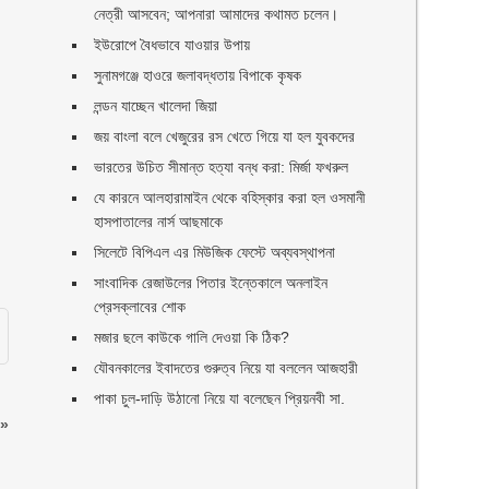
নেত্রী আসবেন; আপনারা আমাদের কথামত চলেন।
ইউরোপে বৈধভাবে যাওয়ার উপায়
সুনামগঞ্জে হাওরে জলাবদ্ধতায় বিপাকে কৃষক
লন্ডন যাচ্ছেন খালেদা জিয়া
জয় বাংলা বলে খেজুরের রস খেতে গিয়ে যা হল যুবকদের
ভারতের উচিত সীমান্ত হত্যা বন্ধ করা: মির্জা ফখরুল
যে কারনে আলহারামাইন থেকে বহিস্কার করা হল ওসমানী
হাসপাতালের নার্স আছমাকে
সিলেটে বিপিএল এর মিউজিক ফেস্টে অব্যবস্থাপনা
সাংবাদিক রেজাউলের পিতার ইন্তেকালে অনলাইন
প্রেসক্লাবের শোক
মজার ছলে কাউকে গালি দেওয়া কি ঠিক?
যৌবনকালের ইবাদতের গুরুত্ব নিয়ে যা বললেন আজহারী
পাকা চুল-দাড়ি উঠানো নিয়ে যা বলেছেন প্রিয়নবী সা.
»